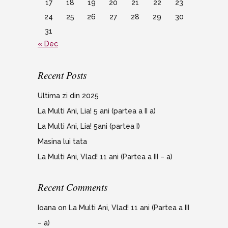
17
18
19
20
21
22
23
24
25
26
27
28
29
30
31
« Dec
Recent Posts
Ultima zi din 2025
La Multi Ani, Lia! 5 ani (partea a II a)
La Multi Ani, Lia! 5ani (partea I)
Masina lui tata
La Multi Ani, Vlad! 11 ani (Partea a III – a)
Recent Comments
Ioana
on
La Multi Ani, Vlad! 11 ani (Partea a III
– a)