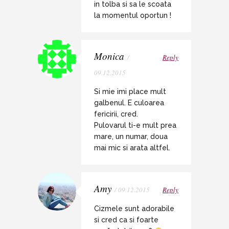
in tolba si sa le scoata
la momentul oportun !
Monica
/
Reply
09.12.2015
Si mie imi place mult
galbenul. E culoarea
fericirii, cred.
Pulovarul ti-e mult prea
mare, un numar, doua
mai mic si arata altfel.
Amy
/ 09.12.2015
Reply
Cizmele sunt adorabile
si cred ca si foarte