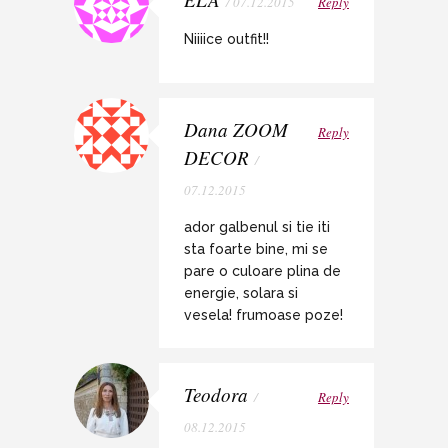
/ 07.12.2015
Reply
Niiiice outfit!!
Dana ZOOM
Reply
DECOR
/
07.12.2015
ador galbenul si tie iti
sta foarte bine, mi se
pare o culoare plina de
energie, solara si
vesela! frumoase poze!
Teodora
/
Reply
08.12.2015