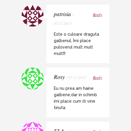
patrisia
/
Reply
07.12.2015
Este o culoare draguta
galbenul, Îmi place
puloverul mult mult
mult!!!
Roxy
/ 07.12.2015
Reply
Eu nu prea am haine
galbene,dar in schimb
imi place cum iti vine
tinuta.
ELA