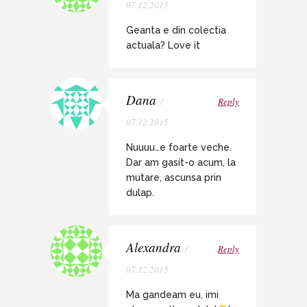
07.12.2015
Geanta e din colectia
actuala? Love it
Dana
/
Reply
07.12.2015
Nuuuu…e foarte veche.
Dar am gasit-o acum, la
mutare, ascunsa prin
dulap.
Alexandra
/
Reply
07.12.2015
Ma gandeam eu, imi