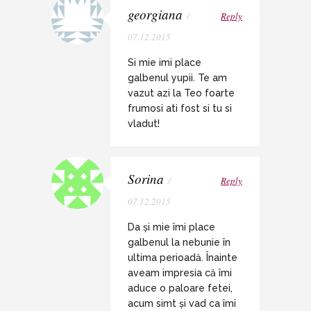
georgiana
/
Reply
07.12.2015
Si mie imi place
galbenul yupii. Te am
vazut azi la Teo foarte
frumosi ati fost si tu si
vladut!
Sorina
/
Reply
07.12.2015
Da și mie îmi place
galbenul la nebunie în
ultima perioadă. Înainte
aveam impresia că îmi
aduce o paloare fetei,
acum simt și vad ca îmi