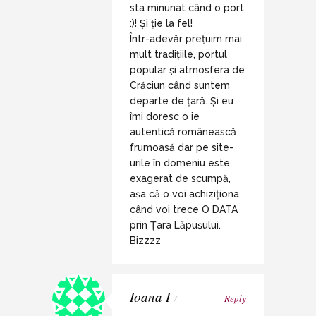
sta minunat când o port
:)! Și ție la fel!
Într-adevăr prețuim mai
mult tradițiile, portul
popular și atmosfera de
Crăciun când suntem
departe de țară. Și eu
îmi doresc o ie
autentică românească
frumoasă dar pe site-
urile în domeniu este
exagerat de scumpă,
așa că o voi achiziționa
când voi trece O DATA
prin Țara Lăpușului.
Bizzzz
Ioana I
/
Reply