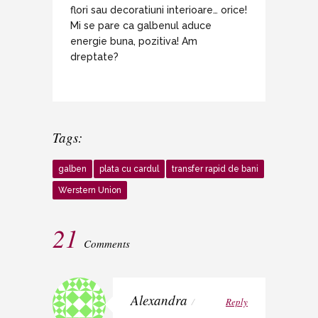
flori sau decoratiuni interioare… orice!
Mi se pare ca galbenul aduce
energie buna, pozitiva! Am
dreptate?
Tags:
galben
plata cu cardul
transfer rapid de bani
Werstern Union
21
Comments
Alexandra
/
Reply