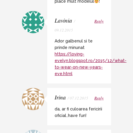
place mult modelul
!
Lavinia
/
Reply
09.12.2015
Ador galbenul si te
prinde minunat
https://loving-
evelyn.blogspot.ro/2015/12/what-
to-wear-on-new-years-
eve.html
Irina
/ 07.12.2015
Reply
da, ar fi culoarea fericirii
oficial..have fun!