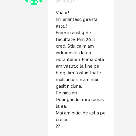
07.12.2015
Vaaai !
Imi amintesc geanta
asta !
Eram in anul 4 de
facultate. Prin 2011
cred. Stiu ca m.am
indragostit de ea
instantaneu. Prima data
am vazut.o la tine pe
blog. Am fost in toate
mall.urile si n.am mai
gasit niciuna.
Pe nicaieri.
Doar gandul mi.a ramas
la ea.
Mai am pitici de astia pe
creier…
??