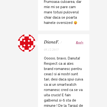
Frumoasa culoarea, dar
mie mi se pare cam
mare totusi puloverul
chiar daca se poarta
hainele oversized
DianaF.
/
Reply
08.12.2015
Ooooo, bravo, Danuta!
Respect ca ai ales
brand romanesc pentru
ceas:) si ai nostri sunt
tari, desi daca spui cuiva
ca ai un smartwatch
romanesc cred ca se va
uita crucis! E fain
galbenul si-ti sta de
minune ! De la Targul de