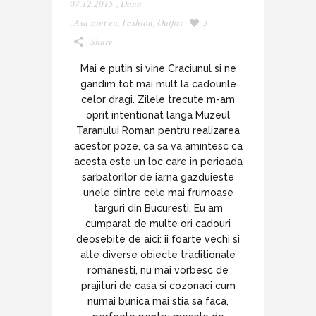
07.12.2015
,
Dana
,
Asa sunt eu
,
Fashion
,
Outfits
3
Share
Mai e putin si vine Craciunul si ne
gandim tot mai mult la cadourile
celor dragi. Zilele trecute m-am
oprit intentionat langa Muzeul
Taranului Roman pentru realizarea
acestor poze, ca sa va amintesc ca
acesta este un loc care in perioada
sarbatorilor de iarna gazduieste
unele dintre cele mai frumoase
targuri din Bucuresti. Eu am
cumparat de multe ori cadouri
deosebite de aici: ii foarte vechi si
alte diverse obiecte traditionale
romanesti, nu mai vorbesc de
prajituri de casa si cozonaci cum
numai bunica mai stia sa faca,