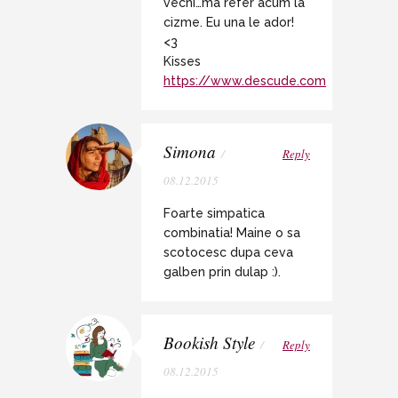
vechi…ma refer acum la
cizme. Eu una le ador!
<3
Kisses
https://www.descude.com
Simona
/
Reply
08.12.2015
Foarte simpatica
combinatia! Maine o sa
scotocesc dupa ceva
galben prin dulap :).
Bookish Style
/
Reply
08.12.2015