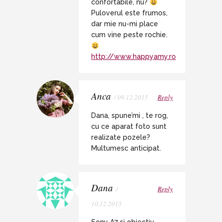
confortabile, nu?
Puloverul este frumos,
dar mie nu-mi place
cum vine peste rochie.
http://www.happyamy.ro
Anca
/ 09.12.2015
Reply
Dana, spune’mi , te rog,
cu ce aparat foto sunt
realizate pozele?
Multumesc anticipat.
Dana
/
Reply
10.12.2015