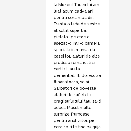
la Muzeul Taranului am
luat acum cativa ani
pentru sora mea din
Franta o lada de zestre
absolut superba,
pictata….pe care a
asezat-o intr-o camera
speciala in mansarda
casei lor, alaturi de alte
produse romanesti si
carti si….arata
demential.. Iti doresc sa
fii sanatoasa, sa ai
Sarbatori de poveste
alaturi de sufletele
dragi sufletului tau, sa-ti
aduca Mosul multe
surprize frumoase
pentru anul viitor…pe
care sa ti le tina cu grija