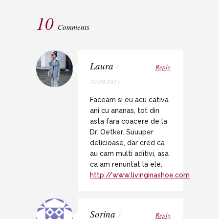
10
Comments
Laura
/
Reply
30.09.2015
Faceam si eu acu cativa
ani cu ananas, tot din
asta fara coacere de la
Dr. Oetker. Suuuper
delicioase, dar cred ca
au cam multi aditivi, asa
ca am renuntat la ele.
http://www.livinginashoe.com
Sorina
/
Reply