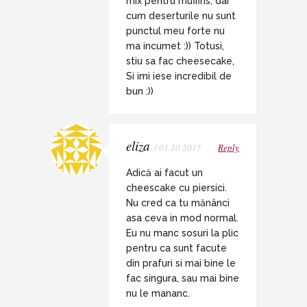
mix pentru muffins, dar
cum deserturile nu sunt
punctul meu forte nu
ma incumet :)) Totusi,
stiu sa fac cheesecake,
Si imi iese incredibil de
bun :))
eliza
/ 01.10.2015
Reply
Adică ai facut un
cheescake cu piersici.
Nu cred ca tu mănânci
asa ceva in mod normal.
Eu nu manc sosuri la plic
pentru ca sunt facute
din prafuri si mai bine le
fac singura, sau mai bine
nu le mananc.