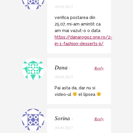
30.09.2015
verifica postarea din
25.07, mi-am amintit ca
am mai vazut-o o data
https://danarogoz.one.ro/2-
in-1-fashion-desserts-ii/
Dana
/
Reply
30.09.2015
Pai asta da, dar nu si
video-ul
el lipsea
Sorina
/
Reply
30.09.2015