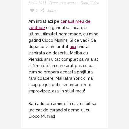
30.09.2015
,
Dana
,
Asa sunt eu
,
Food
,
Video
2
Share
Am intrat azi pe
canalul meu de
youtube
cu gandul sa incarc si
ultimul filmulet homemade, cu mine
gatind Cioco Muffins. Si ce vad? Ca
dupa ce v-am aratat
aici
tinuta
inspirata de desertul Melba cu
Piersici, am uitat complet sa va arat
si filmuletul in care arat pas cu pas
cum se prepara aceasta prajitura
fara coacere. Mai latra Yorick, mai
scap pe jos putin smantana, mai
improvizez…asa, in stilul meu!
Sa-i aduceti aminte in caz ca uit sa
urc cat de curand si demo-ul cu
Cioco Muffins!