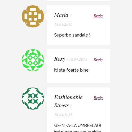
Maria
/
Reply
15.04.2015
Superbe sandale !
Roxy
/ 16.04.2015
Reply
Iti sta foarte bine!
Fashionable
Reply
Streets
/
16.04.2015
GE-NI-A-LA UMBRELA!:))
imi place maxim rochita