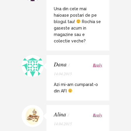
Una din cele mai
haioase postari de pe
blogul tau!
Rochia se
gaseste acum in
magazine sau e
colectie veche?
Dana
/
Reply
14.04.2015
Azi mi-am cumparat-o
din AFI
Alina
/
Reply
14.04.2015