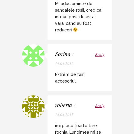
Mi aduc aminte de
sandalele rosii, cred ca
intr un post de asta
vara, cand au fost
reduceri
Sorina
/
Reply
14.04.2015
Extrem de fain
accesoriul
roberta
/
Reply
14.04.2015
imi place foarte tare
rochia. Lungimea mi se