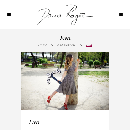
Eva
Home
>
Asa sunt eu
>
Eva
Eva