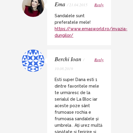
Ema
/ 21.04.2015
Reply
Sandalele sunt
preferatele mele!
https://www.emasworld.ro/invazia-
dungilor/
Berchi Ioan
/
Reply
10.08.2019
Esti super Dana esti 1
dintre favoritele mele
te urmăresc de la
serialul de La Bloc iar
aceste poze sânt
frumoase rochia e
frumoasa sandalele și
umbrela . Ați urez multă
sănătate și fericire și