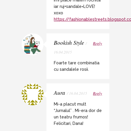
iar ruj+sandale=LOVE!
xoxo
https://fashionablestreets.blogspot.
Bookish Style
/
Reply
16.04.2015
Foarte tare combinatia
cu sandalele rosii.
Aura
/ 16.04.2015
Reply
Mi-a placut mult
“Jurnalul” . Mi-era dor de
un teatru frumos!
Felicitari, Dana!