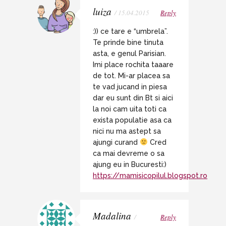
luiza
/ 15.04.2015
Reply
:)) ce tare e “umbrela”.
Te prinde bine tinuta
asta, e genul Parisian.
Imi place rochita taaare
de tot. Mi-ar placea sa
te vad jucand in piesa
dar eu sunt din Bt si aici
la noi cam uita toti ca
exista populatie asa ca
nici nu ma astept sa
ajungi curand
Cred
ca mai devreme o sa
ajung eu in Bucuresti:)
https://mamisicopilul.blogspot.ro
Madalina
/
Reply