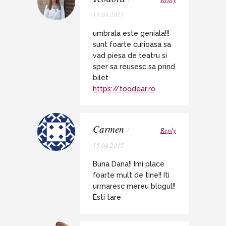
15.04.2015
umbrala este geniala!!!
sunt foarte curioasa sa
vad piesa de teatru si
sper sa reusesc sa prind
bilet
https://toodear.ro
Carmen
/
Reply
15.04.2015
Buna Dana!! Imi place
foarte mult de tine!! Iti
urmaresc mereu blogul!!
Esti tare