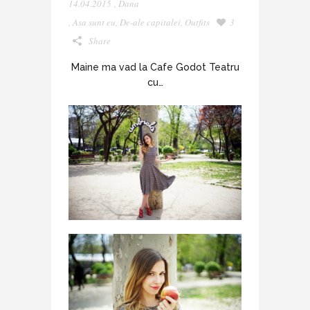
14.04.2015
,
Dana
,
Asa sunt eu
,
De-ale capitalei
,
Outfits
3
Share
Maine ma vad la Cafe Godot Teatru
cu…