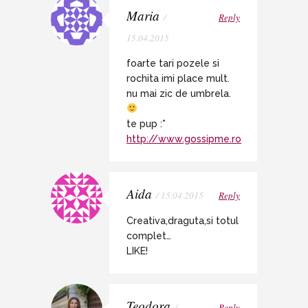
Maria
/
Reply
15.04.2015
foarte tari pozele si
rochita imi place mult.
nu mai zic de umbrela.
te pup :*
http://www.gossipme.ro
Aida
/ 15.04.2015
Reply
Creativa,draguta,si totul
complet…
LIKE!
Teodora
/
Reply