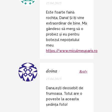
15.04.2015
Este foarte faină
rochița, Dana! Și îți vine
extraordinar de bine. Mă
gândesc să merg să o
probez și eu pentru
botezul nepoțelului
meu.
https://www.miculmeuparis.ro
doina
/
Reply
15.04.2015
Dana,ești deosebit de
frumoasa. Totul are o
poveste la aceasta
ședința foto!