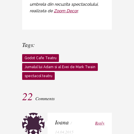
umbrela din recuzita spectacolului,
realizata de
Zoom Decor
.
Tags:
Godot Cafe Teatru
Jurnalul lui Adam si al Evei de Mark Twain
spectacol teatru
22
Comments
Ioana
/
Reply
14.04.2015