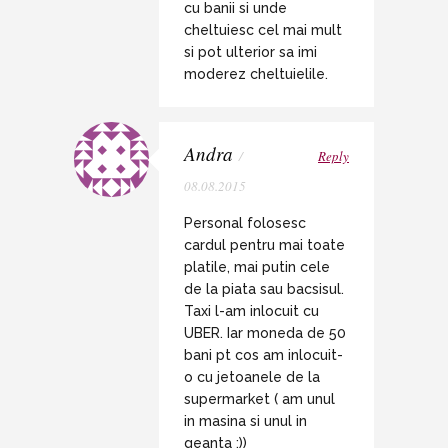
cu banii si unde
cheltuiesc cel mai mult
si pot ulterior sa imi
moderez cheltuielile.
Andra
/
Reply
08.08.2015
Personal folosesc
cardul pentru mai toate
platile, mai putin cele
de la piata sau bacsisul.
Taxi l-am inlocuit cu
UBER. Iar moneda de 50
bani pt cos am inlocuit-
o cu jetoanele de la
supermarket ( am unul
in masina si unul in
geanta :))