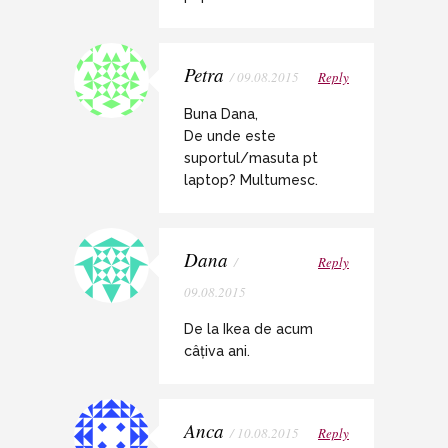
Petra
/ 09.08.2015
Reply
Buna Dana,
De unde este
suportul/masuta pt
laptop? Multumesc.
Dana
/
Reply
09.08.2015
De la Ikea de acum
câțiva ani.
Anca
/ 10.08.2015
Reply