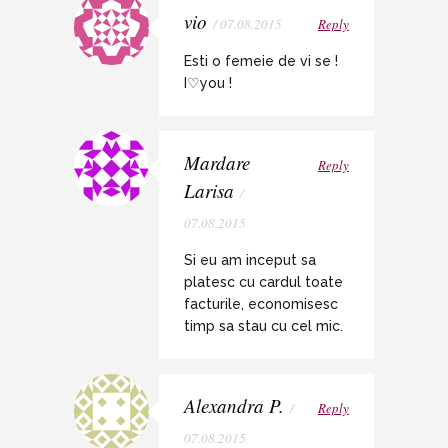
vio
/ 07.08.2015
Reply
Esti o femeie de vi se !
I♡you !
Mardare
Reply
Larisa
/
07.08.2015
Si eu am inceput sa
platesc cu cardul toate
facturile, economisesc
timp sa stau cu cel mic.
Alexandra P.
/
Reply
07.08.2015