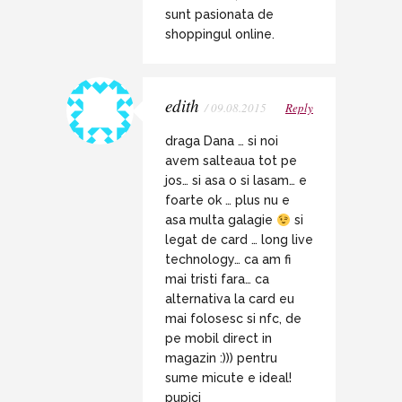
sunt pasionata de
shoppingul online.
edith
/ 09.08.2015
Reply
draga Dana … si noi
avem salteaua tot pe
jos… si asa o si lasam… e
foarte ok … plus nu e
asa multa galagie
si
legat de card … long live
technology… ca am fi
mai tristi fara… ca
alternativa la card eu
mai folosesc si nfc, de
pe mobil direct in
magazin :))) pentru
sume micute e ideal!
pupici