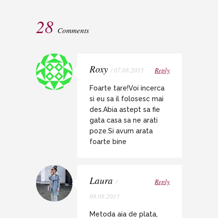
28
Comments
Roxy
/ 07.08.2015
Reply
Foarte tare!Voi incerca
si eu sa il folosesc mai
des.Abia astept sa fie
gata casa sa ne arati
poze.Si avum arata
foarte bine
Laura
/
Reply
08.08.2015
Metoda aia de plata,