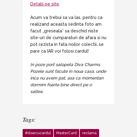
Detalii pe site
.
Acum va trebui sa va las, pentru ca
realizand aceasta sedinta foto am
facut „greseala” sa deschid niste
site-uri de cumparaturi de afara si nu
pot rezista in fata noilor colectii…se
pare ca IAR voi folosi cardul!
In poze port salopeta Diva Charms.
Pozele sunt facute in noua casa, unde
inca nu avem pat, asa ca momentan
dormim foarte bine direct pe o
saltea.
Tags:
#doarcucardul
MasterCard
reclama