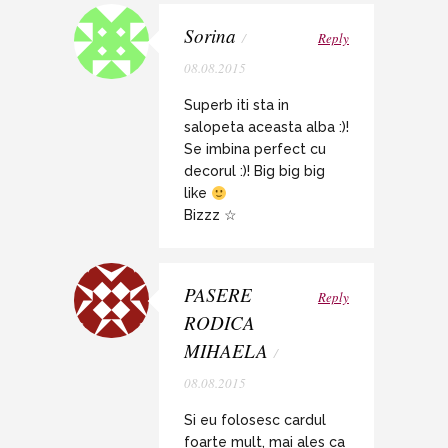
Sorina
/
Reply
08.08.2015
Superb iti sta in
salopeta aceasta alba :)!
Se imbina perfect cu
decorul :)! Big big big
like
Bizzz ☆
PASERE
Reply
RODICA
MIHAELA
/
08.08.2015
Si eu folosesc cardul
foarte mult, mai ales ca