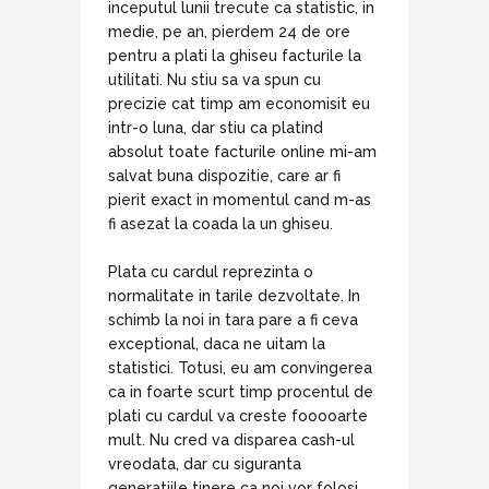
inceputul lunii trecute ca statistic, in
medie, pe an, pierdem 24 de ore
pentru a plati la ghiseu facturile la
utilitati. Nu stiu sa va spun cu
precizie cat timp am economisit eu
intr-o luna, dar stiu ca platind
absolut toate facturile online mi-am
salvat buna dispozitie, care ar fi
pierit exact in momentul cand m-as
fi asezat la coada la un ghiseu.
Plata cu cardul reprezinta o
normalitate in tarile dezvoltate. In
schimb la noi in tara pare a fi ceva
exceptional, daca ne uitam la
statistici. Totusi, eu am convingerea
ca in foarte scurt timp procentul de
plati cu cardul va creste fooooarte
mult. Nu cred va disparea cash-ul
vreodata, dar cu siguranta
generatiile tinere ca noi vor folosi