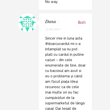
No way.
Dana
/
Reply
12.08.2015
Sincer mie in luna asta
#doarcucardul mi s-a
intamplat sa nu pot
plati cu cardul in putine
cazuri – din cele
enumerate de tine, doar
cu bacsisul am avut si
eu o problema și când
am făcut piața (deși
recunosc ca de cele
mai multe ori eu fac
cumpărături de la
supermarketul de lângă
casa). Dar legat de