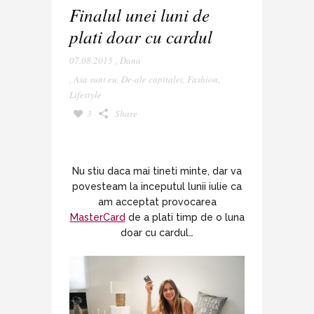
Finalul unei luni de
plati doar cu cardul
07.08.2015
,
Dana
,
Asa sunt eu
,
De-ale capitalei
,
Fashion
,
Lifestyle
3
Share
Nu stiu daca mai tineti minte, dar va
povesteam la inceputul lunii iulie ca
am acceptat provocarea
MasterCard
de a plati timp de o luna
doar cu cardul…