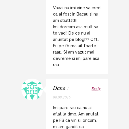
Vaaai nu imi vine sa cred
ca ai fost in Bacau si nu
am stiutttt!!!
Imi doream asa mult sa
te vad!! De ce nu ai
anuntat pe blog!?? Offf..
Eu pe fb ma uit foarte
raar… Si am vazut mai
devreme si imi pare asa
rau …
Dana
/
Reply
08.08.2015
Imi pare rau ca nu ai
aflat la timp. Am anutat
pe FB ca vin si, oricum,
m-am gandit ca