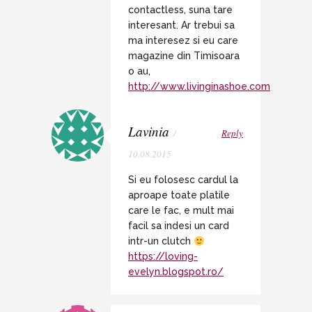
contactless, suna tare
interesant. Ar trebui sa
ma interesez si eu care
magazine din Timisoara
o au,
http://www.livinginashoe.com
Lavinia
/
Reply
10.08.2015
Si eu folosesc cardul la
aproape toate platile
care le fac, e mult mai
facil sa indesi un card
intr-un clutch
https://loving-
evelyn.blogspot.ro/