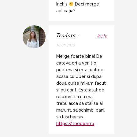
închis
Deci merge
aplicația?
Teodora
/
Reply
10.08.2015
Merge foarte bine! De
cateva ori a venit o
prietena si m-a luat de
acasa cu Uber si dupa
doua curse mi-am facut
si eu cont. Este atat de
relaxant sa nu mai
trebuiasca sa stai sa ai
marunt, sa schimbi bani,
sa lasi bacsis…
https://toodear.ro