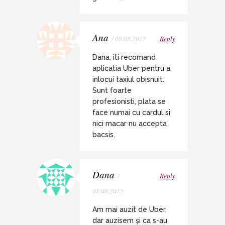
Ana
/ 08.08.2015
Reply
Dana, iti recomand
aplicatia Uber pentru a
inlocui taxiul obisnuit.
Sunt foarte
profesionisti, plata se
face numai cu cardul si
nici macar nu accepta
bacsis.
Dana
/
Reply
08.08.2015
Am mai auzit de Uber,
dar auzisem și ca s-au