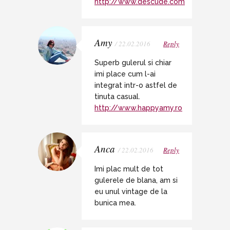
http://www.descude.com
Amy
/ 22.02.2016
Reply
Superb gulerul si chiar
imi place cum l-ai
integrat intr-o astfel de
tinuta casual.
http://www.happyamy.ro
Anca
/ 22.02.2016
Reply
Imi plac mult de tot
gulerele de blana, am si
eu unul vintage de la
bunica mea.