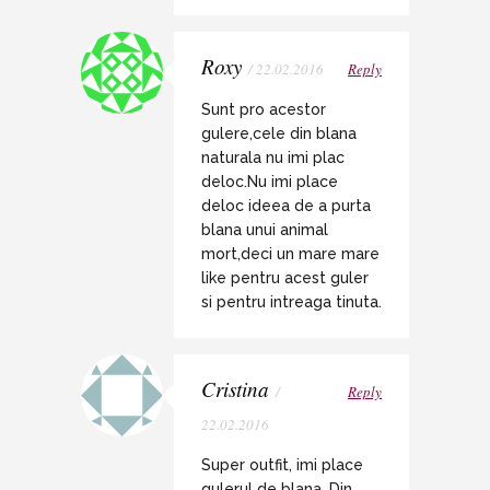
Roxy
/ 22.02.2016
Reply
Sunt pro acestor
gulere,cele din blana
naturala nu imi plac
deloc.Nu imi place
deloc ideea de a purta
blana unui animal
mort,deci un mare mare
like pentru acest guler
si pentru intreaga tinuta.
Cristina
/
Reply
22.02.2016
Super outfit, imi place
gulerul de blana. Din