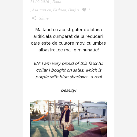
21.02.2016
,
Dana
,
Asa sunt eu
,
Fashion
,
Outfits
1
Share
Ma laud cu acest guler de blana
artificiala cumparat de la reduceri,
care este de culaore mov, cu umbre
albastre…ce mai, o minunatie!
EN: I am very proud of this faux fur
collar I bought on sales, which is
purple with blue shadows… a real
beauty!