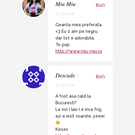
Miu Miu
/
Reply
22.02.2016
Geanta mea preferata
<3 Eu o am pe negru,
dar tot e adorabila.
Te pup
http://www.miu-miu.ro
Descude
/
Reply
22.02.2016
A fost asa cald la
Bucuresti?
La noi ( Iasi ) e inca frig,
azi a iesit soarele, yeeei
Kisses