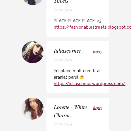
Streets
/
22.02.2016
PLACE PLACE PLACE! <3
https://fashionablestreets.blogspot.
Iuliascorner
/
Reply
24.02.2016
Imi place mult cum ti-ai
aranjat parul
https://iuliascorner.wordpress.com/
Lorette - White
Reply
Charm
/
25.02.2016