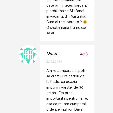
câte am înțeles parca ai
pierdut haina Stefanel
in vacanța din Australia.
Cum ai recuperat o ?
O săptămana frumoasa
sa ai
Dana
/
Reply
22.02.2016
Am recumparat-o…poti
sa crezi? Era cadou de
la Radu, cu ocazia
implinirii varstei de 30
de ani. Era prea
importanta pentru mine,
asa ca mi-am cumparat-
o de pe Fashion Days