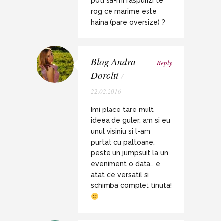
poti sa-mi raspunzi te
rog ce marime este
haina (pare oversize) ?
Blog Andra
Reply
Dorolti
/
22.02.2016
Imi place tare mult
ideea de guler, am si eu
unul visiniu si l-am
purtat cu paltoane,
peste un jumpsuit la un
eveniment o data… e
atat de versatil si
schimba complet tinuta!