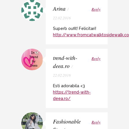
Arina
/
Reply
22.02.2016
Superb oufit! Felicitari!
http://www.fromcatwalktosidewalk.c
trend-with-
Reply
deea.ro
/
22.02.2016
Esti adorabila <3
https://trend-with-
deea.ro/
Fashionable
Reply