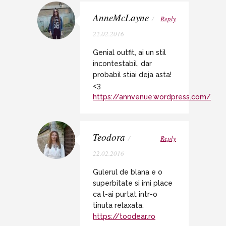
AnneMcLayne
/
Reply
22.02.2016
Genial outfit, ai un stil
incontestabil, dar
probabil stiai deja asta!
<3
https://annvenue.wordpress.com/
Teodora
/
Reply
22.02.2016
Gulerul de blana e o
superbitate si imi place
ca l-ai purtat intr-o
tinuta relaxata.
https://toodear.ro