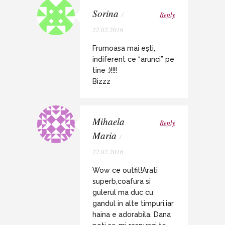
Sorina
/
Reply
22.02.2016
Frumoasa mai ești,
indiferent ce “arunci” pe
tine :)!!!!
Bizzz
Mihaela
Reply
Maria
/
22.02.2016
Wow ce outfit!Arati
superb,coafura si
gulerul ma duc cu
gandul in alte timpuri,iar
haina e adorabila. Dana