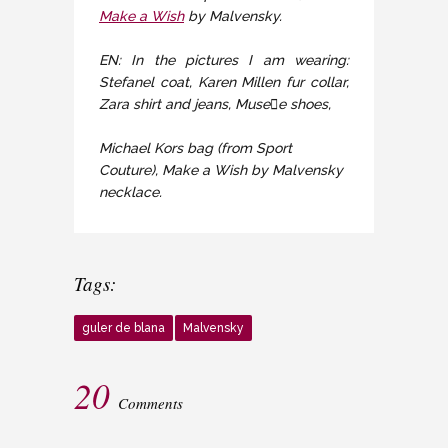
Make a Wish
by Malvensky.
EN: In the pictures I am wearing:
Stefanel coat, Karen Millen fur collar,
Zara shirt and jeans, Musee shoes,
Michael Kors bag (from Sport
Couture)
,
Ma
k
e
a
Wi
s
h
by Malvensky
necklace.
Tags:
guler de blana
Malvensky
20
Comments