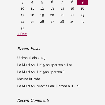
3
4
5
6
7
8
9
10
11
12
13
14
15
16
17
18
19
20
21
22
23
24
25
26
27
28
29
30
31
« Dec
Recent Posts
Ultima zi din 2025
La Multi Ani, Lia! 5 ani (partea a II a)
La Multi Ani, Lia! 5ani (partea I)
Masina lui tata
La Multi Ani, Vlad! 11 ani (Partea a III – a)
Recent Comments