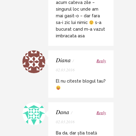
acum cateva zile –
singurul loc unde am
mai gasit-o – dar fara
sa-i zic lui nimic
s-a
bucurat cand m-a vazut
imbracata asa
Diana
/
Reply
02.03.2016
El nu citeste blogul tau?
Dana
/
Reply
02.03.2016
Ba da, dar știa toată