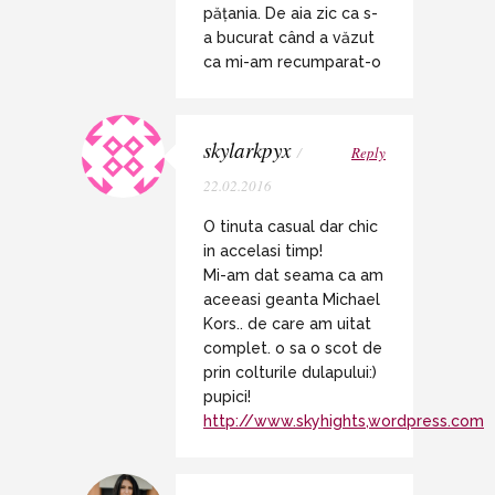
pățania. De aia zic ca s-
a bucurat când a văzut
ca mi-am recumparat-o
skylarkpyx
/
Reply
22.02.2016
O tinuta casual dar chic
in accelasi timp!
Mi-am dat seama ca am
aceeasi geanta Michael
Kors.. de care am uitat
complet. o sa o scot de
prin colturile dulapului:)
pupici!
http://www.skyhights,wordpress.com