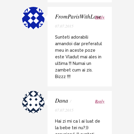
FromParisWithLove
Reply
/
07.07.2015
Sunteti adorabili
amandoi dar preferatul
meu in aceste poze
este Vladut mai ales in
ultima !!! Numai un
zambet cum ai zis.
Bizzz !!!!
Dana
/
Reply
07.07.2015
Hai zi mi ca l ai luat de
la bebe tei nu?:))