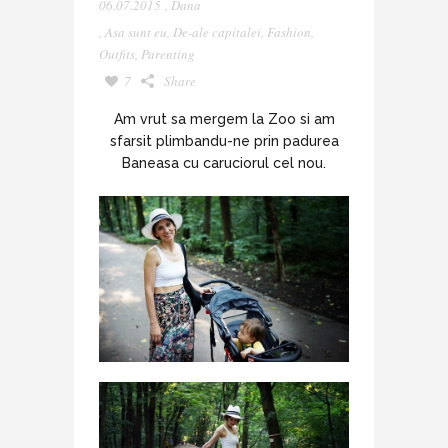
06.07.2015
,
Dana
,
Asa sunt eu
,
De-ale capitalei
,
Fashion
,
Outfits
,
Parenting
7
Share
Am vrut sa mergem la Zoo si am
sfarsit plimbandu-ne prin padurea
Baneasa cu caruciorul cel nou.