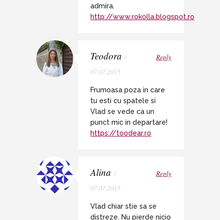
admira.
http://www.rokolla.blogspot.ro
Teodora
/
Reply
07.07.2015
Frumoasa poza in care
tu esti cu spatele si
Vlad se vede ca un
punct mic in departare!
https://toodear.ro
Alina
/
Reply
07.07.2015
Vlad chiar stie sa se
distreze. Nu pierde nicio