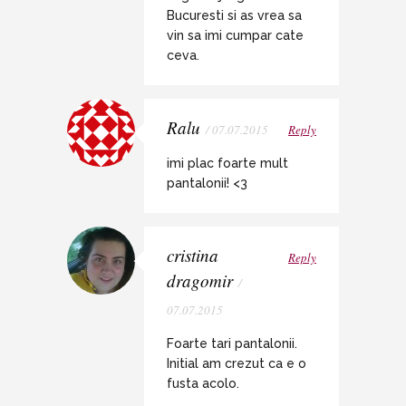
Bucuresti si as vrea sa
vin sa imi cumpar cate
ceva.
Ralu
/ 07.07.2015
Reply
imi plac foarte mult
pantalonii! <3
cristina
Reply
dragomir
/
07.07.2015
Foarte tari pantalonii.
Initial am crezut ca e o
fusta acolo.