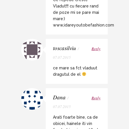
Vladut!!! cu fiecare rand
de poze mi se pare mai
mare:)
www,idareyoutobefashion.com
toscasilviu
/
Reply
07.07.2015
ce mare sa fct vladuut
dragutul de el
Dana
/
Reply
07.07.2015
Arati foarte bine, ca de
obicei, hainele iti vin