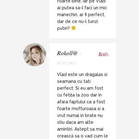
foarte bine, iar pe Vlad
ai putea sa-l faci un mic
manechin, ar fi perfect,
dar de ce nu-l tunzi
putin?
Rokoll@
/
Reply
07.07.2015
Vlad este un dragalas si
seamana cu tati
perfect. Si eu am fost
cu fetița la zoo dar in
afara faptului ca a fost
foarte mofturoasa si a
vrut numai in brate nu
stiu daca am alte
amintiri. Astept sa mai
crească sa o vad cum le