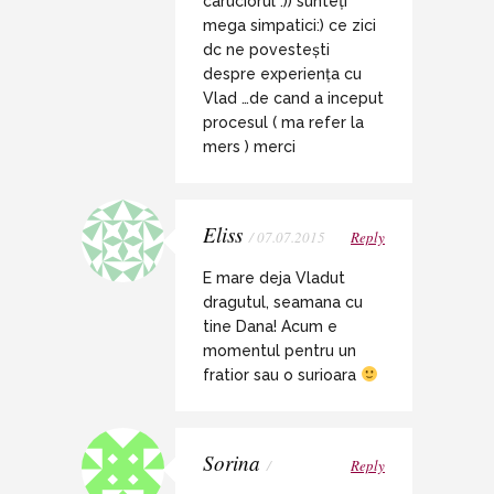
caruciorul :)) sunteți
mega simpatici:) ce zici
dc ne povestești
despre experiența cu
Vlad …de cand a inceput
procesul ( ma refer la
mers ) merci
Eliss
/ 07.07.2015
Reply
E mare deja Vladut
dragutul, seamana cu
tine Dana! Acum e
momentul pentru un
fratior sau o surioara
Sorina
/
Reply