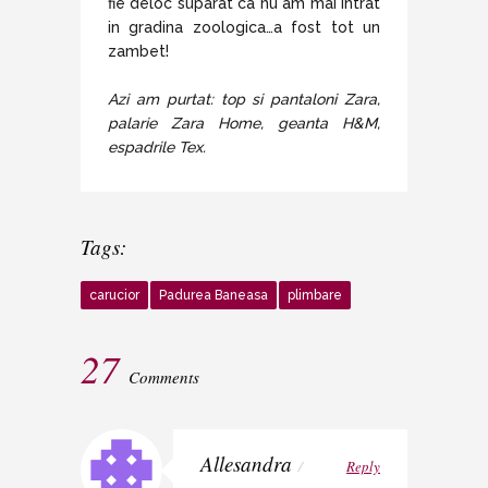
fie deloc suparat ca nu am mai intrat
in gradina zoologica…a fost tot un
zambet!
Azi am purtat: top si pantaloni Zara,
palarie Zara Home, geanta H&M,
espadrile Tex.
Tags:
carucior
Padurea Baneasa
plimbare
27
Comments
Allesandra
/
Reply