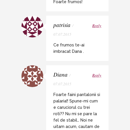
Foarte frumos!
patrisia
/
Reply
07.07.2015
Ce frumos te-ai
imbracat Dana .
Diana
/
Reply
07.07.2015
Foarte faini pantalonii si
palaria!! Spune-mi cum
e caruciorul cu trei
roti?? Nu mi se pare la
fel de stabil… Noi ne
uitam acum, cautam de