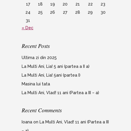
17
18
19
20
21
22
23
24
25
26
27
28
29
30
31
« Dec
Recent Posts
Ultima zi din 2025
La Multi Ani, Lia! 5 ani (partea a II a)
La Multi Ani, Lia! 5ani (partea I)
Masina lui tata
La Multi Ani, Vlad! 11 ani (Partea a III – a)
Recent Comments
Ioana
on
La Multi Ani, Vlad! 11 ani (Partea a III
– a)