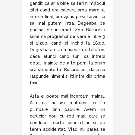
gandit ca ar fi bine sa ferim mijlocul
zilei cand era caldura prea mare si,
intr-un final, am ajuns prea tarziu ca
sa mai putem intra. Degeaba pe
pagina de internet Zoo Bucuresti
scrie ca programul de vara e intre 9
si 19:00, cand ei inchid la 18:00.
Degeaba au si un numar de telefon,
daca atunci cand suni sa intrebi
detalii inainte de a te porni la drum
si a strabate tot Bucurestiul, daca nu
raspunde nimeni si iti intra din prima
faxul.
Asta e, poate mai incercam maine…
Asa ca ne-am multumit cu o
plimbare prin padure. Avem un
carucior nou, cu roti mari, care se
conduce foarte usor chiar si pe
teren accidentat. Vlad nu parea sa