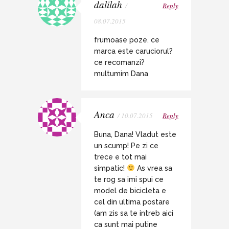
dalilah
/
Reply
08.07.2015
frumoase poze. ce
marca este caruciorul?
ce recomanzi?
multumim Dana
Anca
/ 10.07.2015
Reply
Buna, Dana! Vladut este
un scump! Pe zi ce
trece e tot mai
simpatic!
As vrea sa
te rog sa imi spui ce
model de bicicleta e
cel din ultima postare
(am zis sa te intreb aici
ca sunt mai putine