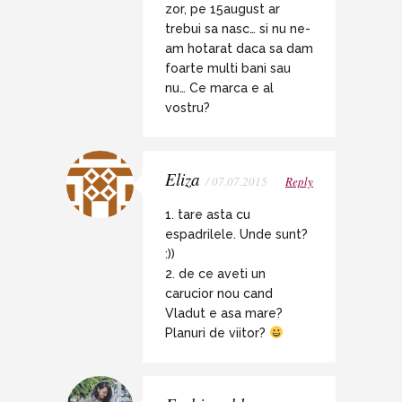
zor, pe 15august ar
trebui sa nasc… si nu ne-
am hotarat daca sa dam
foarte multi bani sau
nu… Ce marca e al
vostru?
Eliza
/ 07.07.2015
Reply
1. tare asta cu
espadrilele. Unde sunt?
:))
2. de ce aveti un
carucior nou cand
Vladut e asa mare?
Planuri de viitor?