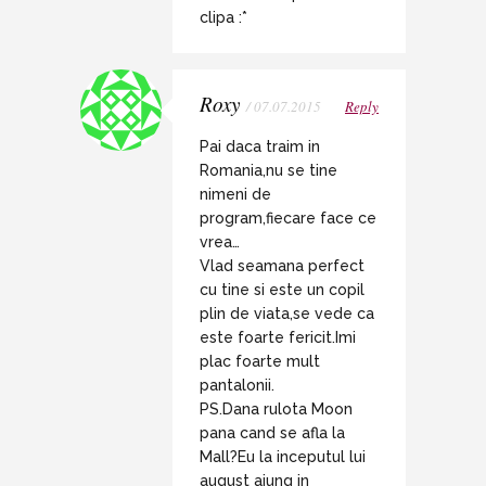
clipa :*
Roxy
/ 07.07.2015
Reply
Pai daca traim in
Romania,nu se tine
nimeni de
program,fiecare face ce
vrea…
Vlad seamana perfect
cu tine si este un copil
plin de viata,se vede ca
este foarte fericit.Imi
plac foarte mult
pantalonii.
PS.Dana rulota Moon
pana cand se afla la
Mall?Eu la inceputul lui
august ajung in