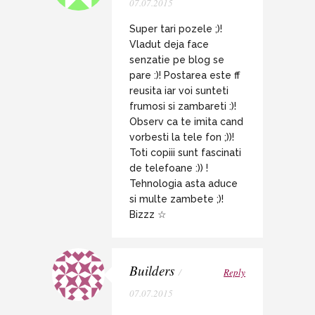
07.07.2015
Super tari pozele ;)!
Vladut deja face
senzatie pe blog se
pare :)! Postarea este ff
reusita iar voi sunteti
frumosi si zambareti :)!
Observ ca te imita cand
vorbesti la tele fon ;))!
Toti copiii sunt fascinati
de telefoane :)) !
Tehnologia asta aduce
si multe zambete ;)!
Bizzz ☆
Builders
/
Reply
07.07.2015