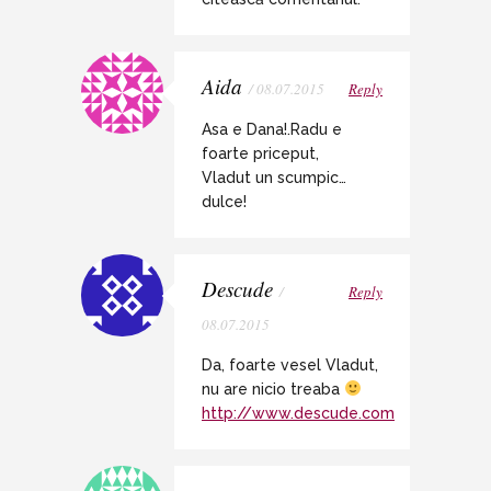
Aida
/ 08.07.2015
Reply
Asa e Dana!.Radu e
foarte priceput,
Vladut un scumpic…
dulce!
Descude
/
Reply
08.07.2015
Da, foarte vesel Vladut,
nu are nicio treaba
http://www.descude.com