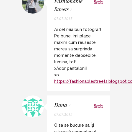
Fashionable
Reply
Streets
/
07.07.2015
Ai cel mia bun fotograf!
Pe bune, imi place
maxim cum reuseste
mereu sa surprinda
momente deosebite,
lumina, tot!
xAdor pantalonii!
xo
https://fashionablestreets.blogspot.
Dana
/
Reply
07.07.2015
O sa se bucure sa Îți
citească comentariul.