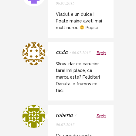
06.07.2015
Vladut e un dulce !
Poate maine aveti mai
mult noroc
Pupici
anda
/ 06.07.2015
Reply
Wow…dar ce carucior
tare! Imi place, ce
marca este? Felicitari
Danuta ,e frumos ce
faci.
roberta
/
Reply
06.07.2015
Ce repede creste