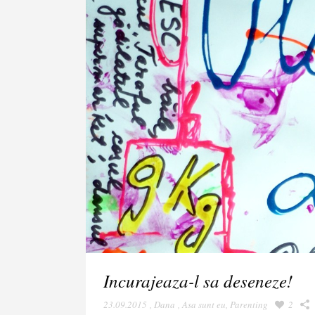
Incurajeaza-l sa deseneze!
23.09.2015
,
Dana
,
Asa sunt eu
,
Parenting
2