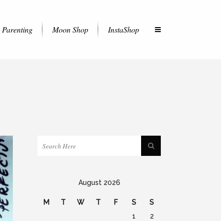
Parenting
Moon Shop
InstaShop
August 2026
M
T
W
T
F
S
S
1
2