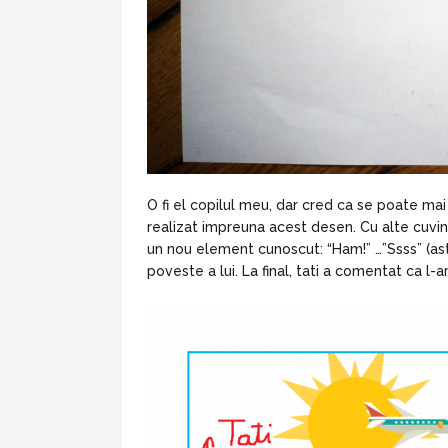
O fi el copilul meu, dar cred ca se poate m
realizat impreuna acest desen. Cu alte cuvi
un nou element cunoscut: “Ham!” …”Ssss” (asta
poveste a lui. La final, tati a comentat ca l