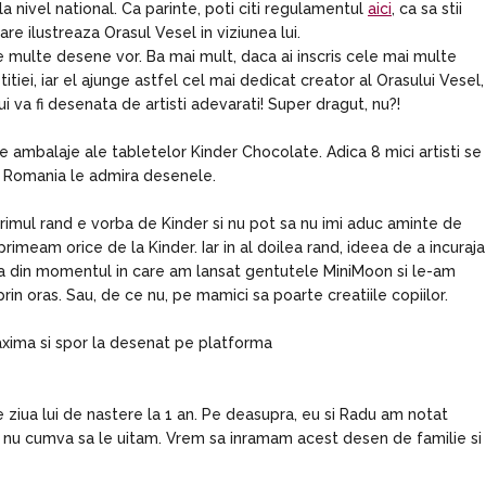
a nivel national. Ca parinte, poti citi regulamentul
aici
, ca sa stii
are ilustreaza Orasul Vesel in viziunea lui.
de multe desene vor. Ba mai mult, daca ai inscris cele mai multe
tiei, iar el ajunge astfel cel mai dedicat creator al Orasului Vesel,
 va fi desenata de artisti adevarati! Super dragut, nu?!
e ambalaje ale tabletelor Kinder Chocolate. Adica 8 mici artisti se
in Romania le admira desenele.
rimul rand e vorba de Kinder si nu pot sa nu imi aduc aminte de
meam orice de la Kinder. Iar in al doilea rand, ideea de a incuraja
inca din momentul in care am lansat gentutele MiniMoon si le-am
prin oras. Sau, de ce nu, pe mamici sa poarte creatiile copiilor.
maxima si spor la desenat pe platforma
 ziua lui de nastere la 1 an. Pe deasupra, eu si Radu am notat
 nu cumva sa le uitam. Vrem sa inramam acest desen de familie si