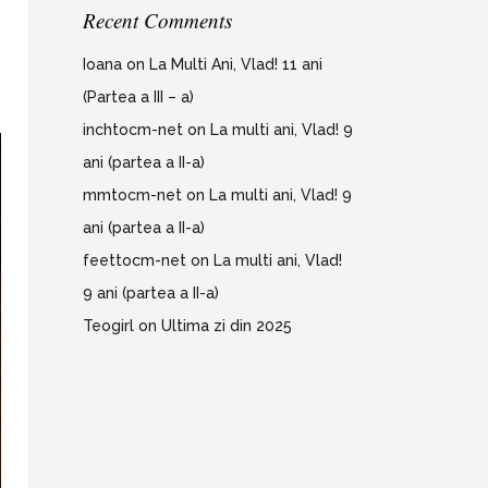
Recent Comments
Ioana
on
La Multi Ani, Vlad! 11 ani
(Partea a III – a)
inchtocm-net
on
La multi ani, Vlad! 9
ani (partea a II-a)
mmtocm-net
on
La multi ani, Vlad! 9
ani (partea a II-a)
feettocm-net
on
La multi ani, Vlad!
9 ani (partea a II-a)
Teogirl
on
Ultima zi din 2025