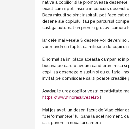
nativa a copiilor si le promoveaza desenele l
exact cum ii poti inscrie in concurs desenul c
Daca micutii se simt inspirati, pot face cat 
desene ale copilului tau pe parcursul competi
castiga automat un premiu grozav: camera lui
Iar cele mai vesele 8 desene vor deveni noil
vor mandri cu faptul ca milioane de copii d
E normal sa imi placa aceasta campanie: in p
bucuria pe care o aveam cand eram mica si pri
copiii sa deseneze o sustin si eu cu tarie, 
invitat pe domnisoare sa isi poarte creatiile 
Asadar, le urez copiilor vostri creativitate 
https://www.inorasulvesel.ro
!
Mai jos aveti un desen facut de Vlad chiar de
“performantele” lui pana la acel moment, ca
sa il punem in noua lui camera.