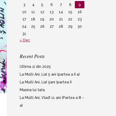
3
4
5
6
7
8
9
10
11
12
13
14
15
16
17
18
19
20
21
22
23
24
25
26
27
28
29
30
31
« Dec
Recent Posts
Ultima zi din 2025
La Multi Ani, Lia! 5 ani (partea a II a)
La Multi Ani, Lia! 5ani (partea I)
Masina lui tata
La Multi Ani, Vlad! 11 ani (Partea a III –
a)