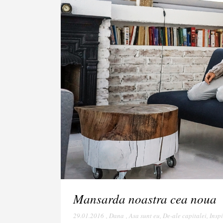
Mansarda noastra cea noua
29.01.2016
,
Dana
,
Asa sunt eu
,
De-ale capitalei
,
Insp