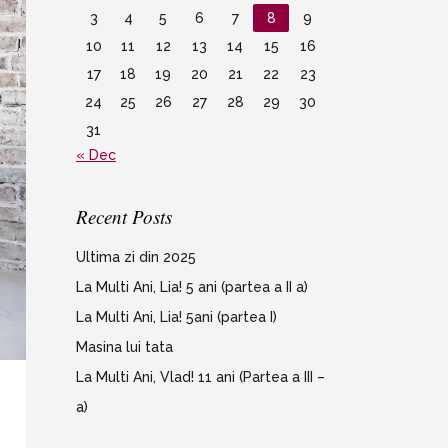
3
4
5
6
7
8
9
10
11
12
13
14
15
16
17
18
19
20
21
22
23
24
25
26
27
28
29
30
31
« Dec
Recent Posts
Ultima zi din 2025
La Multi Ani, Lia! 5 ani (partea a II a)
La Multi Ani, Lia! 5ani (partea I)
Masina lui tata
La Multi Ani, Vlad! 11 ani (Partea a III –
a)