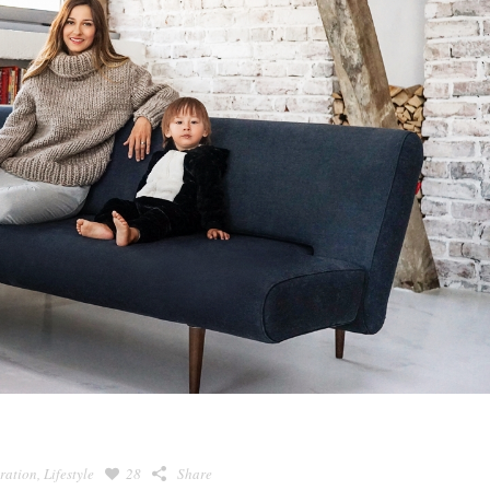
iration
,
Lifestyle
28
Share