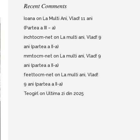
Recent Comments
Ioana
on
La Multi Ani, Vlad! 11 ani
(Partea a III – a)
inchtocm-net
on
La multi ani, Vlad! 9
ani (partea a II-a)
mmtocm-net
on
La multi ani, Vlad! 9
ani (partea a II-a)
feettocm-net
on
La multi ani, Vlad!
9 ani (partea a II-a)
Teogirl
on
Ultima zi din 2025