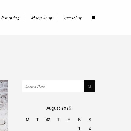
Parenting
Moon Shop
InstaShop
August 2026
M
T
W
T
F
S
S
1
2