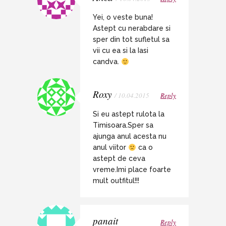
Yei, o veste buna!
Astept cu nerabdare si
sper din tot sufletul sa
vii cu ea si la Iasi
candva.
Roxy
/ 10.04.2015
Reply
Si eu astept rulota la
Timisoara.Sper sa
ajunga anul acesta nu
anul viitor
ca o
astept de ceva
vreme.Imi place foarte
mult outfitul!!!
panait
Reply