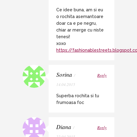
Ce idee buna, am si eu
o rochita asemantoare
doar ca e pe negru,
chiar ar merge cu niste
tenesi!
xoxo
https://fashionablestreets.blogspot.
Sorina
/
Reply
14.04.2015
Superba rochita si tu
frumoasa foc
Diana
/
Reply
22.04.2015