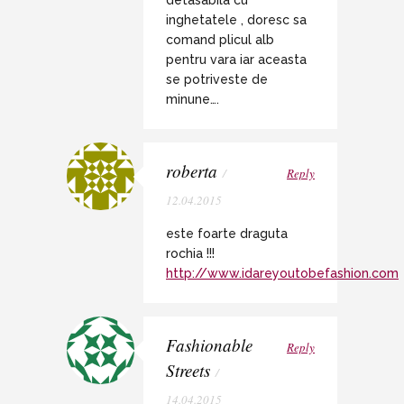
detasabila cu
inghetatele , doresc sa
comand plicul alb
pentru vara iar aceasta
se potriveste de
minune….
roberta
/
Reply
12.04.2015
este foarte draguta
rochia !!!
http://www.idareyoutobefashion.com
Fashionable
Reply
Streets
/
14.04.2015