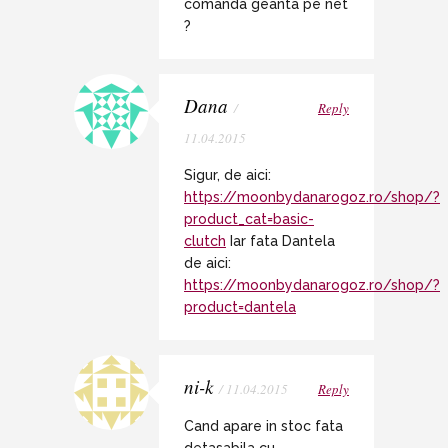
comanda geanta pe net
?
Dana
/
Reply
11.04.2015
Sigur, de aici:
https://moonbydanarogoz.ro/shop/?
product_cat=basic-
clutch
Iar fata Dantela
de aici:
https://moonbydanarogoz.ro/shop/?
product=dantela
ni-k
/ 11.04.2015
Reply
Cand apare in stoc fata