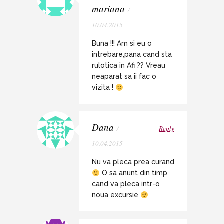
mariana
/
10.04.2015
Buna !!! Am si eu o
intrebare,pana cand sta
rulotica in Afi ?? Vreau
neaparat sa ii fac o
vizita !
Dana
/
Reply
10.04.2015
Nu va pleca prea curand
O sa anunt din timp
cand va pleca intr-o
noua excursie