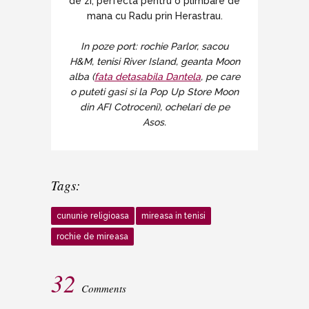
de zi, perfecta pentru o plimbare de
mana cu Radu prin Herastrau.
In poze port: rochie Parlor, sacou
H&M, tenisi River Island, geanta Moon
alba (
fata detasabila Dantela
, pe care
o puteti gasi si la Pop Up Store Moon
din AFI Cotroceni), ochelari de pe
Asos.
Tags:
cununie religioasa
mireasa in tenisi
rochie de mireasa
32
Comments