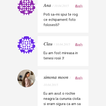
Ana
/ 10.04.2015
Reply
Poti sa-mi spui te rog
ce echipament foto
folosesti?
Clau
/ 10.04.2015
Reply
Eu am fost mireasa in
tenesi rosii :)!
simona moon
/
Reply
10.04.2015
Eu am avut o rochie
neagra la cununia civila
si eram sigura ca am sa