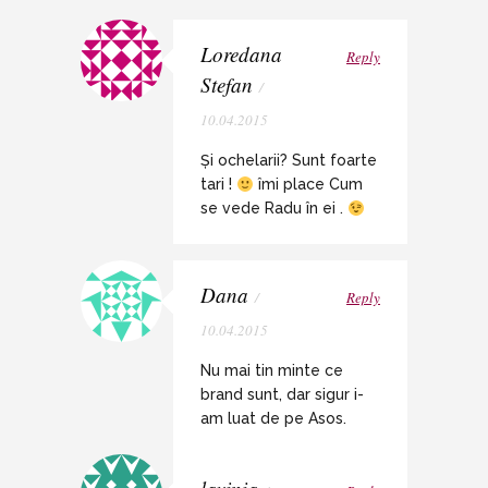
Loredana
Reply
Stefan
/
10.04.2015
Și ochelarii? Sunt foarte
tari !
îmi place Cum
se vede Radu în ei .
Dana
/
Reply
10.04.2015
Nu mai tin minte ce
brand sunt, dar sigur i-
am luat de pe Asos.