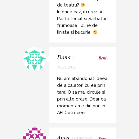
de teatru?
In orice caz, iti urez un
Paste fericit si Sarbatori
frumoase , pline de
liniste si bucurie.
Dana
/
Reply
10.04.2015
Nu am abandonat ideea
de a calatori cu ea prin
tara! O sa mai circule si
prin alte orase. Doar ca
momentan e din nou in
AFI Cotroceni.
Anca
/ 10.04.2015
Reply