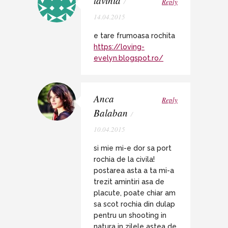
lavinia
/
Reply
14.04.2015
e tare frumoasa rochita
https://loving-
evelyn.blogspot.ro/
Anca
Reply
Balaban
/
10.04.2015
si mie mi-e dor sa port
rochia de la civila!
postarea asta a ta mi-a
trezit amintiri asa de
placute, poate chiar am
sa scot rochia din dulap
pentru un shooting in
natura in zilele astea de