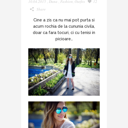
10.04.2015
,
Dana
,
Fashion
,
Outfits
12
Share
Cine a zis ca nu mai pot purta si
acum rochia de la cununia civila,
doar ca fara tocuri, ci cu tenisi in
picioare…