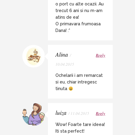
o port cu alte ocazii. Au
trecut 6 ani si nu m-am
atins de ea!
O primavara frumoasa
Dana! :*
Alina
/
Reply
10.04.2015
Ochelarii i am remarcat
si eu, chiar intregesc
tinuta
luiza
/ 11.04.2015
Reply
Wow! Foarte tare ideea!
Iti sta perfect!