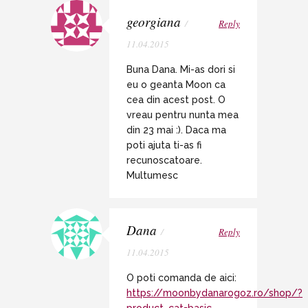
georgiana
/
Reply
11.04.2015
Buna Dana. Mi-as dori si
eu o geanta Moon ca
cea din acest post. O
vreau pentru nunta mea
din 23 mai :). Daca ma
poti ajuta ti-as fi
recunoscatoare.
Multumesc
Dana
/
Reply
11.04.2015
O poti comanda de aici:
https://moonbydanarogoz.ro/shop/?