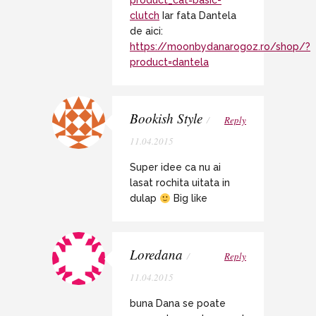
product_cat=basic-
clutch
Iar fata Dantela
de aici:
https://moonbydanarogoz.ro/shop/?
product=dantela
Bookish Style
/
Reply
11.04.2015
Super idee ca nu ai
lasat rochita uitata in
dulap
Big like
Loredana
/
Reply
11.04.2015
buna Dana se poate