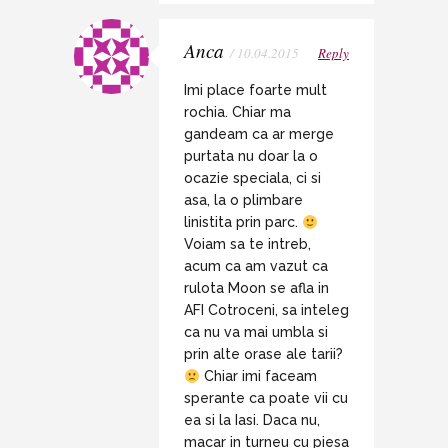
Anca
/ 10.04.2015
Reply
Imi place foarte mult
rochia. Chiar ma
gandeam ca ar merge
purtata nu doar la o
ocazie speciala, ci si
asa, la o plimbare
linistita prin parc.
Voiam sa te intreb,
acum ca am vazut ca
rulota Moon se afla in
AFI Cotroceni, sa inteleg
ca nu va mai umbla si
prin alte orase ale tarii?
Chiar imi faceam
sperante ca poate vii cu
ea si la Iasi. Daca nu,
macar in turneu cu piesa