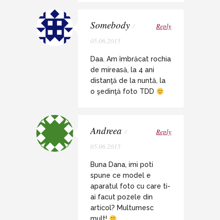
Somebody
/
Reply
05.06.2015
Daa. Am îmbrăcat rochia
de mireasă, la 4 ani
distanţă de la nuntă, la
o şedinţă foto TDD
Andreea
/
Reply
05.06.2015
Buna Dana, imi poti
spune ce model e
aparatul foto cu care ti-
ai facut pozele din
articol? Multumesc
mult!