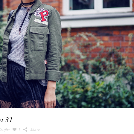
a 31
Outfits
1
Share