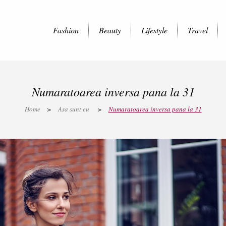
Fashion
Beauty
Lifestyle
Travel
Numaratoarea inversa pana la 31
Home
>
Asa sunt eu
>
Numaratoarea inversa pana la 31