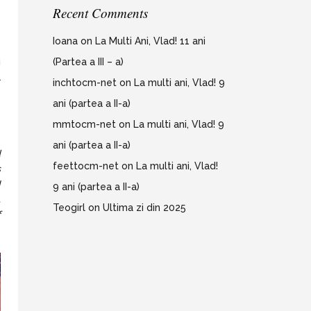
Recent Comments
-
?
Ioana
on
La Multi Ani, Vlad! 11 ani
e
(Partea a III – a)
i
a
inchtocm-net
on
La multi ani, Vlad! 9
ani (partea a II-a)
mmtocm-net
on
La multi ani, Vlad! 9
ani (partea a II-a)
d
feettocm-net
on
La multi ani, Vlad!
s
I
9 ani (partea a II-a)
,
Teogirl
on
Ultima zi din 2025
f