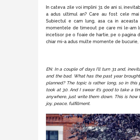
In cateva zile voi implini 31 de ani si, inevit
a adus ultimul an? Care au fost cele ma
Subiectul e cam lung, asa ca in aceasta 
momentele de timeout pe care mi le-am luat l
incetisor pe o foaie de hartie, pe o pagina 
chiar mi-a adus multe momente de bucurie, de
EN: In a couple of days I’ll turn 31 and, inev
and the bad. What has the past year brough
planned? The topic is rather long, so in this
took at 30. And I swear it’s good to take a 
anywhere, just write them down. This is how
joy, peace, fulfillment.