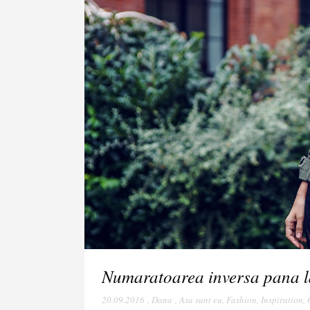
Numaratoarea inversa pana l
20.09.2016
,
Dana
,
Asa sunt eu
,
Fashion
,
Inspiration
,