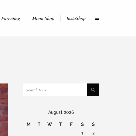
Parenting
Moon Shop
InstaShop
August 2026
M
T
W
T
F
S
S
1
2