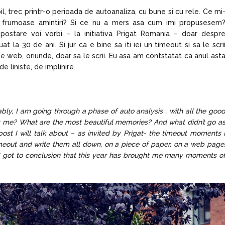
abil, trec printr-o perioada de autoanaliza, cu bune si cu rele. Ce mi
i frumoase amintiri? Si ce nu a mers asa cum imi propusesem
postare voi vorbi – la initiativa Prigat Romania – doar despr
a 30 de ani. Si jur ca e bine sa iti iei un timeout si sa le scri
de web, oriunde, doar sa le scrii. Eu asa am contstatat ca anul ast
 liniste, de implinire.
itably, I am going through a phase of auto analysis , with all the goo
t me? What are the most beautiful memories? And what didn’t go a
 post I will talk about – as invited by Prigat- the timeout moments 
timeout and write them all down, on a piece of paper, on a web page
 I got to conclusion that this year has brought me many moments o