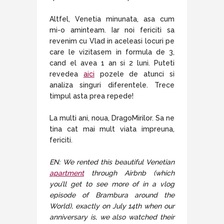
Altfel, Venetia minunata, asa cum
mi-o aminteam. Iar noi fericiti sa
revenim cu Vlad in aceleasi locuri pe
care le vizitasem in formula de 3,
cand el avea 1 an si 2 luni. Puteti
revedea
aici
pozele de atunci si
analiza singuri diferentele. Trece
timpul asta prea repede!
La multi ani, noua, DragoMirilor. Sa ne
tina cat mai mult viata impreuna,
fericiti.
EN: We rented this beautiful Venetian
apartment
through Airbnb (which
you’ll get to see more of in a vlog
episode of Brambura around the
World), exactly on July 14th when our
anniversary is, we also watched their