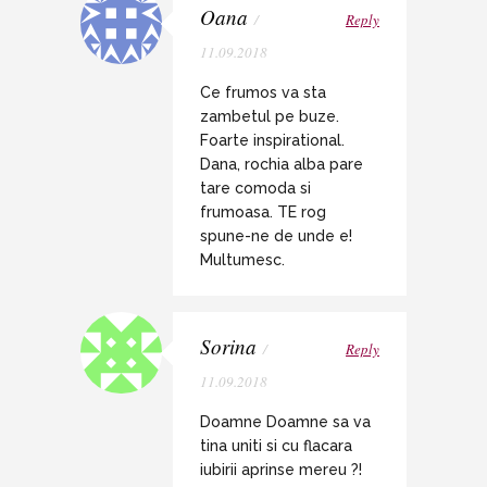
Oana
/
Reply
11.09.2018
Ce frumos va sta
zambetul pe buze.
Foarte inspirational.
Dana, rochia alba pare
tare comoda si
frumoasa. TE rog
spune-ne de unde e!
Multumesc.
Sorina
/
Reply
11.09.2018
Doamne Doamne sa va
tina uniti si cu flacara
iubirii aprinse mereu ?!