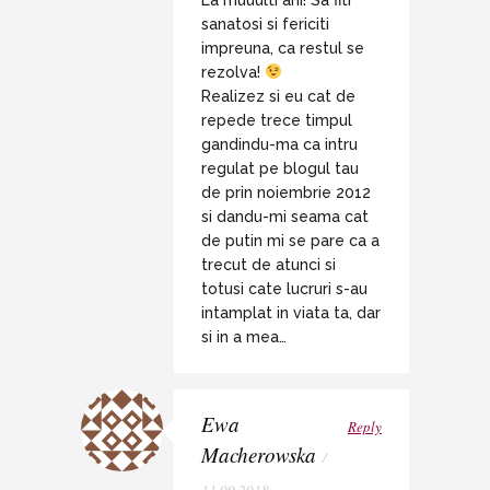
La muuulti ani! Sa fiti
sanatosi si fericiti
impreuna, ca restul se
rezolva!
Realizez si eu cat de
repede trece timpul
gandindu-ma ca intru
regulat pe blogul tau
de prin noiembrie 2012
si dandu-mi seama cat
de putin mi se pare ca a
trecut de atunci si
totusi cate lucruri s-au
intamplat in viata ta, dar
si in a mea…
Ewa
Reply
Macherowska
/