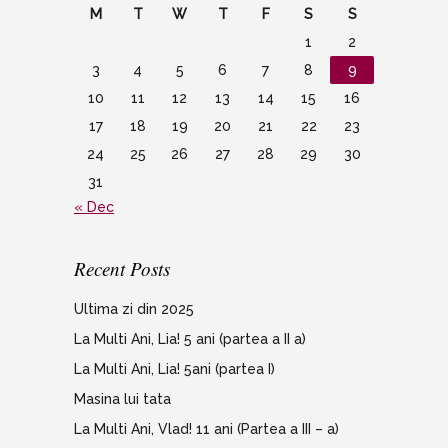
M
T
W
T
F
S
S
1
2
3
4
5
6
7
8
9
10
11
12
13
14
15
16
17
18
19
20
21
22
23
24
25
26
27
28
29
30
31
« Dec
Recent Posts
Ultima zi din 2025
La Multi Ani, Lia! 5 ani (partea a II a)
La Multi Ani, Lia! 5ani (partea I)
Masina lui tata
La Multi Ani, Vlad! 11 ani (Partea a III – a)