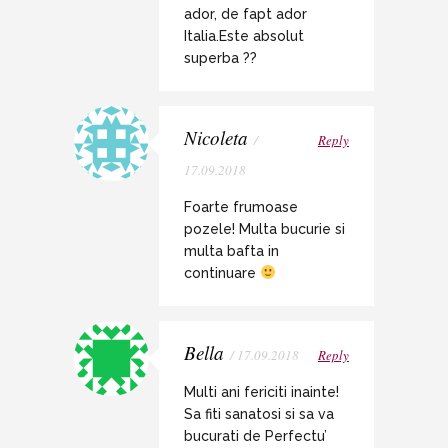
ador, de fapt ador
Italia.Este absolut
superba ??
Nicoleta
/
Reply
17.09.2018
Foarte frumoase
pozele! Multa bucurie si
multa bafta in
continuare
Bella
/ 17.09.2018
Reply
Multi ani fericiti inainte!
Sa fiti sanatosi si sa va
bucurati de Perfectu’