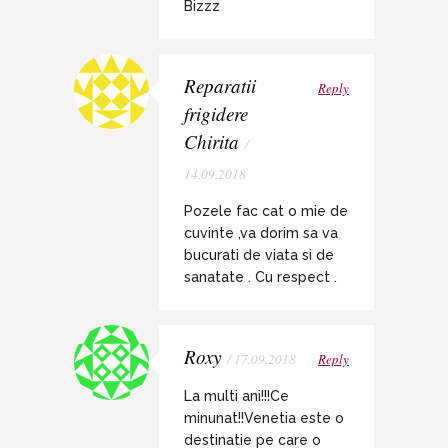
Bizzz
Reparatii
Reply
frigidere
Chirita
/
14.09.2018
Pozele fac cat o mie de
cuvinte ,va dorim sa va
bucurati de viata si de
sanatate . Cu respect .
Roxy
/ 17.09.2018
Reply
La multi ani!!!Ce
minunat!!Venetia este o
destinatie pe care o