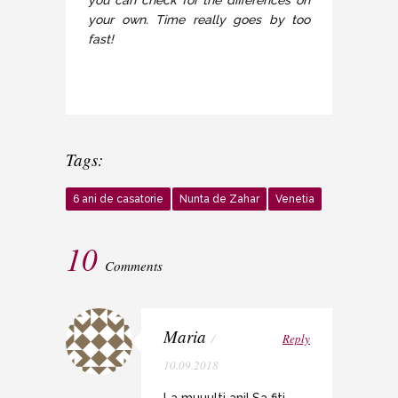
you can check for the differences on
your own. Time really goes by too
fast!
Tags:
6 ani de casatorie
Nunta de Zahar
Venetia
10
Comments
Maria
/
Reply
10.09.2018