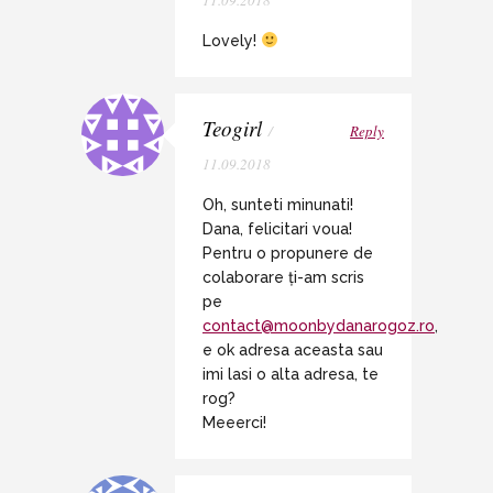
11.09.2018
Lovely!
Teogirl
/
Reply
11.09.2018
Oh, sunteti minunati!
Dana, felicitari voua!
Pentru o propunere de
colaborare ți-am scris
pe
contact@moonbydanarogoz.ro
,
e ok adresa aceasta sau
imi lasi o alta adresa, te
rog?
Meeerci!