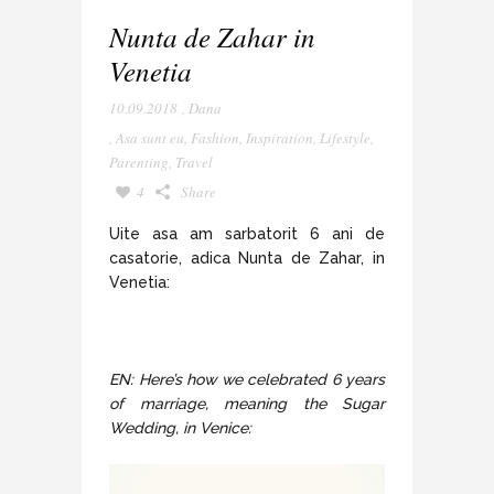
Nunta de Zahar in
Venetia
10.09.2018
,
Dana
,
Asa sunt eu
,
Fashion
,
Inspiration
,
Lifestyle
,
Parenting
,
Travel
4
Share
Uite asa am sarbatorit 6 ani de
casatorie, adica Nunta de Zahar, in
Venetia:
EN: Here’s how we celebrated 6 years
of marriage, meaning the Sugar
Wedding, in Venice: