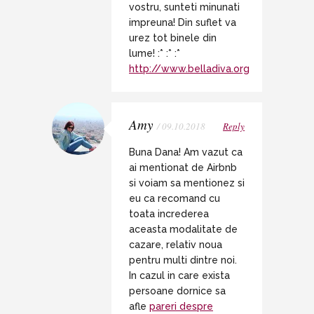
vostru, sunteti minunati
impreuna! Din suflet va
urez tot binele din
lume! :* :* :*
http://www.belladiva.org
Amy
/ 09.10.2018
Reply
Buna Dana! Am vazut ca
ai mentionat de Airbnb
si voiam sa mentionez si
eu ca recomand cu
toata increderea
aceasta modalitate de
cazare, relativ noua
pentru multi dintre noi.
In cazul in care exista
persoane dornice sa
afle
pareri despre