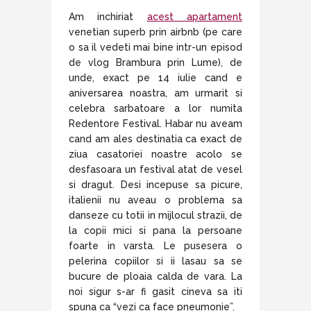
Am inchiriat
acest apartament
venetian superb prin airbnb (pe care
o sa il vedeti mai bine intr-un episod
de vlog Brambura prin Lume), de
unde, exact pe 14 iulie cand e
aniversarea noastra, am urmarit si
celebra sarbatoare a lor numita
Redentore Festival. Habar nu aveam
cand am ales destinatia ca exact de
ziua casatoriei noastre acolo se
desfasoara un festival atat de vesel
si dragut. Desi incepuse sa picure,
italienii nu aveau o problema sa
danseze cu totii in mijlocul strazii, de
la copii mici si pana la persoane
foarte in varsta. Le pusesera o
pelerina copiilor si ii lasau sa se
bucure de ploaia calda de vara. La
noi sigur s-ar fi gasit cineva sa iti
spuna ca “vezi ca face pneumonie”.