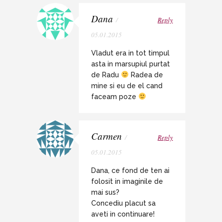
Dana
/
Reply
05.01.2015
Vladut era in tot timpul
asta in marsupiul purtat
de Radu
Radea de
mine si eu de el cand
faceam poze
Carmen
/
Reply
05.01.2015
Dana, ce fond de ten ai
folosit in imaginile de
mai sus?
Concediu placut sa
aveti in continuare!