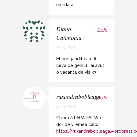
murdara.
Diana
Reply
Catanoaia
/
13.01.2015
M-am gandit ca o fi
ceva de genull… ai avut
o vacanta de vis <3
ruxandrabobleaga
Reply
/
05.01.2015
Chiar că PARADIS! Mi-e
dor de vremea caldă!
https://ruxandrabobleaga.wordpress.