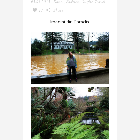
05.01.2015
,
Dana
,
Fashion
,
Outfits
,
Travel
17
Share
Imagini din Paradis.