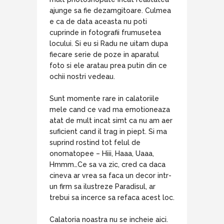
ajunge sa fie dezamgitoare. Culmea
e ca de data aceasta nu poti
cuprinde in fotografii frumusetea
locului. Si eu si Radu ne uitam dupa
fiecare serie de poze in aparatul
foto si ele aratau prea putin din ce
ochii nostri vedeau.
Sunt momente rare in calatoriile
mele cand ce vad ma emotioneaza
atat de mult incat simt ca nu am aer
suficient cand il trag in piept. Si ma
suprind rostind tot felul de
onomatopee – Hiii, Haaa, Uaaa,
Hmmm…Ce sa va zic, cred ca daca
cineva ar vrea sa faca un decor intr-
un firm sa ilustreze Paradisul, ar
trebui sa incerce sa refaca acest loc.
Calatoria noastra nu se incheie aici.