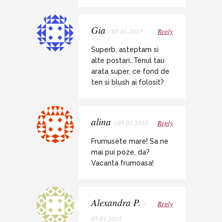
Gia
/ 05.01.2015
Reply
Superb, asteptam si
alte postari…Tenul tau
arata super, ce fond de
ten si blush ai folosit?
alina
/ 05.01.2015
Reply
Frumusete mare! Sa ne
mai pui poze, da?
Vacanta frumoasa!
Alexandra P.
/
Reply
05.01.2015