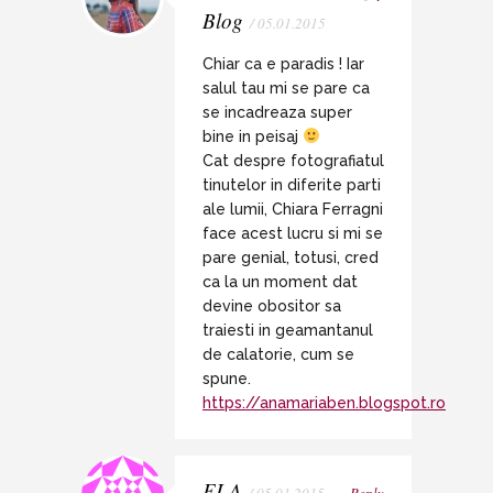
Blog
/ 05.01.2015
Chiar ca e paradis ! Iar
salul tau mi se pare ca
se incadreaza super
bine in peisaj
Cat despre fotografiatul
tinutelor in diferite parti
ale lumii, Chiara Ferragni
face acest lucru si mi se
pare genial, totusi, cred
ca la un moment dat
devine obositor sa
traiesti in geamantanul
de calatorie, cum se
spune.
https://anamariaben.blogspot.ro
ELA
/ 05.01.2015
Reply