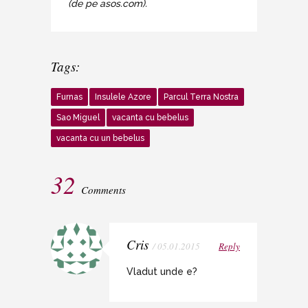
(de pe asos.com).
Tags:
Furnas
Insulele Azore
Parcul Terra Nostra
Sao Miguel
vacanta cu bebelus
vacanta cu un bebelus
32
Comments
Cris
/ 05.01.2015
Reply
Vladut unde e?