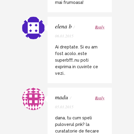
mai frumoasa!
elena b
/
Reply
06.01.2015
Ai dreptate. Si eu am
fost acolo..este
superb!!!!..nu poti
exprima in cuvinte ce
vezi..
madu
/
Reply
05.01.2015
dana, tu cum speli
puloverul pnk? la
curatatorie de fiecare