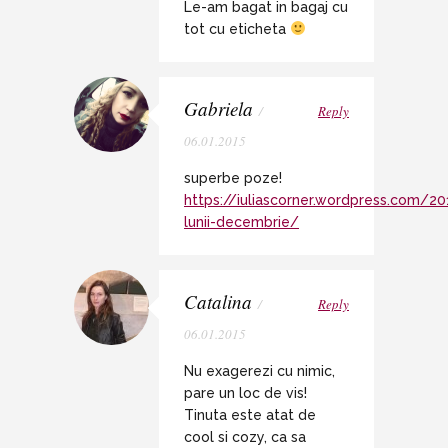
Le-am bagat in bagaj cu
tot cu eticheta
Gabriela
/
Reply
06.01.2015
superbe poze!
https://iuliascorner.wordpress.com/2
lunii-decembrie/
Catalina
/
Reply
06.01.2015
Nu exagerezi cu nimic,
pare un loc de vis!
Tinuta este atat de
cool si cozy, ca sa