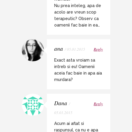
Nu prea inteleg, apa de
acolo are vreun scop
terapeutic? Observ ca
oamenii fac baie in ea…
ana
/ 05.01.2015
Reply
Exact asta vroiam sa
intreb si eu! Oamenii
aceia fac baie in apa aia
murdara?
Dana
/
Reply
05.01.2015
Acum ai aflat si
raspunsul, ca nu e apa