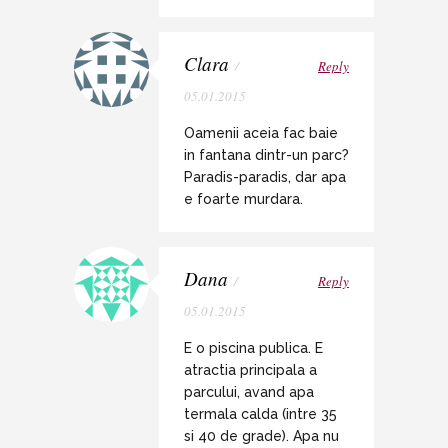
Clara
/
Reply
05.01.2015
Oamenii aceia fac baie
in fantana dintr-un parc?
Paradis-paradis, dar apa
e foarte murdara.
Dana
/
Reply
05.01.2015
E o piscina publica. E
atractia principala a
parcului, avand apa
termala calda (intre 35
si 40 de grade). Apa nu