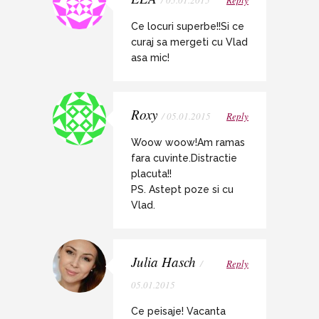
Ce locuri superbe!!Si ce
curaj sa mergeti cu Vlad
asa mic!
Roxy
/ 05.01.2015
Reply
Woow woow!Am ramas
fara cuvinte.Distractie
placuta!!
PS. Astept poze si cu
Vlad.
Julia Hasch
/
Reply
05.01.2015
Ce peisaje! Vacanta