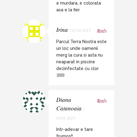
e murdara, e colorata
asa e la fier.
Irina
/ 07.01.2015
Reply
Parcul Terra Nostra este
un loc unde oamenii
merg la cura si asta nu
neaparat in piscine
dezinfectate cu clor
:))))))
Diana
Reply
Catanoaia
/
05.01.2015
Intr-adevar e tare
frumos!!