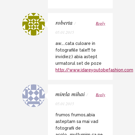
roberta
/
Reply
05.01.2015
aw…..cata culoare in
fotografiile tale!!! te
invidiez:) abia astept
urmatorul set de poze
http://www.idareyoutobefashion.com
mirela mihai
/
Reply
05.01.2015
frumos frumos,abia
asteptam sa mai vad
fotografii de
acolo….multumim ca ne