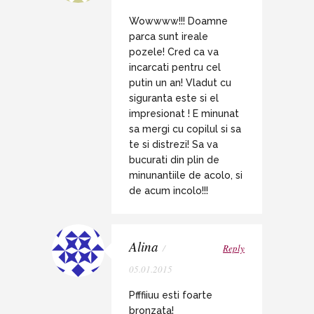
Wowwww!!! Doamne
parca sunt ireale
pozele! Cred ca va
incarcati pentru cel
putin un an! Vladut cu
siguranta este si el
impresionat ! E minunat
sa mergi cu copilul si sa
te si distrezi! Sa va
bucurati din plin de
minunantiile de acolo, si
de acum incolo!!!
Alina
/
Reply
05.01.2015
Pfffiiuu esti foarte
bronzata!