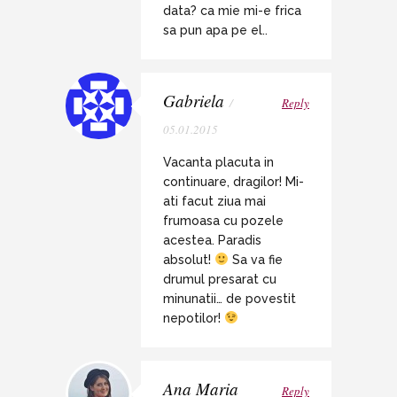
data? ca mie mi-e frica
sa pun apa pe el..
Gabriela
/
Reply
05.01.2015
Vacanta placuta in
continuare, dragilor! Mi-
ati facut ziua mai
frumoasa cu pozele
acestea. Paradis
absolut!
Sa va fie
drumul presarat cu
minunatii… de povestit
nepotilor!
Ana Maria
Reply