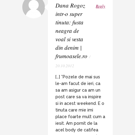
Dana Rogoz
Reply
intr-o super
tinuta: fusta
neagra de
voal si vesta
din denim |
frumoasele.ro
/
20.10.2012
[…] ”Pozele de mai sus
le-am facut de ieri, ca
sa am asigur ca am un
post care sa va inspire
si in acest weekend. E o
tinuta care mie imi
place foarte mult cum a
iesit. Am pornit de la
acel body de catifea