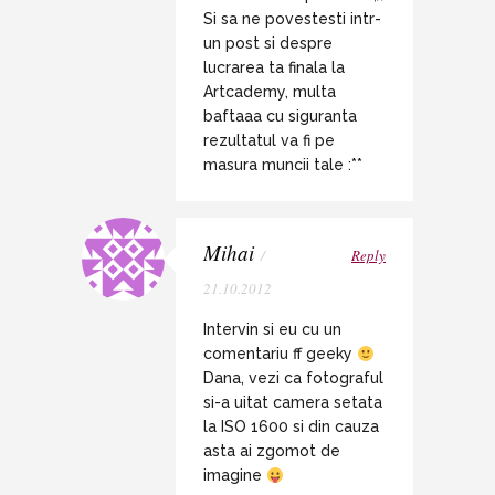
Si sa ne povestesti intr-
un post si despre
lucrarea ta finala la
Artcademy, multa
baftaaa cu siguranta
rezultatul va fi pe
masura muncii tale :**
Mihai
/
Reply
21.10.2012
Intervin si eu cu un
comentariu ff geeky
Dana, vezi ca fotograful
si-a uitat camera setata
la ISO 1600 si din cauza
asta ai zgomot de
imagine