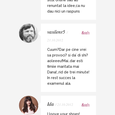
situl online sau au
renuntat la idee,ca nu
dau nici un raspuns
vasilenr5
/
Reply
21.10.2012
Cuum?Dar pe cine vrei
sa provoci? si da’ di shi?
aoleeeu!Mai..dar esti
fimiie maritata mai
Dana!…rid de trei minute!
In rest succes la
examenul ala.
Ida
/ 21.10.2012
Reply
I loove your shoes!