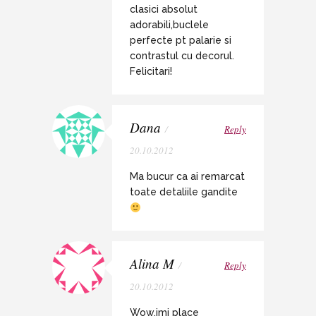
clasici absolut
adorabili,buclele
perfecte pt palarie si
contrastul cu decorul.
Felicitari!
Dana
/
Reply
20.10.2012
Ma bucur ca ai remarcat
toate detaliile gandite
Alina M
/
Reply
20.10.2012
Wow,imi place