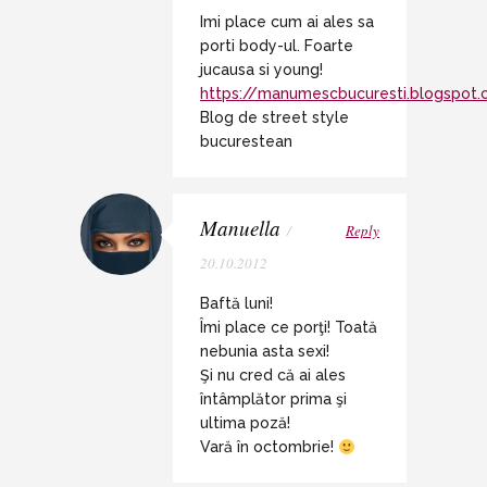
Imi place cum ai ales sa
porti body-ul. Foarte
jucausa si young!
https://manumescbucuresti.blogspot
Blog de street style
bucurestean
Manuella
/
Reply
20.10.2012
Baftă luni!
Îmi place ce porţi! Toată
nebunia asta sexi!
Şi nu cred că ai ales
întâmplător prima şi
ultima poză!
Vară în octombrie!