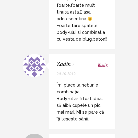
foarte,foarte mult
tinuta asta.E asa
adolescentina
Foarte tare spatele
body-ului si combinatia
cu vesta de blug,beton!!
Zadin
/
Reply
20.10.2012
Îmi place la nebunie
combinaţia.
Body-ul ar fi fost ideal
să aibă cupele un pic
mai mari. Mi se pare că
îţi teşeşte sânii.