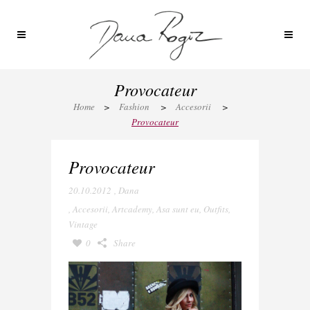
Provocateur
Home
>
Fashion
>
Accesorii
>
Provocateur
Provocateur
20.10.2012
,
Dana
,
Accesorii
,
Artcademy
,
Asa sunt eu
,
Outfits
,
Vintage
0
Share