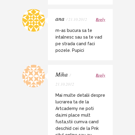
ana
/ 21.10.2012
Reply
m-as bucura sa te
intalnesc sau sa te vad
pe strada cand faci
pozele. Pupici
Miha
/
Reply
21.10.2012
Mai multe detalii despre
lucrarea ta de la
Artcademy ne poti
da,imi place mult
fusta,stii cumva cand
deschid cei de la Pnk