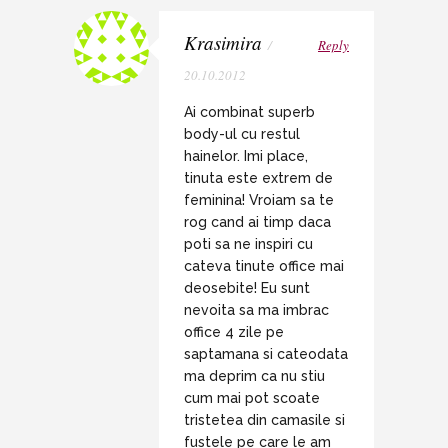
Krasimira
/
Reply
20.10.2012
Ai combinat superb
body-ul cu restul
hainelor. Imi place,
tinuta este extrem de
feminina! Vroiam sa te
rog cand ai timp daca
poti sa ne inspiri cu
cateva tinute office mai
deosebite! Eu sunt
nevoita sa ma imbrac
office 4 zile pe
saptamana si cateodata
ma deprim ca nu stiu
cum mai pot scoate
tristetea din camasile si
fustele pe care le am