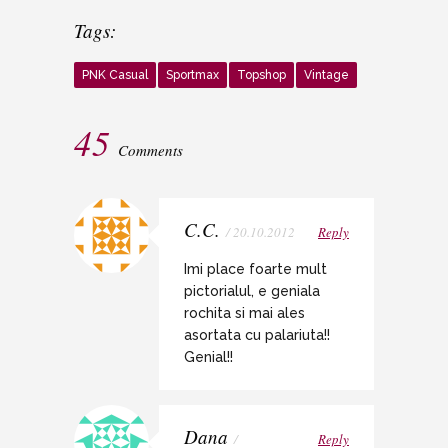
Tags:
PNK Casual
Sportmax
Topshop
Vintage
45
Comments
C.C.
/ 20.10.2012
Reply
Imi place foarte mult
pictorialul, e geniala
rochita si mai ales
asortata cu palariuta!!
Genial!!
Dana
/
Reply