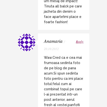
um mesaj de impact!
Tinuta all balck pe care
jacheta din denim o
face aparte!imi place e
foarte fashion!
Anamaria
/
Reply
20.10.2012
Waw.Cred ca e cea mai
frumoasa sedinta foto
de pe blog de pana
acum.Si spun sedinta
foto pentru ca imi place
totul:felul cum ai
combinat topul pe care
l-ai prezentat intr-un
post anterior, aerul
fresh al vestei,panfofii