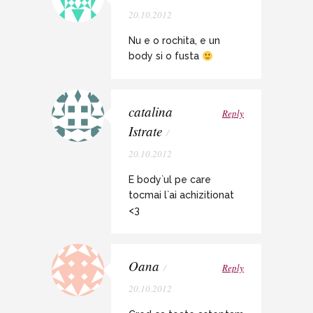
20.10.2012
Nu e o rochita, e un
body si o fusta
catalina
Reply
Istrate
/
20.10.2012
E body`ul pe care
tocmai l`ai achizitionat
<3
Oana
/
Reply
20.10.2012