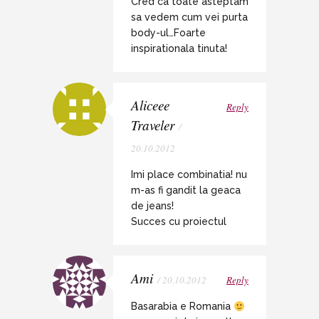
Cred ca toate asteptam
sa vedem cum vei purta
body-ul…Foarte
inspirationala tinuta!
Aliceee
Reply
Traveler
/
20.10.2012
Imi place combinatia! nu
m-as fi gandit la geaca
de jeans!
Succes cu proiectul
Ami
/ 20.10.2012
Reply
Basarabia e Romania