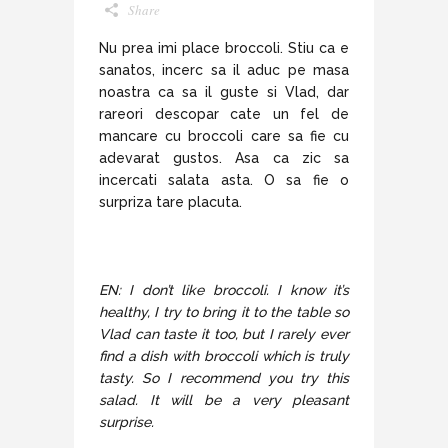
Share
Nu prea imi place broccoli. Stiu ca e
sanatos, incerc sa il aduc pe masa
noastra ca sa il guste si Vlad, dar
rareori descopar cate un fel de
mancare cu broccoli care sa fie cu
adevarat gustos. Asa ca zic sa
incercati salata asta. O sa fie o
surpriza tare placuta.
EN: I don’t like broccoli. I know it’s
healthy, I try to bring it to the table so
Vlad can taste it too, but I rarely ever
find a dish with broccoli which is truly
tasty. So I recommend you try this
salad. It will be a very pleasant
surprise.