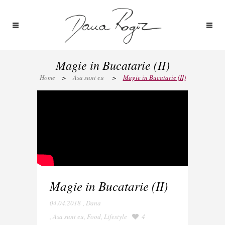
Magie in Bucatarie (II)
Home
>
Asa sunt eu
>
Magie in Bucatarie (II)
Magie in Bucatarie (II)
04.04.2018
,
Dana
,
Asa sunt eu
,
Food
,
Lifestyle
4