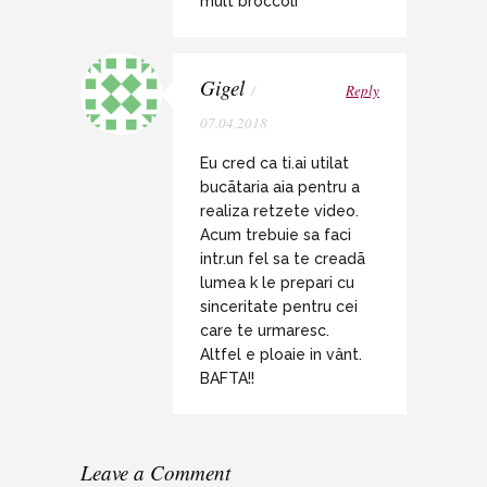
mult broccoli
Gigel
/
Reply
07.04.2018
Eu cred ca ti.ai utilat
bucãtaria aia pentru a
realiza retzete video.
Acum trebuie sa faci
intr.un fel sa te creadã
lumea k le prepari cu
sinceritate pentru cei
care te urmaresc.
Altfel e ploaie in vânt.
BAFTA!!
Leave a Comment