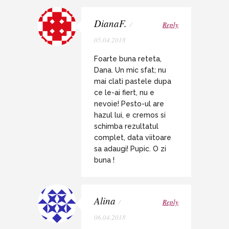
DianaF.
/
Reply
05.04.2018
Foarte buna reteta,
Dana. Un mic sfat; nu
mai clati pastele dupa
ce le-ai fiert, nu e
nevoie! Pesto-ul are
hazul lui, e cremos si
schimba rezultatul
complet, data viitoare
sa adaugi! Pupic. O zi
buna !
Alina
/
Reply
06.04.2018