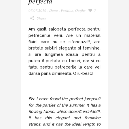
perfecta
07.07.2016
,
Dana
,
Fashion
,
Outfits
5
Share
Am gasit salopeta perfecta pentru
petrecerile verii. Are un material
fluid, care nu se sifoneaza!!!, are
bretele subtiri elegante si feminine,
si are lungimea ideala pentru a
putea fi purtata cu tocuri, dar si cu
flats, pentru petrecerile la care vei
dansa pana dimineata. O iu-besc!
EN: I have found the perfect jumpsuit
for the parties of the summer. It has a
flowing fabric, which doesn’t wrinkle!!!,
it has thin elegant and feminine
straps, and it has the ideal length to