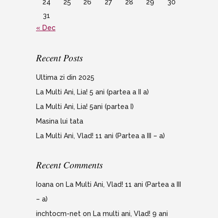
24
25
26
27
28
29
30
31
« Dec
Recent Posts
Ultima zi din 2025
La Multi Ani, Lia! 5 ani (partea a II a)
La Multi Ani, Lia! 5ani (partea I)
Masina lui tata
La Multi Ani, Vlad! 11 ani (Partea a III – a)
Recent Comments
Ioana
on
La Multi Ani, Vlad! 11 ani (Partea a III
– a)
inchtocm-net
on
La multi ani, Vlad! 9 ani