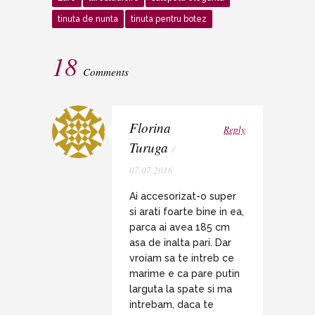
tinuta de nunta
tinuta pentru botez
18
Comments
Florina
Reply
Turuga
/
07.07.2016
Ai accesorizat-o super
si arati foarte bine in ea,
parca ai avea 185 cm
asa de inalta pari. Dar
vroiam sa te intreb ce
marime e ca pare putin
larguta la spate si ma
intrebam, daca te