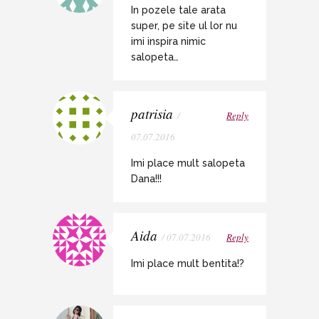
In pozele tale arata
super, pe site ul lor nu
imi inspira nimic
salopeta…
patrisia
/
Reply
07.07.2016
Imi place mult salopeta
Dana!!!
Aida
/ 07.07.2016
Reply
Imi place mult bentita!?