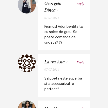
Georgeta
Reply
Dinca
/
07.07.2016
Frumos! Ador bentita ta
cu spice de grau. Se
poate comanda de
undeva? ??
Laura Ana
/
Reply
07.07.2016
Salopeta este superba
si ai accesorizat-o
perfect!!!