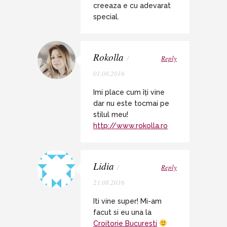
creeaza e cu adevarat
special.
Rokolla
/
Reply
01.08.2016
Imi place cum îți vine
dar nu este tocmai pe
stilul meu!
http://www.rokolla.ro
Lidia
/
Reply
21.08.2016
Iti vine super! Mi-am
facut si eu una la
Croitorie Bucuresti