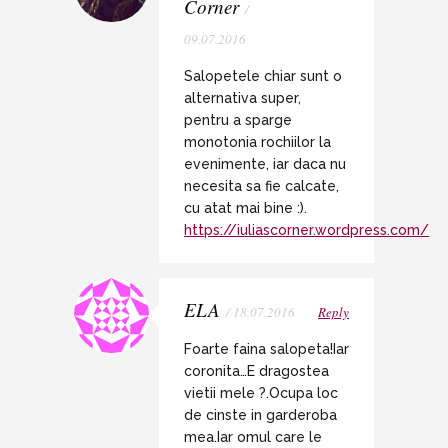
Corner
/
09.07.2016
Salopetele chiar sunt o
alternativa super,
pentru a sparge
monotonia rochiilor la
evenimente, iar daca nu
necesita sa fie calcate,
cu atat mai bine :).
https://iuliascorner.wordpress.com/
ELA
/ 18.07.2016
Reply
Foarte faina salopeta!Iar
coronita…E dragostea
vietii mele ?.Ocupa loc
de cinste in garderoba
mea.Iar omul care le