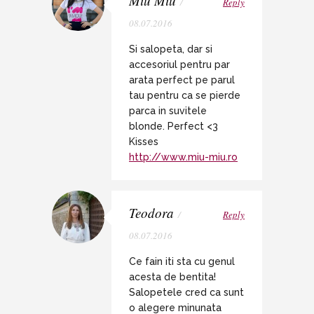
Miu Miu
/
Reply
08.07.2016
Si salopeta, dar si
accesoriul pentru par
arata perfect pe parul
tau pentru ca se pierde
parca in suvitele
blonde. Perfect <3
Kisses
http://www.miu-miu.ro
Teodora
/
Reply
08.07.2016
Ce fain iti sta cu genul
acesta de bentita!
Salopetele cred ca sunt
o alegere minunata