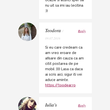
ocazie si atunci sper sa
nu uit sa imi iau lecitina
:))
Teodora
/
Reply
09.07.2016
Si eu care credeam ca
am vreo eroare de
afisare din cauza ca am
citit postarea de pe
mobil :)))) Lasa ca daca
ai scris aici, sigur iti vei
aduce aminte.
https://toodear.ro
Iulia's
Reply