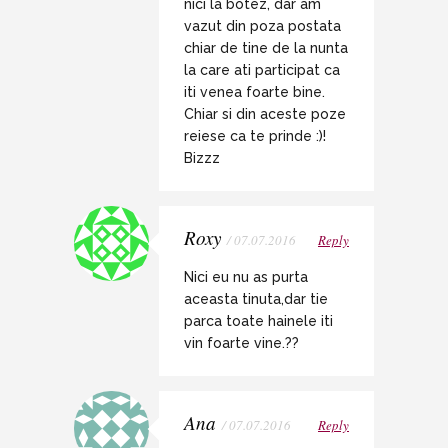
nici la botez, dar am
vazut din poza postata
chiar de tine de la nunta
la care ati participat ca
iti venea foarte bine.
Chiar si din aceste poze
reiese ca te prinde :)!
Bizzz
Roxy
/ 07.07.2016
Reply
Nici eu nu as purta
aceasta tinuta,dar tie
parca toate hainele iti
vin foarte vine.??
Ana
/ 07.07.2016
Reply