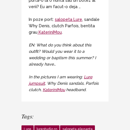
purta-o la o nunta sau un botez al
verii? Eu am facut-o deja …
In poze port:
salopeta Lure
, sandale
Why Denis, clutch Parfois, bentita
grau
KateriniMou
.
EN: What do you think about this
outfit? Would you wear it to a
wedding or baptism this summer? I
already have…
In the pictures I am wearing:
Lure
jumpsuit
, Why Denis sandals, Parfois
clutch,
KateriniMou
headband.
Tags:
Lure
lurestudio.ro
salopeta eleganta