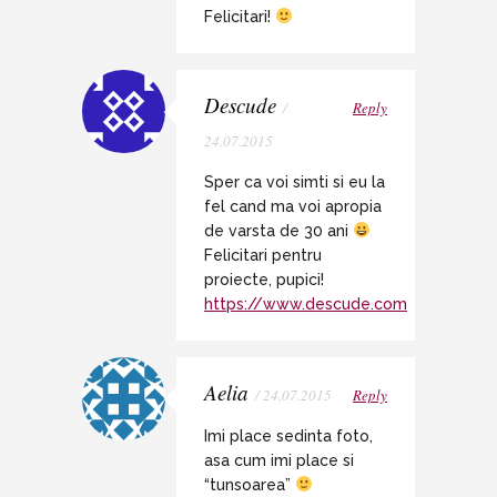
Felicitari!
Descude
/
Reply
24.07.2015
Sper ca voi simti si eu la
fel cand ma voi apropia
de varsta de 30 ani
Felicitari pentru
proiecte, pupici!
https://www.descude.com
Aelia
/ 24.07.2015
Reply
Imi place sedinta foto,
asa cum imi place si
“tunsoarea”