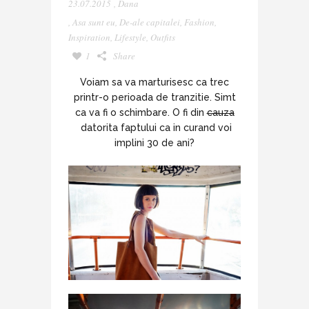
23.07.2015
,
Dana
,
Asa sunt eu
,
De-ale capitalei
,
Fashion
,
Inspiration
,
Lifestyle
,
Outfits
1
Share
Voiam sa va marturisesc ca trec
printr-o perioada de tranzitie. Simt
ca va fi o schimbare. O fi din
cauza
datorita faptului ca in curand voi
implini 30 de ani?