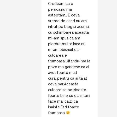
Credeam ca e
peruca,nu ma
asteptam.. E ceva
vreme de cand nu am
intrat pe blog si acuma
cu schimbarea aceasta
mi-am spus ca am
pierdut multe.Inca nu
m-am obisnuit,dar
culoarea e
frumoasa.Uitandu-ma la
poze ma gandesc ca ai
avut foarte mult
curaj,pentru ca ai taiat
ceva par.Aceasta
culoare se potriveste
foarte bine cu ochii tai,ii
face mai calzi ca
inainte.Esti foarte
frumoasa