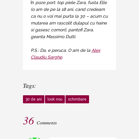
In
poze port: top piele Zara, fusta Elle
(o am de pe la 18 ani, cand credeam
ca nu o voi mai purta la 30 – acum cu
mutarea am rascolit dulapul cu haine
si gasesc comori), pantofi Zara,
geanta Massimo Dutti.
P.S.: Da, e peruca. O am de la
Alex
Claudiu Sarghe
.
Tags:
30 de ani
look nou
schimbare
36
Comments