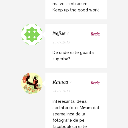
ma voi simti acum.
Keep up the good work!
Nefise
/
Reply
23.07.2015
De unde este geanta
superba?
Raluca
/
Reply
24.07.2015
Interesanta ideea
sedintei foto. Mi=am dat
seama inca de la
fotografie de pe
facebook ca este