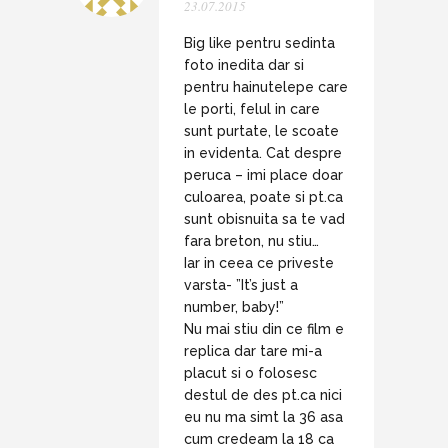
23.07.2015
Big like pentru sedinta
foto inedita dar si
pentru hainutelepe care
le porti, felul in care
sunt purtate, le scoate
in evidenta. Cat despre
peruca – imi place doar
culoarea, poate si pt.ca
sunt obisnuita sa te vad
fara breton, nu stiu…
Iar in ceea ce priveste
varsta- ”It’s just a
number, baby!”
Nu mai stiu din ce film e
replica dar tare mi-a
placut si o folosesc
destul de des pt.ca nici
eu nu ma simt la 36 asa
cum credeam la 18 ca