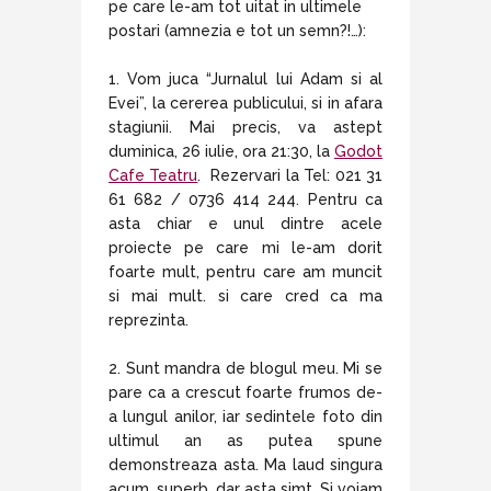
pe care le-am tot uitat in ultimele
postari (amnezia e tot un semn?!…):
1. Vom juca “Jurnalul lui Adam si al
Evei”, la cererea publicului, si in afara
stagiunii. Mai precis, va astept
duminica, 26 iulie, ora 21:30, la
Godot
Cafe Teatru
. Rezervari la Tel: 021 31
61 682 / 0736 414 244. Pentru ca
asta chiar e unul dintre acele
proiecte pe care mi le-am dorit
foarte mult, pentru care am muncit
si mai mult. si care cred ca ma
reprezinta.
2. Sunt mandra de blogul meu. Mi se
pare ca a crescut foarte frumos de-
a lungul anilor, iar sedintele foto din
ultimul an as putea spune
demonstreaza asta. Ma laud singura
acum, superb, dar asta simt. Si voiam