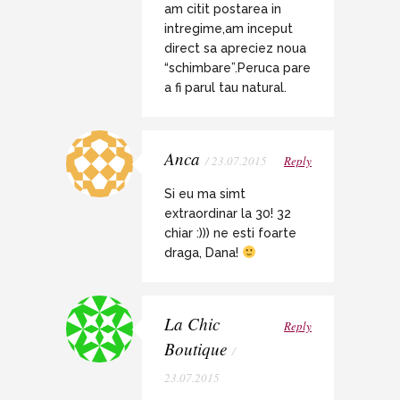
am citit postarea in
intregime,am inceput
direct sa apreciez noua
“schimbare”.Peruca pare
a fi parul tau natural.
Anca
/ 23.07.2015
Reply
Si eu ma simt
extraordinar la 30! 32
chiar :))) ne esti foarte
draga, Dana!
La Chic
Reply
Boutique
/
23.07.2015