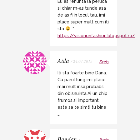
Eu as renunta la peruca
si chiar m-as tunde asa
de as fi in locul tau, imi
place super mult cum iti
sta
:*
https://visiononfashion.blogspot.ro/
Aida
/ 24.07.2015
Reply
Iti sta foarte bine Dana.
Cu parul lung imi place
mai mult insa,probabil
din obisnuinta.Ai un chip
frumos,si important
este sa te simti tu bine
…
Bogdan
/
Reply