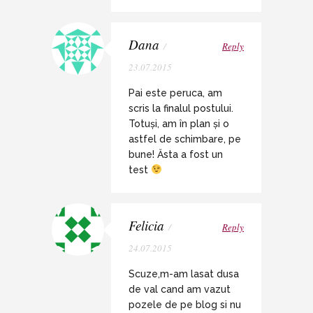
Dana
/
Reply
23.07.2015
Pai este peruca, am
scris la finalul postului.
Totuși, am în plan și o
astfel de schimbare, pe
bune! Ăsta a fost un
test
Felicia
/
Reply
24.07.2015
Scuze,m-am lasat dusa
de val cand am vazut
pozele de pe blog si nu