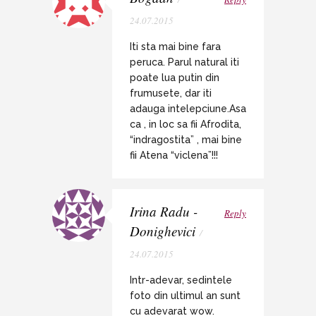
24.07.2015
Iti sta mai bine fara
peruca. Parul natural iti
poate lua putin din
frumusete, dar iti
adauga intelepciune.Asa
ca , in loc sa fii Afrodita,
“indragostita” , mai bine
fii Atena “viclena”!!!
Irina Radu -
Reply
Donighevici
/
24.07.2015
Intr-adevar, sedintele
foto din ultimul an sunt
cu adevarat wow.