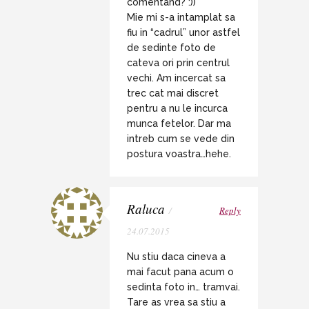
comentand? :))
Mie mi s-a intamplat sa
fiu in “cadrul” unor astfel
de sedinte foto de
cateva ori prin centrul
vechi. Am incercat sa
trec cat mai discret
pentru a nu le incurca
munca fetelor. Dar ma
intreb cum se vede din
postura voastra…hehe.
Raluca
/
Reply
24.07.2015
Nu stiu daca cineva a
mai facut pana acum o
sedinta foto in… tramvai.
Tare as vrea sa stiu a