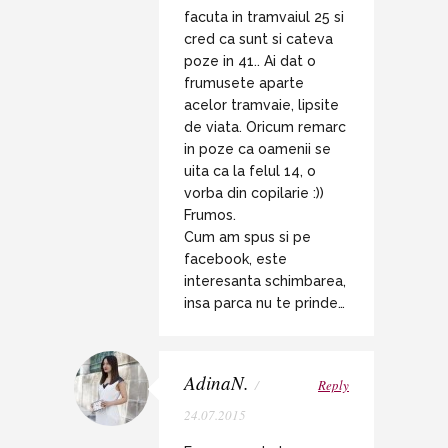
facuta in tramvaiul 25 si
cred ca sunt si cateva
poze in 41.. Ai dat o
frumusete aparte
acelor tramvaie, lipsite
de viata. Oricum remarc
in poze ca oamenii se
uita ca la felul 14, o
vorba din copilarie :))
Frumos.
Cum am spus si pe
facebook, este
interesanta schimbarea,
insa parca nu te prinde…
AdinaN.
/
Reply
24.07.2015