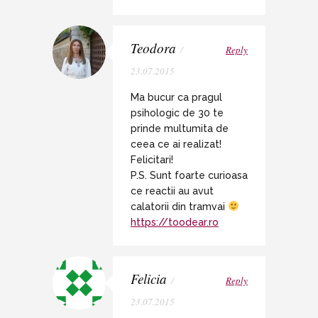
Teodora
/
Reply
23.07.2015
Ma bucur ca pragul
psihologic de 30 te
prinde multumita de
ceea ce ai realizat!
Felicitari!
P.S. Sunt foarte curioasa
ce reactii au avut
calatorii din tramvai
https://toodear.ro
Felicia
/
Reply
23.07.2015