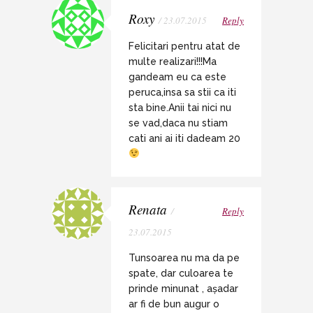
Roxy
/ 23.07.2015
Reply
Felicitari pentru atat de
multe realizari!!!Ma
gandeam eu ca este
peruca,insa sa stii ca iti
sta bine.Anii tai nici nu
se vad,daca nu stiam
cati ani ai iti dadeam 20
Renata
/
Reply
23.07.2015
Tunsoarea nu ma da pe
spate, dar culoarea te
prinde minunat , așadar
ar fi de bun augur o