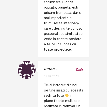
schimbare. Blonda,
roșcata, bruneta, esti
oricum frumoasa, dar si
mai importantă e
frumusețea interioară,
care , deși nu te cunosc
personal , se simte si se
vede in fiecare postare
a ta. Mult succes cu
toate proiectele.
Ioana
/
Reply
23.07.2015
Te-ai intrecut din nou
pe tine insati cu aceasta
sedinta foto
Imi
place foarte mult ca e
realizata in tramvai, un