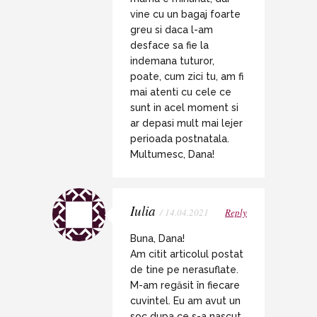
vine cu un bagaj foarte
greu si daca l-am
desface sa fie la
indemana tuturor,
poate, cum zici tu, am fi
mai atenti cu cele ce
sunt in acel moment si
ar depasi mult mai lejer
perioada postnatala.
Multumesc, Dana!
Iulia
/ 14.04.2021
Reply
Buna, Dana!
Am citit articolul postat
de tine pe nerasuflate.
M-am regăsit în fiecare
cuvintel. Eu am avut un
soc dupa ce s-a nascut