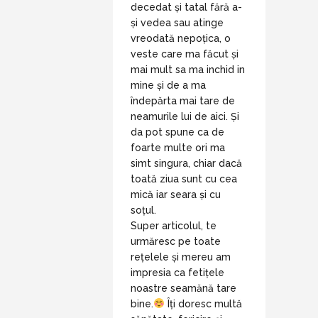
decedat și tatal fără a-
și vedea sau atinge
vreodată nepoțica, o
veste care ma făcut și
mai mult sa ma inchid in
mine și de a ma
îndepărta mai tare de
neamurile lui de aici. Și
da pot spune ca de
foarte multe ori ma
simt singura, chiar dacă
toată ziua sunt cu cea
mică iar seara și cu
soțul.
Super articolul, te
urmăresc pe toate
rețelele și mereu am
impresia ca fetițele
noastre seamănă tare
bine.
Îți doresc multă