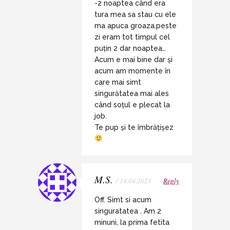
-2 noaptea când era
tura mea sa stau cu ele
ma apuca groaza.peste
zi eram tot timpul cel
puțin 2 dar noaptea…
Acum e mai bine dar și
acum am momente în
care mai simt
singurătatea mai ales
când soțul e plecat la
job.
Te pup și te îmbrățișez
M.S.
/ 14.04.2021
Reply
Off. Simt si acum
singuratatea . Am 2
minuni, la prima fetita