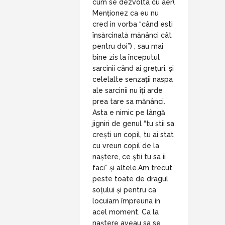
cum se dezvolta cu aer(
Menționez ca eu nu
cred in vorba “când esti
însărcinată mănânci cât
pentru doi”) , sau mai
bine zis la începutul
sarcinii când ai grețuri, și
celelalte senzații naspa
ale sarcinii nu îți arde
prea tare sa mănânci.
Asta e nimic pe lângă
jigniri de genul “tu știi sa
crești un copil, tu ai stat
cu vreun copil de la
naștere, ce știi tu sa ii
faci” și altele.Am trecut
peste toate de dragul
soțului și pentru ca
locuiam împreuna in
acel moment. Ca la
naștere aveau sa se