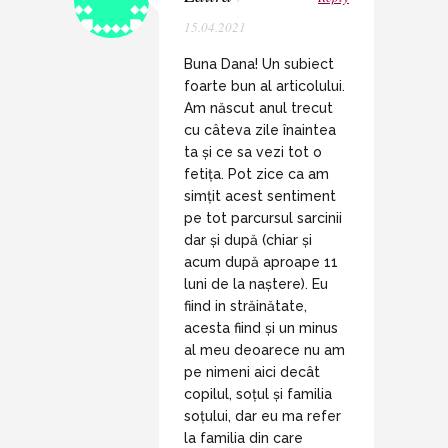
15.04.2021
Buna Dana! Un subiect
foarte bun al articolului.
Am născut anul trecut
cu câteva zile înaintea
ta și ce sa vezi tot o
fetița. Pot zice ca am
simțit acest sentiment
pe tot parcursul sarcinii
dar și după (chiar și
acum după aproape 11
luni de la naștere). Eu
fiind in străinătate,
acesta fiind și un minus
al meu deoarece nu am
pe nimeni aici decât
copilul, soțul și familia
soțului, dar eu ma refer
la familia din care