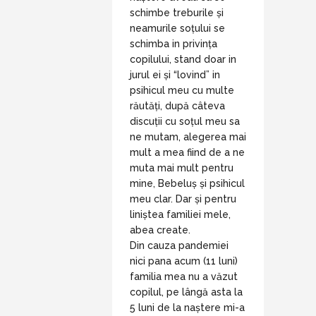
schimbe treburile și
neamurile soțului se
schimba in privința
copilului, stand doar in
jurul ei și “lovind” in
psihicul meu cu multe
răutăți, după câteva
discuții cu soțul meu sa
ne mutam, alegerea mai
mult a mea fiind de a ne
muta mai mult pentru
mine, Bebeluș și psihicul
meu clar. Dar și pentru
liniștea familiei mele,
abea create.
Din cauza pandemiei
nici pana acum (11 luni)
familia mea nu a văzut
copilul, pe lângă asta la
5 luni de la naștere mi-a