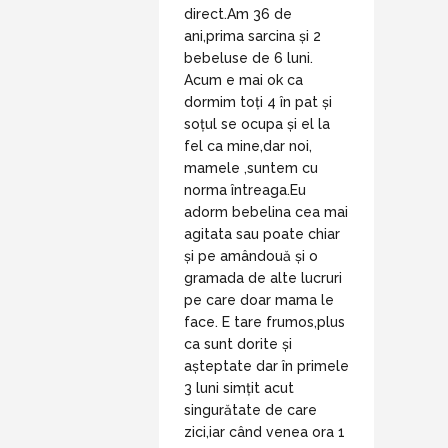
direct.Am 36 de
ani,prima sarcina și 2
bebeluse de 6 luni.
Acum e mai ok ca
dormim toți 4 în pat și
soțul se ocupa și el la
fel ca mine,dar noi,
mamele ,suntem cu
norma întreaga.Eu
adorm bebelina cea mai
agitata sau poate chiar
și pe amândouă și o
gramada de alte lucruri
pe care doar mama le
face. E tare frumos,plus
ca sunt dorite și
așteptate dar în primele
3 luni simțit acut
singurătate de care
zici,iar când venea ora 1