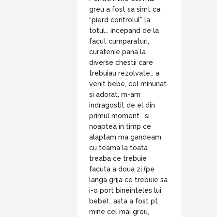
greu a fost sa simt ca
“pierd controlul” la
totul… incepand de la
facut cumparaturi,
curatenie pana la
diverse chestii care
trebuiau rezolvate… a
venit bebe, cel minunat
si adorat, m-am
indragostit de el din
primul moment… si
noaptea in timp ce
alaptam ma gandeam
cu teama la toata
treaba ce trebuie
facuta a doua zi (pe
langa grija ce trebuie sa
i-o port bineinteles lui
bebe).. asta a fost pt
mine cel mai greu,