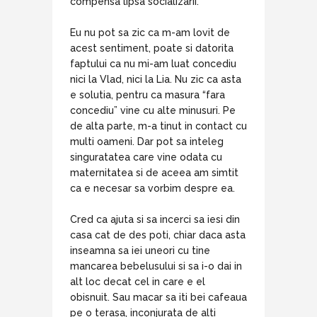
compensa lipsa socializarii.
Eu nu pot sa zic ca m-am lovit de
acest sentiment, poate si datorita
faptului ca nu mi-am luat concediu
nici la Vlad, nici la Lia. Nu zic ca asta
e solutia, pentru ca masura “fara
concediu” vine cu alte minusuri. Pe
de alta parte, m-a tinut in contact cu
multi oameni. Dar pot sa inteleg
singuratatea care vine odata cu
maternitatea si de aceea am simtit
ca e necesar sa vorbim despre ea.
Cred ca ajuta si sa incerci sa iesi din
casa cat de des poti, chiar daca asta
inseamna sa iei uneori cu tine
mancarea bebelusului si sa i-o dai in
alt loc decat cel in care e el
obisnuit. Sau macar sa iti bei cafeaua
pe o terasa, inconjurata de alti