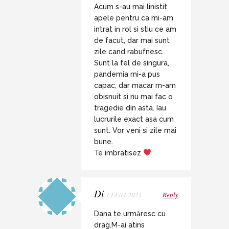
Acum s-au mai linistit
apele pentru ca mi-am
intrat in rol si stiu ce am
de facut, dar mai sunt
zile cand rabufnesc.
Sunt la fel de singura,
pandemia mi-a pus
capac, dar macar m-am
obisnuit si nu mai fac o
tragedie din asta. Iau
lucrurile exact asa cum
sunt. Vor veni si zile mai
bune.
Te imbratisez
Di
/ 14.04.2021
Reply
Dana te urmăresc cu
drag.M-ai atins