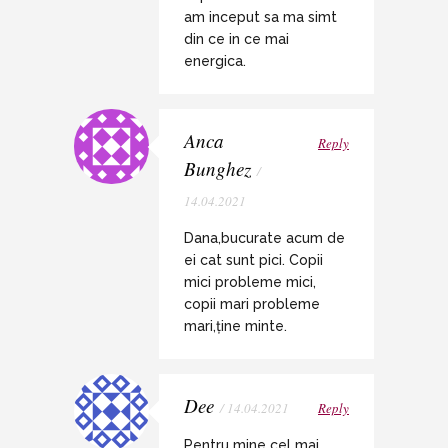
am inceput sa ma simt
din ce in ce mai
energica.
Anca
Reply
Bunghez
/
14.04.2021
Dana,bucurate acum de
ei cat sunt pici. Copii
mici probleme mici,
copii mari probleme
mari,ține minte.
Dee
/ 14.04.2021
Reply
Pentru mine cel mai