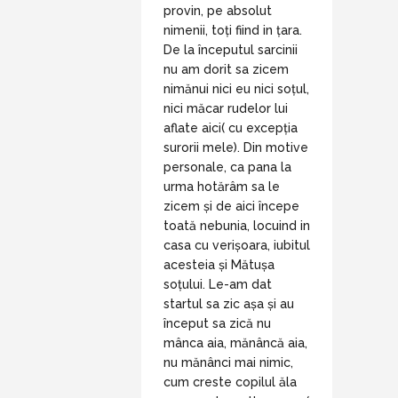
provin, pe absolut
nimenii, toți fiind in țara.
De la începutul sarcinii
nu am dorit sa zicem
nimănui nici eu nici soțul,
nici măcar rudelor lui
aflate aici( cu excepția
surorii mele). Din motive
personale, ca pana la
urma hotărâm sa le
zicem și de aici începe
toată nebunia, locuind in
casa cu verișoara, iubitul
acesteia și Mătușa
soțului. Le-am dat
startul sa zic așa și au
început sa zică nu
mânca aia, mănâncă aia,
nu mănânci mai nimic,
cum creste copilul ăla