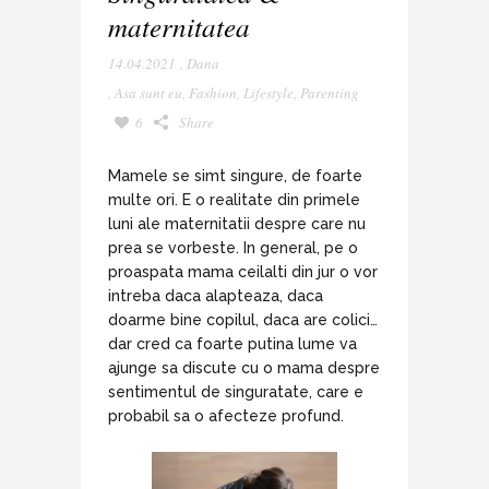
maternitatea
14.04.2021
,
Dana
,
Asa sunt eu
,
Fashion
,
Lifestyle
,
Parenting
6
Share
Mamele se simt singure, de foarte
multe ori. E o realitate din primele
luni ale maternitatii despre care nu
prea se vorbeste. In general, pe o
proaspata mama ceilalti din jur o vor
intreba daca alapteaza, daca
doarme bine copilul, daca are colici…
dar cred ca foarte putina lume va
ajunge sa discute cu o mama despre
sentimentul de singuratate, care e
probabil sa o afecteze profund.