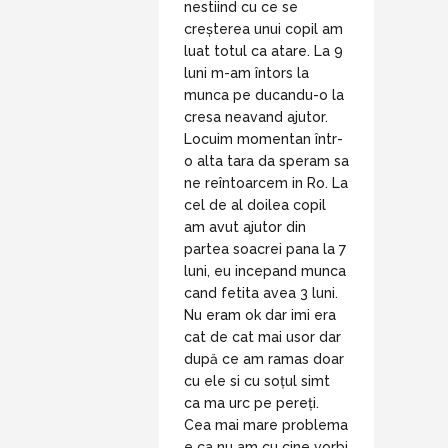
nestiind cu ce se
creșterea unui copil am
luat totul ca atare. La 9
luni m-am întors la
munca pe ducandu-o la
cresa neavand ajutor.
Locuim momentan într-
o alta tara da speram sa
ne reîntoarcem in Ro. La
cel de al doilea copil
am avut ajutor din
partea soacrei pana la 7
luni, eu incepand munca
cand fetita avea 3 luni.
Nu eram ok dar imi era
cat de cat mai usor dar
după ce am ramas doar
cu ele si cu soțul simt
ca ma urc pe pereți.
Cea mai mare problema
e ca nu am cu cine vorbi