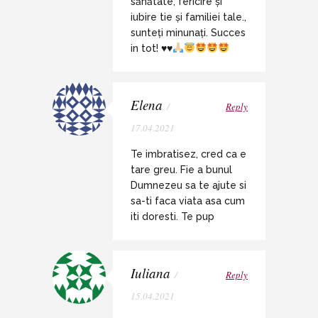
sănătate, fericire și
iubire tie și familiei tale.,
sunteți minunați. Succes
in tot!
♥️
♥️
Elena
/
Reply
17.04.2021
Te imbratisez, cred ca e
tare greu. Fie a bunul
Dumnezeu sa te ajute si
sa-ti faca viata asa cum
iti doresti. Te pup
Iuliana
/
Reply
15.04.2021