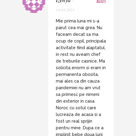
/
Reply
14.04.2021
Mie prima luna mi s-a
parut cea mai grea. Nu
faceam decat sa ma
ocup de copil, principala
activitate fiind alaptatul,
in rest nu aveam chef
de treburile casnice, Ma
solicita enorm si eram in
permanenta obosita,
mai ales ca din cauza
pandemiei nu am vrut
sa primesc pe nimeni
din exterior in casa.
Noroc cu sotul care
lucreaza de acasa si a
fost un real sprijin
pentru mine. Dupa ce a
implinit bebe doua luni