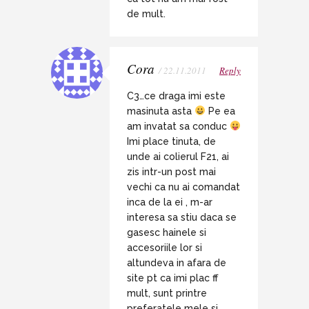
de mult.
Cora
/ 22.11.2011
Reply
C3…ce draga imi este
masinuta asta
Pe ea
am invatat sa conduc
Imi place tinuta, de
unde ai colierul F21, ai
zis intr-un post mai
vechi ca nu ai comandat
inca de la ei , m-ar
interesa sa stiu daca se
gasesc hainele si
accesoriile lor si
altundeva in afara de
site pt ca imi plac ff
mult, sunt printre
preferatele mele si