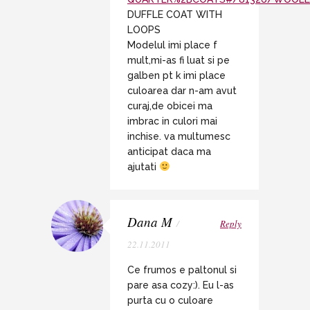
DUFFLE COAT WITH
LOOPS
Modelul imi place f
mult,mi-as fi luat si pe
galben pt k imi place
culoarea dar n-am avut
curaj,de obicei ma
imbrac in culori mai
inchise. va multumesc
anticipat daca ma
ajutati
Dana M
/
Reply
22.11.2011
Ce frumos e paltonul si
pare asa cozy:). Eu l-as
purta cu o culoare