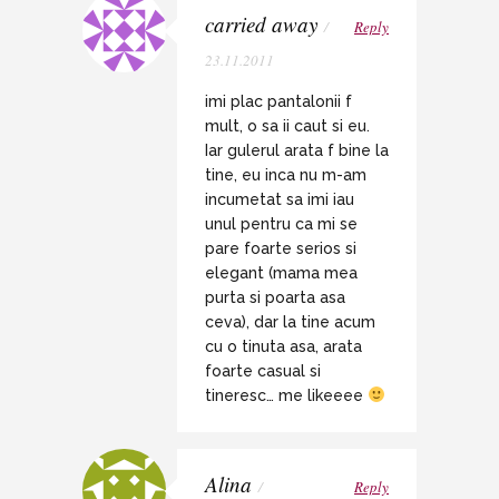
carried away
/
Reply
23.11.2011
imi plac pantalonii f
mult, o sa ii caut si eu.
Iar gulerul arata f bine la
tine, eu inca nu m-am
incumetat sa imi iau
unul pentru ca mi se
pare foarte serios si
elegant (mama mea
purta si poarta asa
ceva), dar la tine acum
cu o tinuta asa, arata
foarte casual si
tineresc… me likeeee
Alina
/
Reply