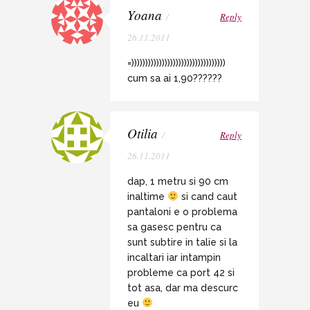
Yoana
/
Reply
26.11.2011
=))))))))))))))))))))))))))))))))))
cum sa ai 1,90??????
Otilia
/
Reply
26.11.2011
dap, 1 metru si 90 cm
inaltime
si cand caut
pantaloni e o problema
sa gasesc pentru ca
sunt subtire in talie si la
incaltari iar intampin
probleme ca port 42 si
tot asa, dar ma descurc
eu