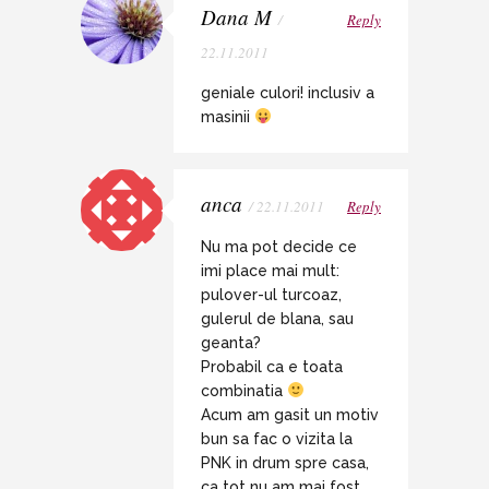
Dana M
/
Reply
22.11.2011
geniale culori! inclusiv a
masinii
anca
/ 22.11.2011
Reply
Nu ma pot decide ce
imi place mai mult:
pulover-ul turcoaz,
gulerul de blana, sau
geanta?
Probabil ca e toata
combinatia
Acum am gasit un motiv
bun sa fac o vizita la
PNK in drum spre casa,
ca tot nu am mai fost