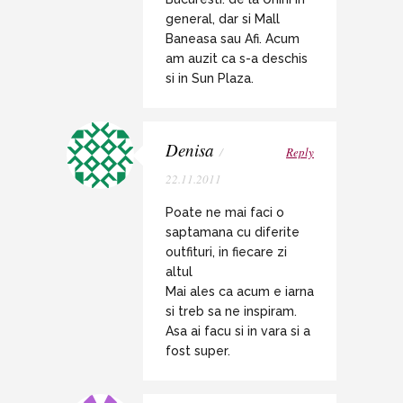
general, dar si Mall
Baneasa sau Afi. Acum
am auzit ca s-a deschis
si in Sun Plaza.
Denisa
/
Reply
22.11.2011
Poate ne mai faci o
saptamana cu diferite
outfituri, in fiecare zi
altul
Mai ales ca acum e iarna
si treb sa ne inspiram.
Asa ai facu si in vara si a
fost super.