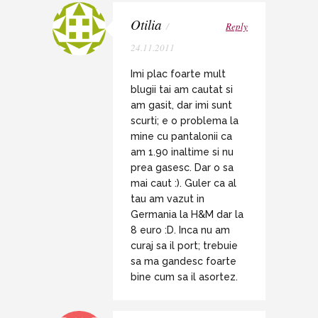
Otilia
/
Reply
24.11.2011
Imi plac foarte mult
blugii tai am cautat si
am gasit, dar imi sunt
scurti; e o problema la
mine cu pantalonii ca
am 1.90 inaltime si nu
prea gasesc. Dar o sa
mai caut :). Guler ca al
tau am vazut in
Germania la H&M dar la
8 euro :D. Inca nu am
curaj sa il port; trebuie
sa ma gandesc foarte
bine cum sa il asortez.