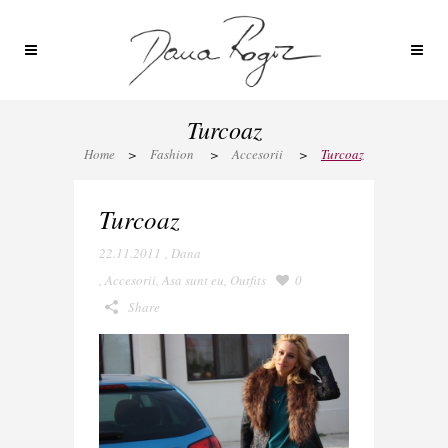
Turcoaz
Home
>
Fashion
>
Accesorii
>
Turcoaz
Turcoaz
22.11.2011
,
Dana
,
Accesorii
,
Asa sunt eu
,
Outfits
0
Share