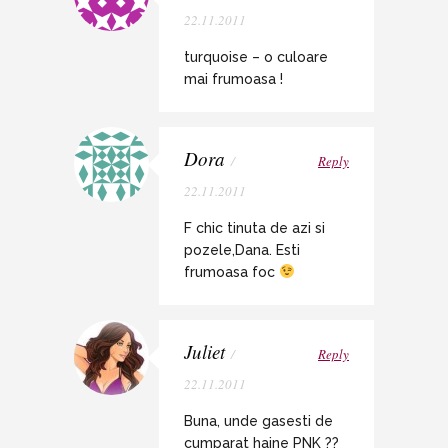
22.11.2011
turquoise – o culoare
mai frumoasa !
Dora
/
Reply
22.11.2011
F chic tinuta de azi si
pozele,Dana. Esti
frumoasa foc
Juliet
/
Reply
22.11.2011
Buna, unde gasesti de
cumparat haine PNK ??