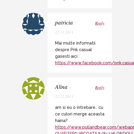
patricia
/
Reply
22.11.2011
Mai multe informatii
despre Pnk casual
gasesti aici :
https://www.facebook.com/pnk.casua
Alina
/
Reply
22.11.2011
am si eu o intrebare.. cu
ce culori merge aceasta
haina?
https://www.pullandbear.com/webap
QUARTER%2BCOATS#/81326/WOOLL