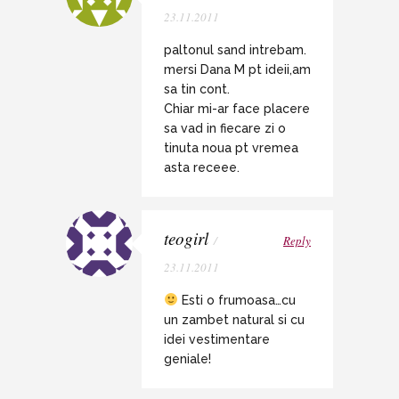
23.11.2011
paltonul sand intrebam.
mersi Dana M pt ideii,am
sa tin cont.
Chiar mi-ar face placere
sa vad in fiecare zi o
tinuta noua pt vremea
asta receee.
teogirl
/
Reply
23.11.2011
Esti o frumoasa…cu
un zambet natural si cu
idei vestimentare
geniale!