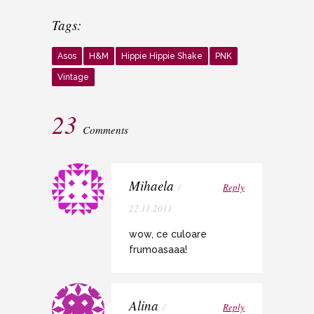
Tags:
Asos
H&M
Hippie Hippie Shake
PNK
Vintage
23
Comments
Mihaela
/
Reply
22.11.2011
wow, ce culoare
frumoasaaa!
Alina
/
Reply