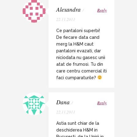
Alexandra
/
Reply
22.11.2011
Ce pantaloni superbi!
De fiecare data cand
merg la H&M caut
pantaloni evazati, dar
niciodata nu gasesc unii
atat de frumosi. Tu din
care centru comercial iti
faci cumparaturile?
Dana
/
Reply
22.11.2011
Astia sunt chiar de la
deschiderea H&M in
Bucuresti. de la Unirii in