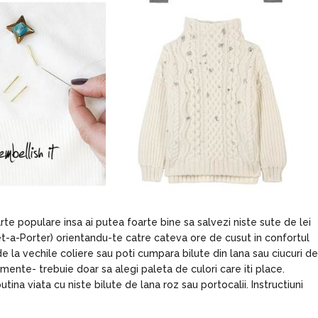
te populare insa ai putea foarte bine sa salvezi niste sute de lei
Net-a-Porter) orientandu-te catre cateva ore de cusut in confortul
de la vechile coliere sau poti cumpara bilute din lana sau ciucuri de
timente- trebuie doar sa alegi paleta de culori care iti place.
tina viata cu niste bilute de lana roz sau portocalii. Instructiuni