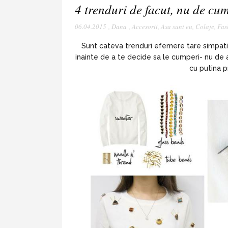
4 trenduri de facut, nu de cu
06.04.2015
,
Dana
,
Accesorii
,
Asa sunt eu
,
Colaje
,
Fas
Sunt cateva trenduri efemere tare simpati
inainte de a te decide sa le cumperi- nu de 
cu putina p