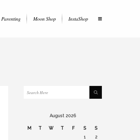
Parenting
Moon Shop
InstaShop
August 2026
M
T
W
T
F
S
S
1
2