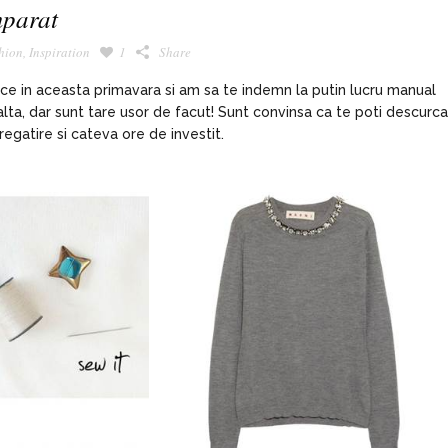
mparat
hion
,
Inspiration
1
Share
ce in aceasta primavara si am sa te indemn la putin lucru manual
alta, dar sunt tare usor de facut! Sunt convinsa ca te poti descurca
regatire si cateva ore de investit.