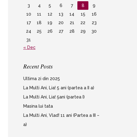
3
4
5
6
7
8
9
10
11
12
13
14
15
16
17
18
19
20
21
22
23
24
25
26
27
28
29
30
31
« Dec
Recent Posts
Ultima zi din 2025
La Multi Ani, Lia! 5 ani (partea a II a)
La Multi Ani, Lia! 5ani (partea I)
Masina lui tata
La Multi Ani, Vlad! 11 ani (Partea a III –
a)