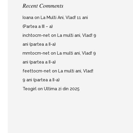
Recent Comments
Ioana
on
La Multi Ani, Vlad! 11 ani
(Partea a III – a)
inchtocm-net
on
La multi ani, Vlad! 9
ani (partea a II-a)
mmtocm-net
on
La multi ani, Vlad! 9
ani (partea a II-a)
feettocm-net
on
La multi ani, Vlad!
9 ani (partea a II-a)
Teogirl
on
Ultima zi din 2025