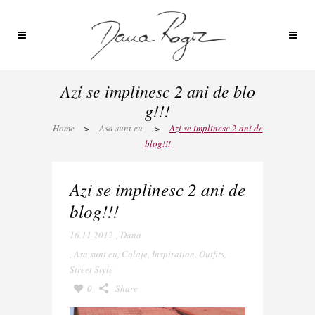
Azi se implinesc 2 ani de blo
g!!!
Home
>
Asa sunt eu
>
Azi se implinesc 2 ani de
blog!!!
Azi se implinesc 2 ani de
blog!!!
16.11.2012
,
Dana
,
Asa sunt eu
,
Colaje
,
Inspiration
,
Outfits
,
Street Style
0
Share