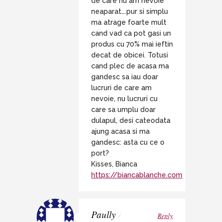
de care nu am nevoie
neaparat….pur si simplu
ma atrage foarte mult
cand vad ca pot gasi un
produs cu 70% mai ieftin
decat de obicei. Totusi
cand plec de acasa ma
gandesc sa iau doar
lucruri de care am
nevoie, nu lucruri cu
care sa umplu doar
dulapul, desi cateodata
ajung acasa si ma
gandesc: asta cu ce o
port?
Kisses, Bianca
https://biancablanche.com
Paully
/
Reply