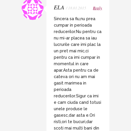
ELA
/ 18.01.2015
Reply
Sincera sa fiu,nu prea
cumpar in perioada
reducerilor.Nu pentru ca
nu mi-ar placea sa iau
lucrurile care imi plac la
un pret mai mic,ci
pentru ca imi cumpar in
momentul in care
apar.Asta pentru ca de
cateva ori nu am mai
gasit marimea in
perioada
reducerilor.Sigur ca imi
e cam ciuda cand totusi
unele produse le
gasesc,dar asta e.Ori
risti,ori te bucuri,dar
scoti mai multi bani din