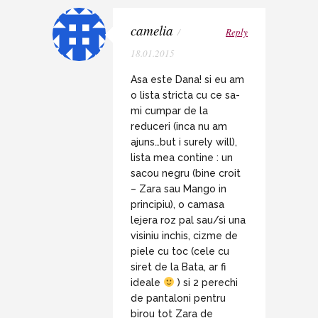
camelia
/
Reply
18.01.2015
Asa este Dana! si eu am
o lista stricta cu ce sa-
mi cumpar de la
reduceri (inca nu am
ajuns…but i surely will),
lista mea contine : un
sacou negru (bine croit
– Zara sau Mango in
principiu), o camasa
lejera roz pal sau/si una
visiniu inchis, cizme de
piele cu toc (cele cu
siret de la Bata, ar fi
ideale
) si 2 perechi
de pantaloni pentru
birou tot Zara de