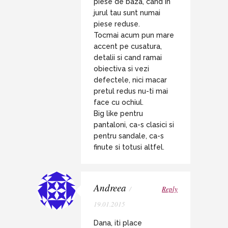
piese de baza, cand in
jurul tau sunt numai
piese reduse.
Tocmai acum pun mare
accent pe cusatura,
detalii si cand ramai
obiectiva si vezi
defectele, nici macar
pretul redus nu-ti mai
face cu ochiul.
Big like pentru
pantaloni, ca-s clasici si
pentru sandale, ca-s
finute si totusi altfel.
Andreea
/
Reply
19.01.2015
Dana, iti place