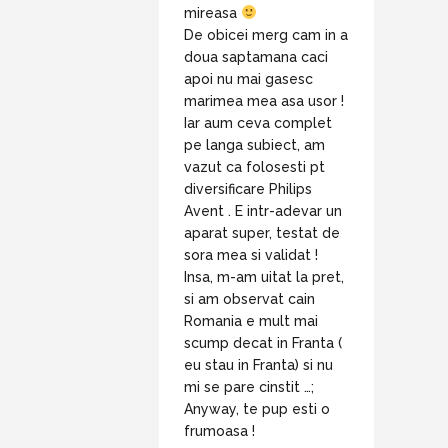
mireasa
De obicei merg cam in a
doua saptamana caci
apoi nu mai gasesc
marimea mea asa usor !
Iar aum ceva complet
pe langa subiect, am
vazut ca folosesti pt
diversificare Philips
Avent . E intr-adevar un
aparat super, testat de
sora mea si validat !
Insa, m-am uitat la pret,
si am observat cain
Romania e mult mai
scump decat in Franta (
eu stau in Franta) si nu
mi se pare cinstit …;
Anyway, te pup esti o
frumoasa !