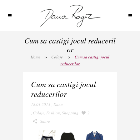
Cum sa castigi jocul reduceril
or
Home
>
Colaje
>
Cum sa castigi jocul
reducerilor
Cum sa castigi jocul
reducerilor
18.01.2015
,
Dana
,
Colaje
,
Fashion
,
Shopping
2
Share