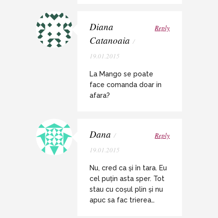
Diana
Reply
Catanoaia
/
19.01.2015
La Mango se poate
face comanda doar in
afara?
Dana
/
Reply
19.01.2015
Nu, cred ca și în tara. Eu
cel puțin asta sper. Tot
stau cu coșul plin și nu
apuc sa fac trierea…