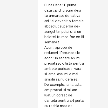
Buna Dana ! E prima
data cand iti scriu desi
te urmaresc de cativa
ani ! ai devenit o femeie
abosolut superba de-
aungul timpului si ai un
baietel frumos foc ce iti
semana !
Acum, apropo de
reduceri ! Recunosc,le
ador !! in fiecare an imi
pregatesc o lista pentru
ambele perioade, vara
si iarna, asa imi e mai
simplu sa nu deraiez .
De exemplu, iarna asta
am profitat si mi-am
luat un corset de
dantela pentru a-l purta
cu rochia mea de