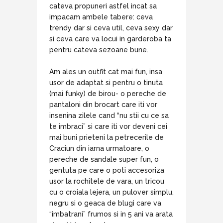
cateva propuneri astfel incat sa
impacam ambele tabere: ceva
trendy dar si ceva util, ceva sexy dar
si ceva care va locui in garderoba ta
pentru cateva sezoane bune.
Am ales un outfit cat mai fun, insa
usor de adaptat si pentru o tinuta
(mai funky) de birou- o pereche de
pantaloni din brocart care iti vor
insenina zilele cand “nu stii cu ce sa
te imbraci” si care iti vor deveni cei
mai buni prieteni la petrecerile de
Craciun din iarna urmatoare, o
pereche de sandale super fun, o
gentuta pe care o poti accesoriza
usor la rochitele de vara, un tricou
cu o croiala lejera, un pulover simplu,
negru si o geaca de blugi care va
“imbatrani” frumos si in 5 ani va arata