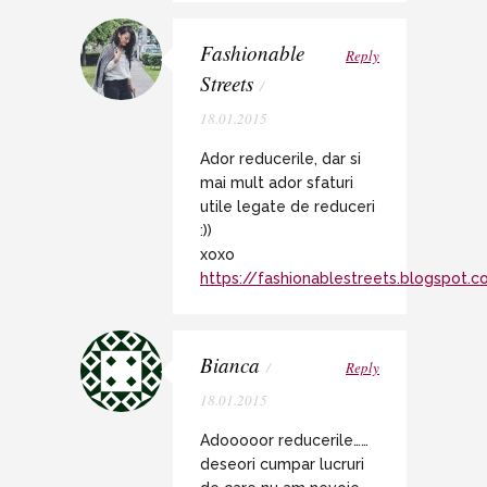
Fashionable
Reply
Streets
/
18.01.2015
Ador reducerile, dar si
mai mult ador sfaturi
utile legate de reduceri
:))
xoxo
https://fashionablestreets.blogspot.
Bianca
/
Reply
18.01.2015
Adooooor reducerile……
deseori cumpar lucruri