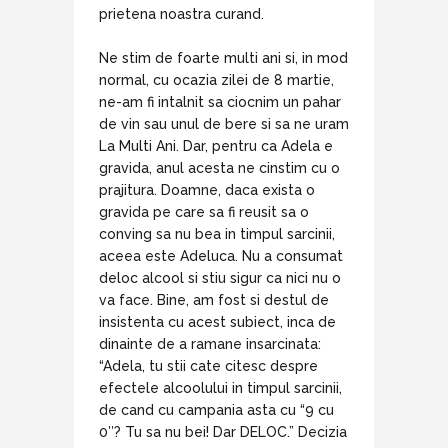
prietena noastra curand.
Ne stim de foarte multi ani si, in mod
normal, cu ocazia zilei de 8 martie,
ne-am fi intalnit sa ciocnim un pahar
de vin sau unul de bere si sa ne uram
La Multi Ani. Dar, pentru ca Adela e
gravida, anul acesta ne cinstim cu o
prajitura. Doamne, daca exista o
gravida pe care sa fi reusit sa o
conving sa nu bea in timpul sarcinii,
aceea este Adeluca. Nu a consumat
deloc alcool si stiu sigur ca nici nu o
va face. Bine, am fost si destul de
insistenta cu acest subiect, inca de
dinainte de a ramane insarcinata:
“Adela, tu stii cate citesc despre
efectele alcoolului in timpul sarcinii,
de cand cu campania asta cu “9 cu
0″? Tu sa nu bei! Dar DELOC.” Decizia