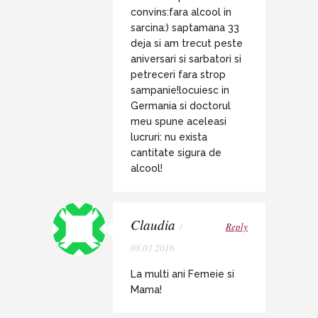
convins:fara alcool in
sarcina:) saptamana 33
deja si am trecut peste
aniversari si sarbatori si
petreceri fara strop
sampanie!locuiesc in
Germania si doctorul
meu spune aceleasi
lucruri: nu exista
cantitate sigura de
alcool!
Claudia
/
Reply
08.03.2016
La multi ani Femeie si
Mama!