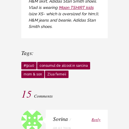
H&M skirt, Adidas Stan Smith shoes.
Vlad is wearing
Moon TSHIRT kids
(size XS- which is oversized for him:)),
H&M jeans and beanie, Adidas Stan
Smith shoes.
Tags:
#9cu0
consumul de alcool in sarcina
mom & son
Ziua femeii
15
Comments
Sorina
/
Reply
08.03.2016