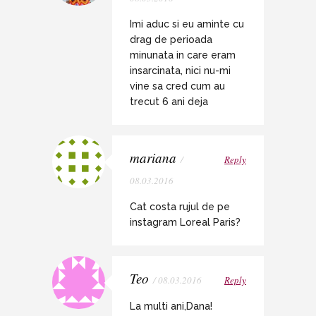
Imi aduc si eu aminte cu
drag de perioada
minunata in care eram
insarcinata, nici nu-mi
vine sa cred cum au
trecut 6 ani deja
mariana
/
Reply
08.03.2016
Cat costa rujul de pe
instagram Loreal Paris?
Teo
/ 08.03.2016
Reply
La multi ani,Dana!