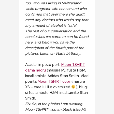
too, who was living in Switzerland
while pregnant with her son and who
confirmed that over there she didn’t
meet any doctors who would say that
any amount of alcohol is “safe”.
The rest of our conversation and the
conclusions we came to can be found
here, and below you have the
description of the fourth part of the
pictures taken on Vlad’s birthday.
Asadar, in poze port:
Moon TSHIRT
dama negru
(masura M), fusta H&M,
incaltaminte Adidas Stan Smith. Vlad
poarta
Moon TSHIRT copii
(masura
XS – care lui ii e oversized
), blugi
si fes ambele H&M, incaltamite Stan
Smith.
EN: So, in the photos I am wearing:
Moon TSHIRT woman black (size M),