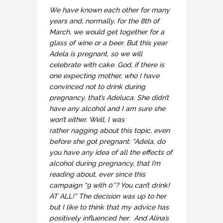
We have known each other for many
years and, normally, for the 8th of
March, we would get together for a
glass of wine or a beer. But this year
Adela is pregnant, so we will
celebrate with cake. God, if there is
one expecting mother, who I have
convinced not to drink during
pregnancy, that’s Adeluca. She didn’t
have any alcohol and I am sure she
won’t either. Well, I was
rather nagging about this topic, even
before she got pregnant: “Adela, do
you have any idea of all the effects of
alcohol during pregnancy, that I’m
reading about, ever since this
campaign “9 with 0″? You can’t drink!
AT ALL!” The decision was up to her
but I like to think that my advice has
positively influenced her. And Alina’s