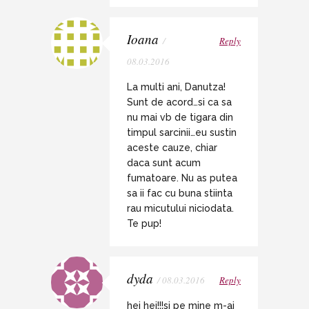
Ioana
/
Reply
08.03.2016
La multi ani, Danutza!
Sunt de acord…si ca sa
nu mai vb de tigara din
timpul sarcinii…eu sustin
aceste cauze, chiar
daca sunt acum
fumatoare. Nu as putea
sa ii fac cu buna stiinta
rau micutului niciodata.
Te pup!
dyda
/ 08.03.2016
Reply
hei hei!!!si pe mine m-ai