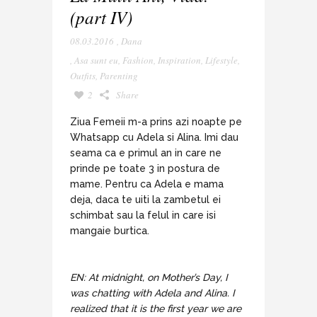
(part IV)
08.03.2016
,
Dana
,
Asa sunt eu
,
Fashion
,
Inspiration
,
Lifestyle
,
Outfits
,
Parenting
2
Share
Ziua Femeii m-a prins azi noapte pe
Whatsapp cu Adela si Alina. Imi dau
seama ca e primul an in care ne
prinde pe toate 3 in postura de
mame. Pentru ca Adela e mama
deja, daca te uiti la zambetul ei
schimbat sau la felul in care isi
mangaie burtica.
EN: At midnight, on Mother’s Day, I
was chatting with Adela and Alina. I
realized that it is the first year we are