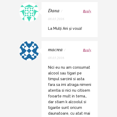
Dana
/
Reply
08.03.2016
La Mulți Ani și vouă!
macrea
/
Reply
08.03.2016
Nici eu nu am consumat
alcool sau tigari pe
timpul sarcinii si asta
fara sa imi atraga nimeni
atentia si nici nu citisem
fooarte mult in tema…
dar stiam k alcoolul si
tigarile sunt oricum
daunatoare, cu atat mai