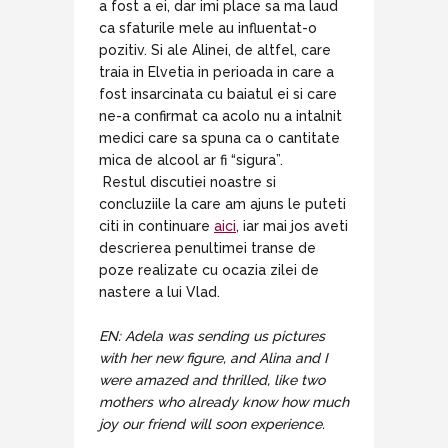
a fost a ei, dar imi place sa ma laud
ca sfaturile mele au influentat-o
pozitiv. Si ale Alinei, de altfel, care
traia in Elvetia in perioada in care a
fost insarcinata cu baiatul ei si care
ne-a confirmat ca acolo nu a intalnit
medici care sa spuna ca o cantitate
mica de alcool ar fi “sigura”.
Restul discutiei noastre si
concluziile la care am ajuns le puteti
citi in continuare
aici
, iar mai jos aveti
descrierea penultimei transe de
poze realizate cu ocazia zilei de
nastere a lui Vlad.
EN: Adela was sending us pictures
with her new figure, and Alina and I
were amazed and thrilled, like two
mothers who already know how much
joy our friend will soon experience.