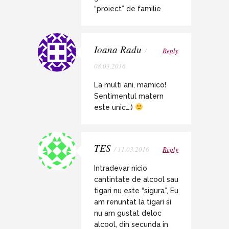
“proiect” de familie
Ioana Radu
/
Reply
08.03.2016
La multi ani, mamico!
Sentimentul matern
este unic…:)
TES
/ 11.03.2016
Reply
Intradevar nicio
cantintate de alcool sau
tigari nu este “sigura”, Eu
am renuntat la tigari si
nu am gustat deloc
alcool, din secunda in