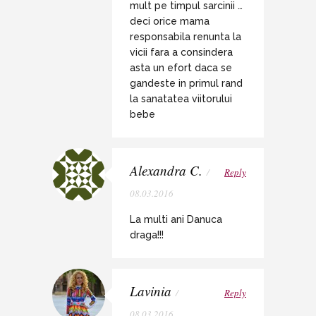
mult pe timpul sarcinii …
deci orice mama
responsabila renunta la
vicii fara a consindera
asta un efort daca se
gandeste in primul rand
la sanatatea viitorului
bebe
Alexandra C.
/
Reply
08.03.2016
La multi ani Danuca
draga!!!
Lavinia
/
Reply
08.03.2016