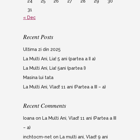
24
25
26
27
28
29
30
31
« Dec
Recent Posts
Ultima zi din 2025
La Multi Ani, Lia! 5 ani (partea a II a)
La Multi Ani, Lia! 5ani (partea I)
Masina lui tata
La Multi Ani, Vlad! 11 ani (Partea a III – a)
Recent Comments
Ioana
on
La Multi Ani, Vlad! 11 ani (Partea a III
– a)
inchtocm-net
on
La multi ani, Vlad! 9 ani