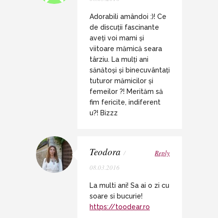
Adorabili amândoi :)! Ce
de discuții fascinante
aveți voi mami și
viitoare mămică seara
târziu. La mulți ani
sănătoși și binecuvântați
tuturor mămicilor și
femeilor ?! Merităm să
fim fericite, indiferent
u?! Bizzz
Teodora
/
Reply
08.03.2016
La multi ani! Sa ai o zi cu
soare si bucurie!
https://toodear.ro