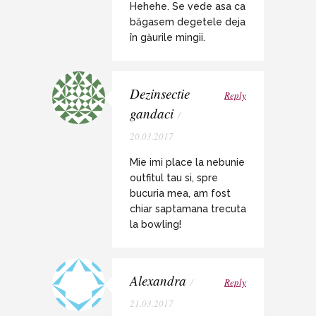
Hehehe. Se vede asa ca
băgasem degetele deja
în găurile mingii.
Dezinsectie
Reply
gandaci
/
20.03.2017
Mie imi place la nebunie
outfitul tau si, spre
bucuria mea, am fost
chiar saptamana trecuta
la bowling!
Alexandra
/
Reply
21.03.2017