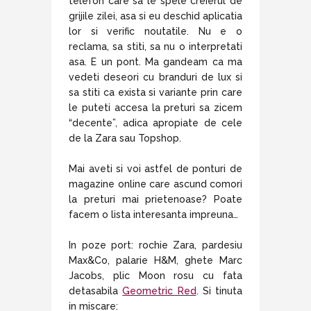
telefon care sa le spele creierul de
grijile zilei, asa si eu deschid aplicatia
lor si verific noutatile. Nu e o
reclama, sa stiti, sa nu o interpretati
asa. E un pont. Ma gandeam ca ma
vedeti deseori cu branduri de lux si
sa stiti ca exista si variante prin care
le puteti accesa la preturi sa zicem
“decente”, adica apropiate de cele
de la Zara sau Topshop.
Mai aveti si voi astfel de ponturi de
magazine online care ascund comori
la preturi mai prietenoase? Poate
facem o lista interesanta impreuna…
In poze port: rochie Zara, pardesiu
Max&Co, palarie H&M, ghete Marc
Jacobs, plic Moon rosu cu fata
detasabila
Geometric Red
. Si tinuta
in miscare: