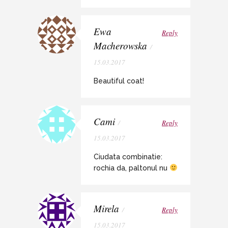
Ewa
Reply
Macherowska
/
15.03.2017
Beautiful coat!
Cami
/
Reply
15.03.2017
Ciudata combinatie:
rochia da, paltonul nu
Mirela
/
Reply
15.03.2017