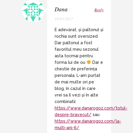
Dana
/
Reply
16.03.2017
E adevărat, și paltonul și
rochia sunt oversized.
Dar paltonul a fost
favoritul meu sezonul
asta tocmai pentru
forma lui de ou
Dar e
chestie de preferința
personala. L-am purtat
de mai multe ori pe
blog, în cazul în care
vrei sa îl vezi și în alte
combinatii:
https://www.danarogoz.com/totul-
despre-bravecut/
sau
https://www.danarogoz.com/la-
multi-ani-6/