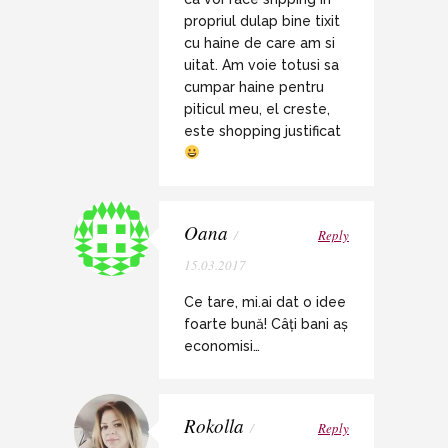
propriul dulap bine tixit
cu haine de care am si
uitat. Am voie totusi sa
cumpar haine pentru
piticul meu, el creste,
este shopping justificat
Oana
/
Reply
15.03.2017
Ce tare, mi.ai dat o idee
foarte bună! Câți bani aș
economisi…
Rokolla
/
Reply