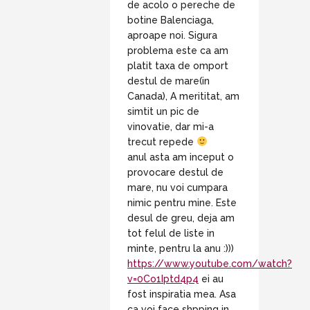
de acolo o pereche de
botine Balenciaga,
aproape noi. Sigura
problema este ca am
platit taxa de omport
destul de mare(in
Canada), A merititat, am
simtit un pic de
vinovatie, dar mi-a
trecut repede
anul asta am inceput o
provocare destul de
mare, nu voi cumpara
nimic pentru mine. Este
desul de greu, deja am
tot felul de liste in
minte, pentru la anu :)))
https://www.youtube.com/watch?
v=0Co1Iptd4p4
ei au
fost inspiratia mea. Asa
ca voi face shpping in