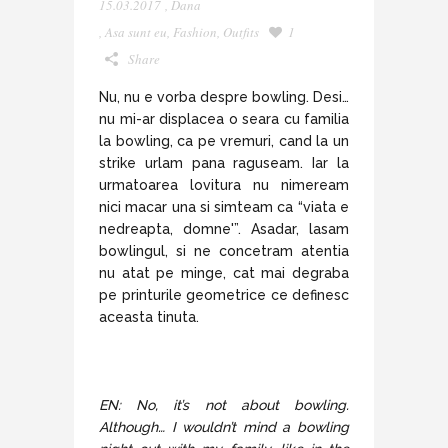
15.03.2017
,
Dana
,
Asa sunt eu
,
Fashion
,
Outfits
1
Share
Nu, nu e vorba despre bowling. Desi…
nu mi-ar displacea o seara cu familia
la bowling, ca pe vremuri, cand la un
strike urlam pana raguseam. Iar la
urmatoarea lovitura nu nimeream
nici macar una si simteam ca “viata e
nedreapta, domne'”. Asadar, lasam
bowlingul, si ne concetram atentia
nu atat pe minge, cat mai degraba
pe printurile geometrice ce definesc
aceasta tinuta.
EN: No, it’s not about bowling.
Although… I wouldn’t mind a bowling