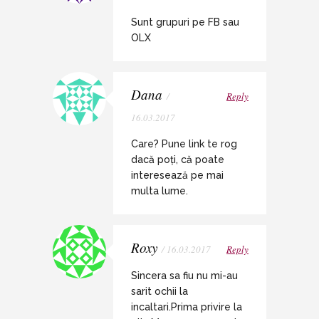
Sunt grupuri pe FB sau
OLX
Dana
/
Reply
16.03.2017
Care? Pune link te rog
dacă poți, că poate
interesează pe mai
multa lume.
Roxy
/ 16.03.2017
Reply
Sincera sa fiu nu mi-au
sarit ochii la
incaltari.Prima privire la