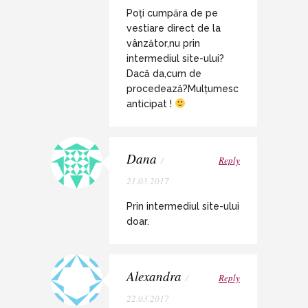
Poți cumpăra de pe
vestiare direct de la
vânzător,nu prin
intermediul site-ului?
Dacă da,cum de
procedează?Mulțumesc
anticipat !
Dana
/
Reply
21.03.2017
Prin intermediul site-ului
doar.
Alexandra
/
Reply
22.03.2017