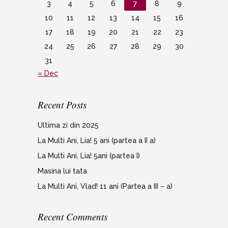
3
4
5
6
7
8
9
10
11
12
13
14
15
16
17
18
19
20
21
22
23
24
25
26
27
28
29
30
31
« Dec
Recent Posts
Ultima zi din 2025
La Multi Ani, Lia! 5 ani (partea a II a)
La Multi Ani, Lia! 5ani (partea I)
Masina lui tata
La Multi Ani, Vlad! 11 ani (Partea a III – a)
Recent Comments