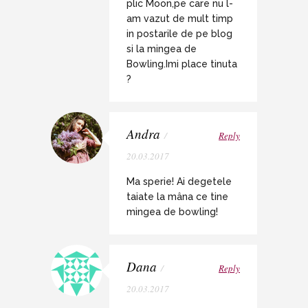
plic Moon,pe care nu l-
am vazut de mult timp
in postarile de pe blog
si la mingea de
Bowling.Imi place tinuta
?
Andra
/
Reply
20.03.2017
Ma sperie! Ai degetele
taiate la mâna ce tine
mingea de bowling!
Dana
/
Reply
20.03.2017