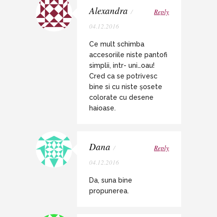
Alexandra
/
Reply
04.12.2016
Ce mult schimba
accesoriile niste pantofi
simplii, intr- uni…oau!
Cred ca se potrivesc
bine si cu niste șosete
colorate cu desene
haioase.
Dana
/
Reply
04.12.2016
Da, suna bine
propunerea.