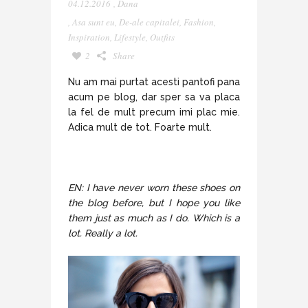
04.12.2016
,
Dana
,
Asa sunt eu
,
De-ale capitalei
,
Fashion
,
Inspiration
,
Lifestyle
,
Outfits
2
Share
Nu am mai purtat acesti pantofi pana
acum pe blog, dar sper sa va placa
la fel de mult precum imi plac mie.
Adica mult de tot. Foarte mult.
EN: I have never worn these shoes on
the blog before, but I hope you like
them just as much as I do. Which is a
lot. Really a lot.