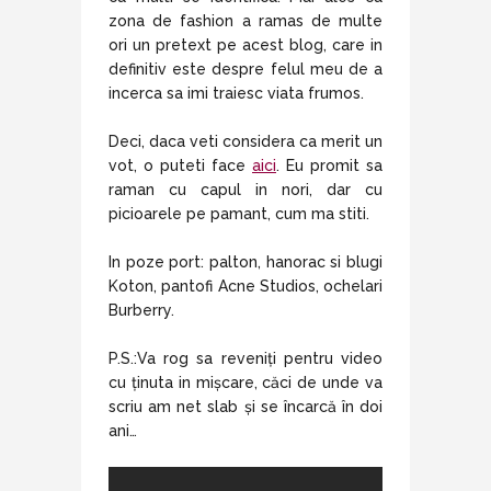
zona de fashion a ramas de multe
ori un pretext pe acest blog, care in
definitiv este despre felul meu de a
incerca sa imi traiesc viata frumos.
Deci, daca veti considera ca merit un
vot, o puteti face
aici
. Eu promit sa
raman cu capul in nori, dar cu
picioarele pe pamant, cum ma stiti.
In poze port: palton, hanorac si blugi
Koton, pantofi Acne Studios, ochelari
Burberry.
P.S.:Va rog sa reveniți pentru video
cu ținuta in mișcare, căci de unde va
scriu am net slab și se încarcă în doi
ani…