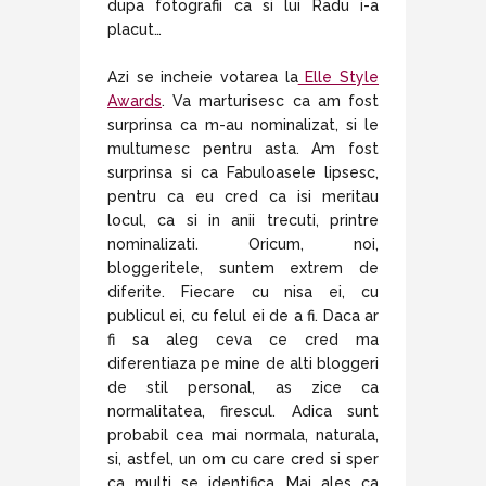
dupa fotografii ca si lui Radu i-a
placut…
Azi se incheie votarea la
Elle Style
Awards
. Va marturisesc ca am fost
surprinsa ca m-au nominalizat, si le
multumesc pentru asta. Am fost
surprinsa si ca Fabuloasele lipsesc,
pentru ca eu cred ca isi meritau
locul, ca si in anii trecuti, printre
nominalizati. Oricum, noi,
bloggeritele, suntem extrem de
diferite. Fiecare cu nisa ei, cu
publicul ei, cu felul ei de a fi. Daca ar
fi sa aleg ceva ce cred ma
diferentiaza pe mine de alti bloggeri
de stil personal, as zice ca
normalitatea, firescul. Adica sunt
probabil cea mai normala, naturala,
si, astfel, un om cu care cred si sper
ca multi se identifica. Mai ales ca