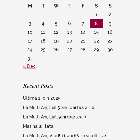
M
T
W
T
F
S
S
1
2
3
4
5
6
7
8
9
10
11
12
13
14
15
16
17
18
19
20
21
22
23
24
25
26
27
28
29
30
31
« Dec
Recent Posts
Ultima zi din 2025
La Multi Ani, Lia! 5 ani (partea a II a)
La Multi Ani, Lia! 5ani (partea I)
Masina lui tata
La Multi Ani, Vlad! 11 ani (Partea a III – a)