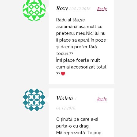
Roxy
/ 04.12.2016
Reply
Radu,al tău,se
aseamănă asa mult cu
prietenul meu.Nici lui nu
ii place sa apară în poze
și da,ma prefer fără
tocuri.??
Îmi place foarte mult
cum ai accesorizat totul
??
Violeta
/
Reply
04.12.2016
O ținută pe care a-si
purta-o cu drag.
Mă reprezintă. Te pup,