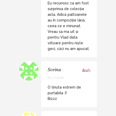
Eu recunosc ca am fost
surprinsa de colecția
asta. Adică paltoanele
au în compoziție lână,
ceea ce e minunat.
Vreau sa ma uit și
pentru Vlad data
viitoare pentru niște
geci, căci nu am apucat.
Sorina
/
Reply
05.12.2016
O tinuta extrem de
purtabila :)!
Bizzz