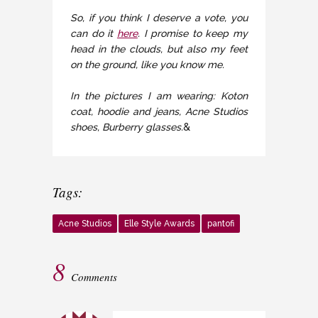
So, if you think I deserve a vote, you
can do it
here
. I promise to keep my
head in the clouds, but also my feet
on the ground, like you know me.
In the pictures I am wearing: Koton
coat, hoodie and jeans, Acne Studios
shoes, Burberry glasses.
&
Tags:
Acne Studios
Elle Style Awards
pantofi
8
Comments