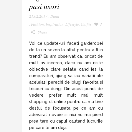
pasi usori
21.02.2017
,
Dana
,
Fashion
,
Inspiration
,
Lifestyle
,
Outfits
3
Share
Voi ce update-uri faceti garderobei
de la un sezon la altul pentru a fi in
trend? Eu am observat ca, oricat de
mult as incerca, daca nu am niste
obiective clare setate cand ies la
cumparaturi, ajung sa iau variatii ale
aceleiasi perechi de blugi favorita si
tricouri cu dungi. Din acest punct de
vedere prefer mult mai mult
shopping-ul online pentru ca ma tine
destul de focusata pe ce am cu
adevarat nevoie si nici nu ma pierd
prea tare cu capul cautand lucrurile
pe care le am deja.