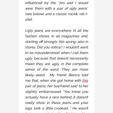
influenced by the ’70s and I would
wear them with a pair of ugly jeans*
(see below) and a classic rock& roll t-
shirt .
Ugly jeans are everywhere, in all the
fashion shows, in all magazines and,
starting off strongly this spring, also in
stores. Did you notice? I wouldn’t want
to be misunderstood when I call them
ugly, because that doesn’t necessarily
mean they are ugly, in the complete
sense of the word. They are more
likely…weird. My friend Bianca told
me that, when she got home with
this
pair of jeans, her boyfriend said to her
slightly embarrassed: “You know, you
actually have a nice behind…it doesn’t
really show in these jeans…and your
legs look a little crooked…” He wasn’t