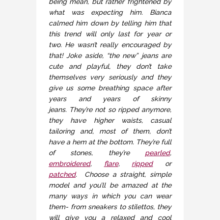
being mean, but rather frightened by
what was expecting him. Bianca
calmed him down by telling him that
this trend will only last for year or
two. He wasn’t really encouraged by
that! Joke aside, “the new” jeans are
cute and playful, they don’t take
themselves very seriously and they
give us some breathing space after
years and years of skinny
jeans. They’re not so ripped anymore,
they have higher waists, casual
tailoring and, most of them, don’t
have a hem at the bottom. They’re full
of stones, they’re
pearled
,
embroidered
,
flare
,
ripped
or
patched
. Choose a straight, simple
model and you’ll be amazed at the
many ways in which you can wear
them- from sneakers to stilettos, they
will give you a relaxed and cool