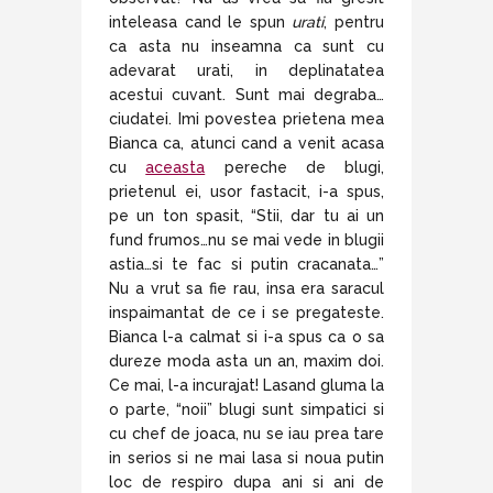
inteleasa cand le spun
urati
, pentru
ca asta nu inseamna ca sunt cu
adevarat urati, in deplinatatea
acestui cuvant. Sunt mai degraba…
ciudatei. Imi povestea prietena mea
Bianca ca, atunci cand a venit acasa
cu
aceasta
pereche de blugi,
prietenul ei, usor fastacit, i-a spus,
pe un ton spasit, “Stii, dar tu ai un
fund frumos…nu se mai vede in blugii
astia…si te fac si putin cracanata…”
Nu a vrut sa fie rau, insa era saracul
inspaimantat de ce i se pregateste.
Bianca l-a calmat si i-a spus ca o sa
dureze moda asta un an, maxim doi.
Ce mai, l-a incurajat! Lasand gluma la
o parte, “noii” blugi sunt simpatici si
cu chef de joaca, nu se iau prea tare
in serios si ne mai lasa si noua putin
loc de respiro dupa ani si ani de