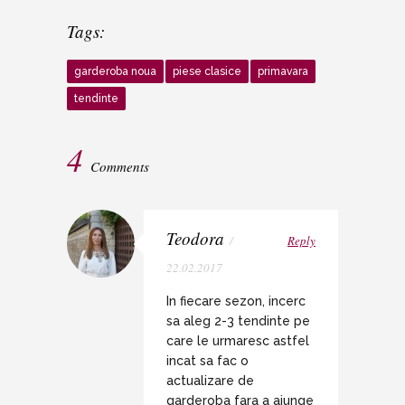
Tags:
garderoba noua
piese clasice
primavara
tendinte
4
Comments
Teodora
/
Reply
22.02.2017
In fiecare sezon, incerc
sa aleg 2-3 tendinte pe
care le urmaresc astfel
incat sa fac o
actualizare de
garderoba fara a ajunge