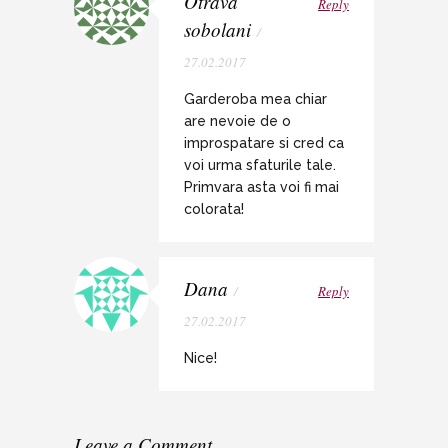
Otrava
Reply
sobolani
/
27.02.2017
Garderoba mea chiar
are nevoie de o
improspatare si cred ca
voi urma sfaturile tale.
Primvara asta voi fi mai
colorata!
Dana
/
Reply
27.02.2017
Nice!
Leave a Comment