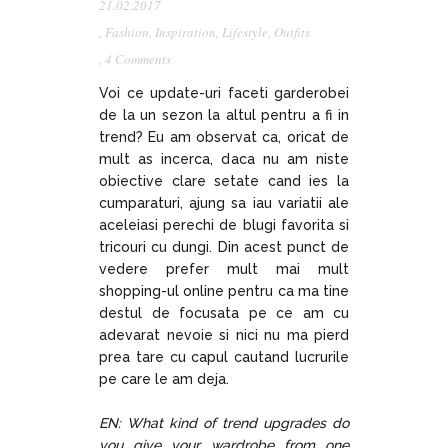
21.02.2017
,
Fashion
,
Inspiration
,
Lifestyle
,
Outfits
,
4 Comments
Voi ce update-uri faceti garderobei
de la un sezon la altul pentru a fi in
trend? Eu am observat ca, oricat de
mult as incerca, daca nu am niste
obiective clare setate cand ies la
cumparaturi, ajung sa iau variatii ale
aceleiasi perechi de blugi favorita si
tricouri cu dungi. Din acest punct de
vedere prefer mult mai mult
shopping-ul online pentru ca ma tine
destul de focusata pe ce am cu
adevarat nevoie si nici nu ma pierd
prea tare cu capul cautand lucrurile
pe care le am deja.
EN: What kind of trend upgrades do
you give your wardrobe from one