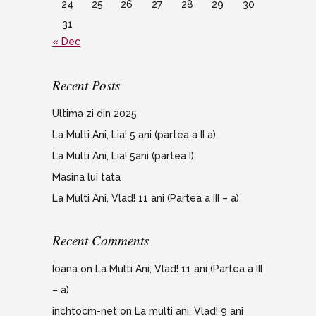
24
25
26
27
28
29
30
31
« Dec
Recent Posts
Ultima zi din 2025
La Multi Ani, Lia! 5 ani (partea a II a)
La Multi Ani, Lia! 5ani (partea I)
Masina lui tata
La Multi Ani, Vlad! 11 ani (Partea a III – a)
Recent Comments
Ioana
on
La Multi Ani, Vlad! 11 ani (Partea a III
– a)
inchtocm-net
on
La multi ani, Vlad! 9 ani