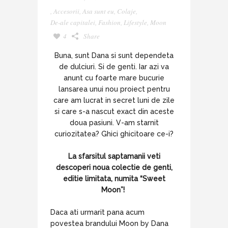
,
Accesorii
,
Asa sunt eu
,
Colaje
,
De-ale capitalei
,
Fashion
,
Lifestyle
,
Moon
4
Share
Buna, sunt Dana si sunt dependeta
de dulciuri. Si de genti. Iar azi va
anunt cu foarte mare bucurie
lansarea unui nou proiect pentru
care am lucrat in secret luni de zile
si care s-a nascut exact din aceste
doua pasiuni. V-am starnit
curiozitatea? Ghici ghicitoare ce-i?
La sfarsitul saptamanii veti
descoperi noua colectie de genti,
editie limitata, numita “Sweet
Moon”!
Daca ati urmarit pana acum
povestea brandului Moon by Dana