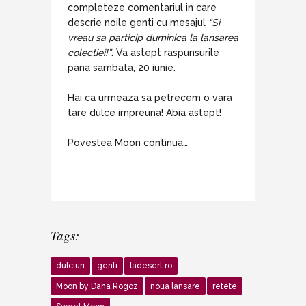
completeze comentariul in care
descrie noile genti cu mesajul
“Si
vreau sa particip duminica la lansarea
colectiei!”
. Va astept raspunsurile
pana sambata, 20 iunie.
Hai ca urmeaza sa petrecem o vara
tare dulce impreuna! Abia astept!
Povestea Moon continua…
Tags:
dulciuri
genti
ladesert.ro
Moon by Dana Rogoz
noua lansare
retete