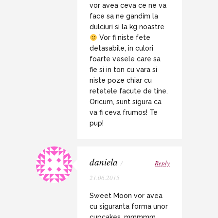
vor avea ceva ce ne va
face sa ne gandim la
dulciuri si la kg noastre
Vor fi niste fete
detasabile, in culori
foarte vesele care sa
fie si in ton cu vara si
niste poze chiar cu
retetele facute de tine.
Oricum, sunt sigura ca
va fi ceva frumos! Te
pup!
daniela
/
Reply
21.06.2015
Sweet Moon vor avea
cu siguranta forma unor
cupcakes…mmmmm