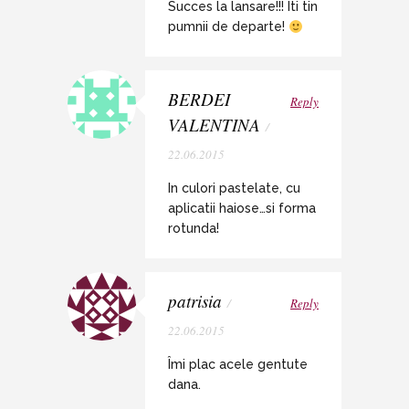
Succes la lansare!!! Iti tin
pumnii de departe!
BERDEI
Reply
VALENTINA
/
22.06.2015
In culori pastelate, cu
aplicatii haiose…si forma
rotunda!
patrisia
/
Reply
22.06.2015
Îmi plac acele gentute
dana.