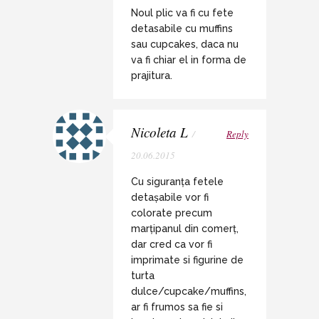
Noul plic va fi cu fete
detasabile cu muffins
sau cupcakes, daca nu
va fi chiar el in forma de
prajitura.
Nicoleta L
/
Reply
20.06.2015
Cu siguranța fetele
detașabile vor fi
colorate precum
marțipanul din comerț,
dar cred ca vor fi
imprimate si figurine de
turta
dulce/cupcake/muffins,
ar fi frumos sa fie si