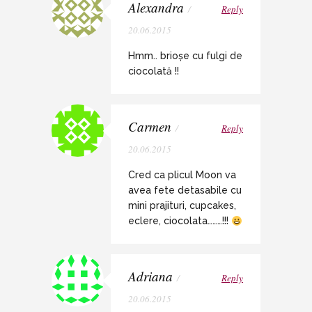
Alexandra
/
Reply
20.06.2015
Hmm.. brioșe cu fulgi de
ciocolată !!
Carmen
/
Reply
20.06.2015
Cred ca plicul Moon va
avea fete detasabile cu
mini prajituri, cupcakes,
eclere, ciocolata………!!!
Adriana
/
Reply
20.06.2015