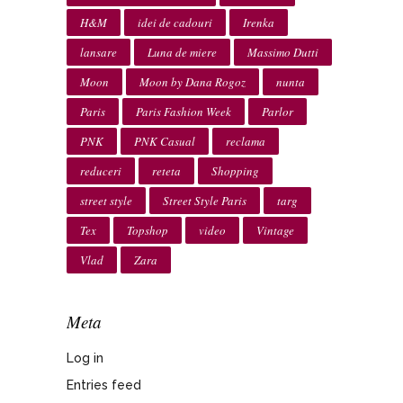
H&M
idei de cadouri
Irenka
lansare
Luna de miere
Massimo Dutti
Moon
Moon by Dana Rogoz
nunta
Paris
Paris Fashion Week
Parlor
PNK
PNK Casual
reclama
reduceri
reteta
Shopping
street style
Street Style Paris
targ
Tex
Topshop
video
Vintage
Vlad
Zara
Meta
Log in
Entries feed