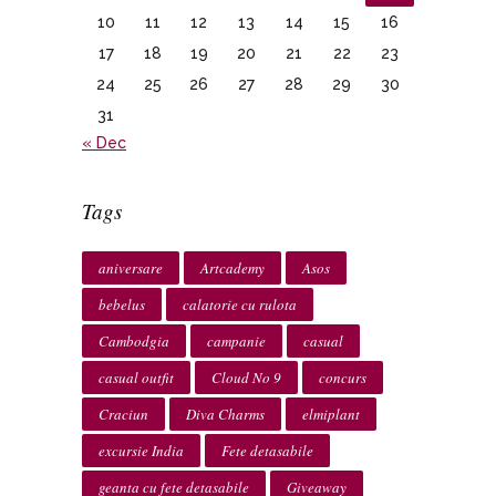
10
11
12
13
14
15
16
17
18
19
20
21
22
23
24
25
26
27
28
29
30
31
« Dec
Tags
aniversare
Artcademy
Asos
bebelus
calatorie cu rulota
Cambodgia
campanie
casual
casual outfit
Cloud No 9
concurs
Craciun
Diva Charms
elmiplant
excursie India
Fete detasabile
geanta cu fete detasabile
Giveaway