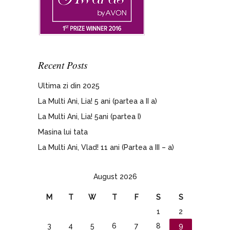
Recent Posts
Ultima zi din 2025
La Multi Ani, Lia! 5 ani (partea a II a)
La Multi Ani, Lia! 5ani (partea I)
Masina lui tata
La Multi Ani, Vlad! 11 ani (Partea a III – a)
August 2026
M
T
W
T
F
S
S
1
2
3
4
5
6
7
8
9