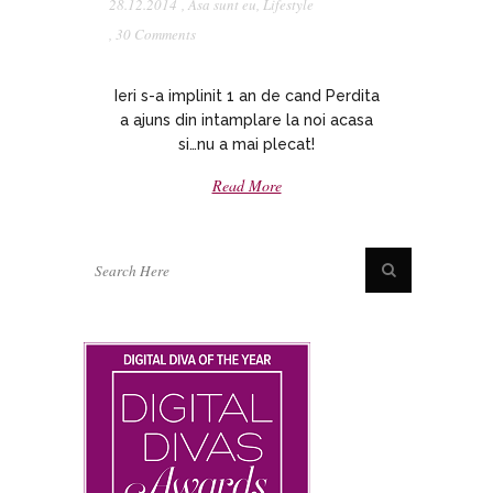
28.12.2014
,
Asa sunt eu
,
Lifestyle
,
30 Comments
Ieri s-a implinit 1 an de cand Perdita
a ajuns din intamplare la noi acasa
si…nu a mai plecat!
Read More