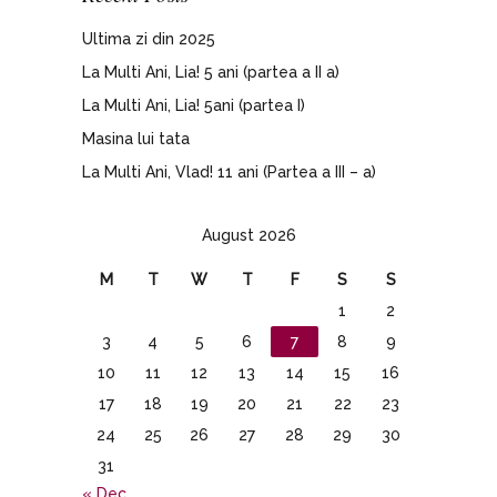
Ultima zi din 2025
La Multi Ani, Lia! 5 ani (partea a II a)
La Multi Ani, Lia! 5ani (partea I)
Masina lui tata
La Multi Ani, Vlad! 11 ani (Partea a III – a)
August 2026
M
T
W
T
F
S
S
1
2
3
4
5
6
7
8
9
10
11
12
13
14
15
16
17
18
19
20
21
22
23
24
25
26
27
28
29
30
31
« Dec