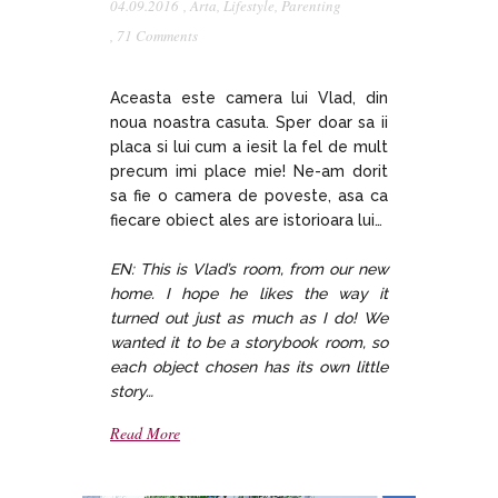
04.09.2016
,
Arta
,
Lifestyle
,
Parenting
,
71 Comments
Aceasta este camera lui Vlad, din
noua noastra casuta. Sper doar sa ii
placa si lui cum a iesit la fel de mult
precum imi place mie! Ne-am dorit
sa fie o camera de poveste, asa ca
fiecare obiect ales are istorioara lui…
EN: This is Vlad’s room, from our new
home. I hope he likes the way it
turned out just as much as I do! We
wanted it to be a storybook room, so
each object chosen has its own little
story…
Read More