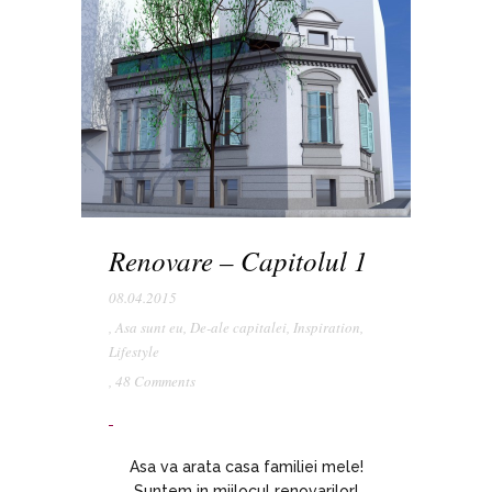
Renovare – Capitolul 1
08.04.2015
,
Asa sunt eu
,
De-ale capitalei
,
Inspiration
,
Lifestyle
,
48 Comments
Asa va arata casa familiei mele!
Suntem in mijlocul renovarilor!