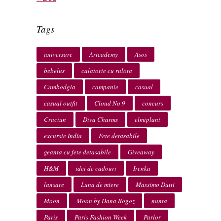
Tags
aniversare
Artcademy
Asos
bebelus
calatorie cu rulota
Cambodgia
campanie
casual
casual outfit
Cloud No 9
concurs
Craciun
Diva Charms
elmiplant
excursie India
Fete detasabile
geanta cu fete detasabile
Giveaway
H&M
idei de cadouri
Irenka
lansare
Luna de miere
Massimo Dutti
Moon
Moon by Dana Rogoz
nunta
Paris
Paris Fashion Week
Parlor