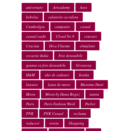
aniversare
Artcademy
Asos
bebelus
calatorie cu rulota
Cambodgia
campanie
casual
casual outfit
Cloud No 9
concurs
Craciun
Diva Charms
elmiplant
excursie India
Fete detasabile
geanta cu fete detasabile
Giveaway
H&M
idei de cadouri
Irenka
lansare
Luna de miere
Massimo Dutti
Moon
Moon by Dana Rogoz
nunta
Paris
Paris Fashion Week
Parlor
PNK
PNK Casual
reclama
reduceri
reteta
Shopping