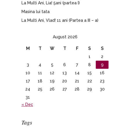
La Multi Ani, Lia! 5ani (partea I)
Masina lui tata
La Multi Ani, Vlad! 11 ani (Partea a III – a)
August 2026
M
T
W
T
F
S
S
1
2
3
4
5
6
7
8
9
10
11
12
13
14
15
16
17
18
19
20
21
22
23
24
25
26
27
28
29
30
31
« Dec
Tags