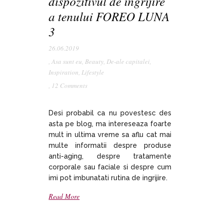
dispozitivul de ingrijire
a tenului FOREO LUNA
3
26.06.2019
,
Asa sunt eu
,
Beauty
,
De-ale capitalei
,
Inspiration
,
Lifestyle
,
12 Comments
Desi probabil ca nu povestesc des
asta pe blog, ma intereseaza foarte
mult in ultima vreme sa aflu cat mai
multe informatii despre produse
anti-aging, despre tratamente
corporale sau faciale si despre cum
imi pot imbunatati rutina de ingrijire.
Read More