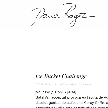
Ice Bucket Challenge
23.08.2014
,
Asa sunt eu
,
Filme
,
52 Comments
[youtube 7TDbhOA9X8A]
Gata! Am acceptat provocarea facuta de Adel
absolut geniala de altfel a lui Corey Griffin