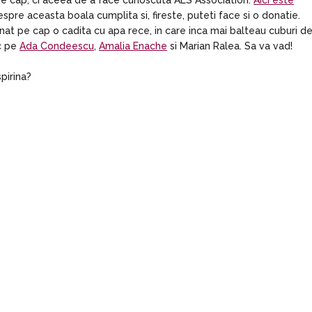
 pe cap, ci aceea de a face cunoscuta ALS Association.
Aici este
espre aceasta boala cumplita si, fireste, puteti face si o donatie.
nat pe cap o cadita cu apa rece, in care inca mai balteau cuburi d
oc pe
Ada Condeescu
,
Amalia Enache
si Marian Ralea. Sa va vad!
pirina?