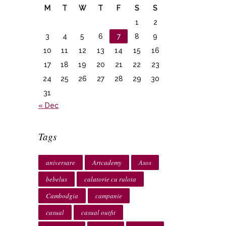
M
T
W
T
F
S
S
1
2
3
4
5
6
7
8
9
10
11
12
13
14
15
16
17
18
19
20
21
22
23
24
25
26
27
28
29
30
31
« Dec
Tags
aniversare
Artcademy
Asos
bebelus
calatorie cu rulota
Cambodgia
campanie
casual
casual outfit