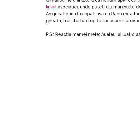
turnandu-ne unii altora ca nebunii apa rece
linkul
asociatiei, unde puteti citi mai multe d
Am jucat pana la capat, asa ca Radu mi-a tur
gheata, trei sferturi topite. Iar acum ii prov
P.S.: Reactia mamei mele: Aualeu, ai luat o as