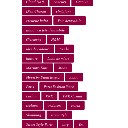
Cloud No 9
concurs
Craciun
Diva Charms
elmiplant
excursie India
Fete detasabile
geanta cu fete detasabile
Giveaway
H&M
idei de cadouri
Irenka
lansare
Luna de miere
Massimo Dutti
Moon
Moon by Dana Rogoz
nunta
Paris
Paris Fashion Week
Parlor
PNK
PNK Casual
reclama
reduceri
reteta
Shopping
street style
Street Style Paris
targ
Tex