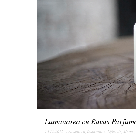
Lumanarea cu Ravas Parfum
16.12.2015
,
Asa sunt eu
,
Inspiration
,
Lifestyle
,
Moon
,