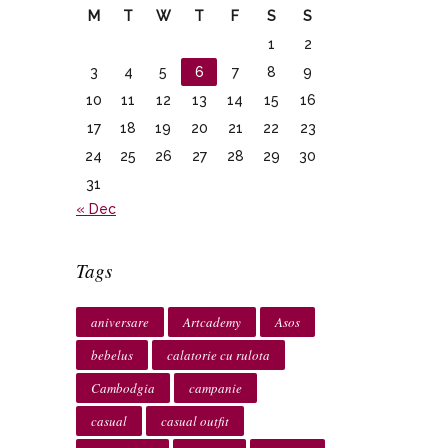
M
T
W
T
F
S
S
1
2
3
4
5
6
7
8
9
10
11
12
13
14
15
16
17
18
19
20
21
22
23
24
25
26
27
28
29
30
31
« Dec
Tags
aniversare
Artcademy
Asos
bebelus
calatorie cu rulota
Cambodgia
campanie
casual
casual outfit