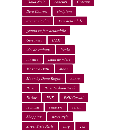
Cloud No 9
concurs
Craciun
Diva Charms
elmiplant
excursie India
Fete detasabile
geanta cu fete detasabile
Giveaway
H&M
idei de cadouri
Irenka
lansare
Luna de miere
Massimo Dutti
Moon
Moon by Dana Rogoz
nunta
Paris
Paris Fashion Week
Parlor
PNK
PNK Casual
reclama
reduceri
reteta
Shopping
street style
Street Style Paris
targ
Tex