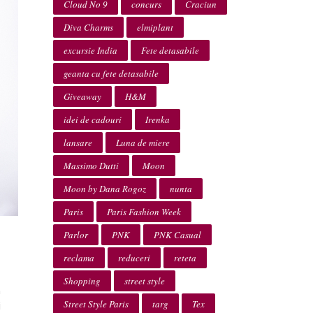
Cloud No 9
concurs
Craciun
Diva Charms
elmiplant
excursie India
Fete detasabile
geanta cu fete detasabile
Giveaway
H&M
idei de cadouri
Irenka
lansare
Luna de miere
Massimo Dutti
Moon
Moon by Dana Rogoz
nunta
Paris
Paris Fashion Week
Parlor
PNK
PNK Casual
reclama
reduceri
reteta
Shopping
street style
n
Street Style Paris
targ
Tex
i