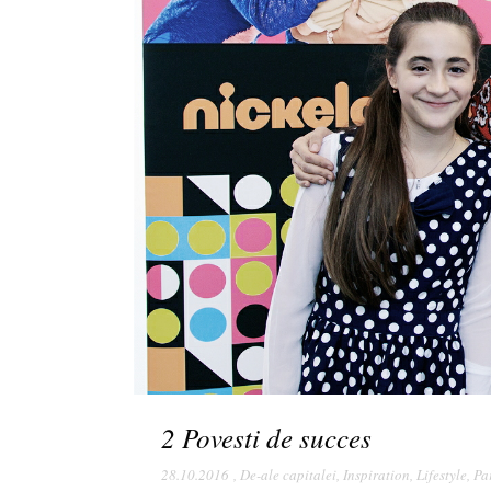
2 Povesti de succes
28.10.2016
,
De-ale capitalei
,
Inspiration
,
Lifestyle
,
Pa