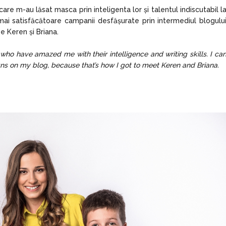
re m-au lăsat masca prin inteligenta lor și talentul indiscutabil l
mai satisfăcătoare campanii desfășurate prin intermediul blogulu
e Keren și Briana.
s who have amazed me with their intelligence and writing skills. I ca
ns on my blog, because that’s how I got to meet Keren and Briana.