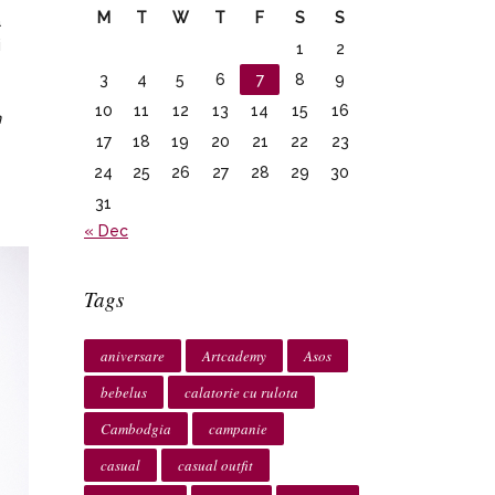
M
T
W
T
F
S
S
a
i
1
2
3
4
5
6
7
8
9
10
11
12
13
14
15
16
n
17
18
19
20
21
22
23
24
25
26
27
28
29
30
31
« Dec
Tags
aniversare
Artcademy
Asos
bebelus
calatorie cu rulota
Cambodgia
campanie
casual
casual outfit