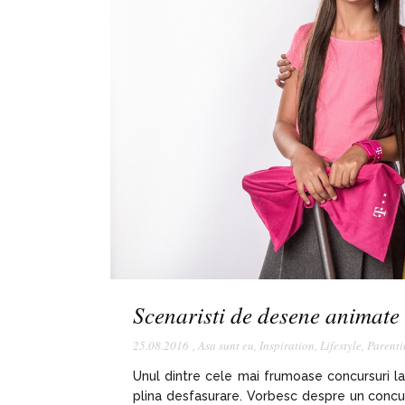
Scenaristi de desene animate
25.08.2016
,
Asa sunt eu
,
Inspiration
,
Lifestyle
,
Parenti
Unul dintre cele mai frumoase concursuri l
plina desfasurare. Vorbesc despre un concur