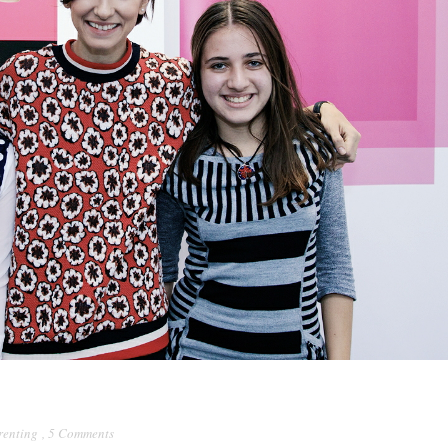
renting
,
5 Comments