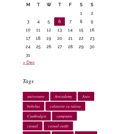
M
T
W
T
F
S
S
o
1
2
e
3
4
5
6
7
8
9
u
10
11
12
13
14
15
16
,
17
18
19
20
21
22
23
24
25
26
27
28
29
30
31
« Dec
Tags
aniversare
Artcademy
Asos
bebelus
calatorie cu rulota
Cambodgia
campanie
casual
casual outfit