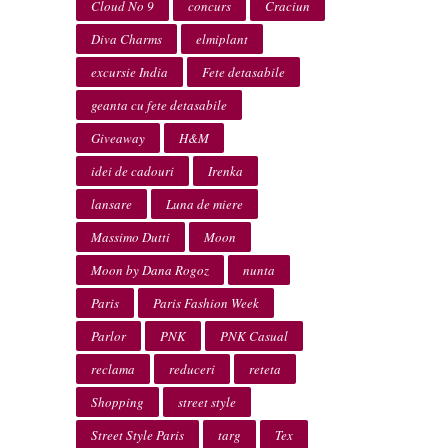
Cloud No 9
concurs
Craciun
Diva Charms
elmiplant
excursie India
Fete detasabile
geanta cu fete detasabile
Giveaway
H&M
idei de cadouri
Irenka
lansare
Luna de miere
Massimo Dutti
Moon
Moon by Dana Rogoz
nunta
Paris
Paris Fashion Week
Parlor
PNK
PNK Casual
reclama
reduceri
reteta
Shopping
street style
Street Style Paris
targ
Tex