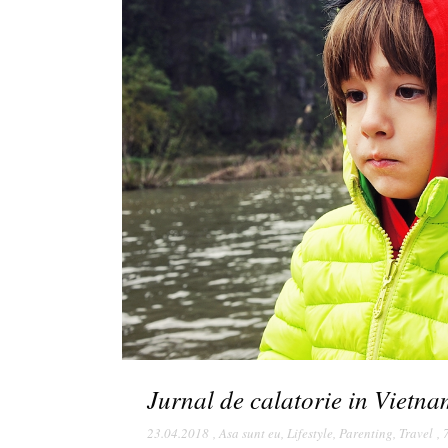
Jurnal de calatorie in Vietn
23.04.2018
,
Asa sunt eu
,
Lifestyle
,
Parenting
,
Travel
,