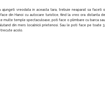
a ajungeti vreodata in aceasta tara, trebuie neaparat sa faceti 
 face din Hanoi cu autocare turistice, fiind la vreo ora distanta d
arte multe temple spectaculoase, poti face o plimbare cu barca sa
salutand din mers localnicii prietenosi. Sau le poti face pe toate 3
etrecute acolo.