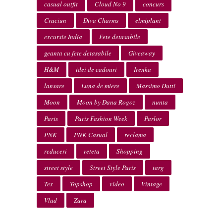
casual outfit
Cloud No 9
concurs
Craciun
Diva Charms
elmiplant
excursie India
Fete detasabile
geanta cu fete detasabile
Giveaway
H&M
idei de cadouri
Irenka
lansare
Luna de miere
Massimo Dutti
Moon
Moon by Dana Rogoz
nunta
Paris
Paris Fashion Week
Parlor
PNK
PNK Casual
reclama
reduceri
reteta
Shopping
street style
Street Style Paris
targ
Tex
Topshop
video
Vintage
Vlad
Zara