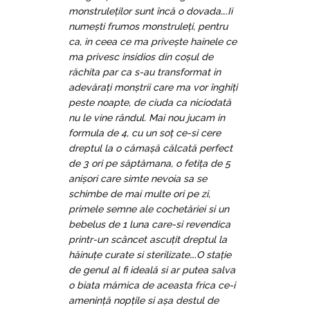
monstruleților sunt încă o dovada….Ii
numești frumos monstruleți, pentru
ca, in ceea ce ma privește hainele ce
ma privesc insidios din coșul de
răchita par ca s-au transformat in
adevărați monștrii care ma vor înghiți
peste noapte, de ciuda ca niciodată
nu le vine rândul. Mai nou jucam in
formula de 4, cu un soț ce-si cere
dreptul la o cămașă călcată perfect
de 3 ori pe săptămana, o fetița de 5
anișori care simte nevoia sa se
schimbe de mai multe ori pe zi,
primele semne ale cochetăriei si un
bebelus de 1 luna care-si revendica
printr-un scâncet ascuțit dreptul la
hăinuțe curate si sterilizate….O stație
de genul al fi ideală si ar putea salva
o biata mămica de aceasta frica ce-i
amenință nopțile si așa destul de