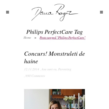
Philips PerfectCare Tag
Home
>
Posts tagged "Philips PerfectCare"
Concurs! Monstruleti de
haine
12.11.2014
,
Asa sunt eu
,
Parenting
,
690 Comments