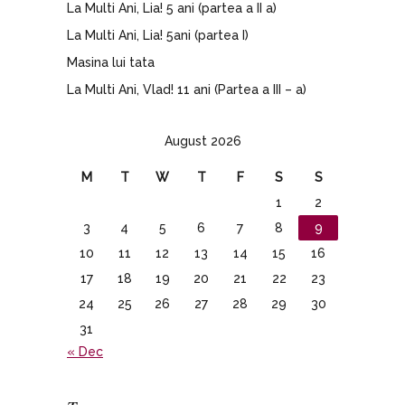
La Multi Ani, Lia! 5 ani (partea a II a)
La Multi Ani, Lia! 5ani (partea I)
Masina lui tata
La Multi Ani, Vlad! 11 ani (Partea a III – a)
August 2026
M
T
W
T
F
S
S
1
2
3
4
5
6
7
8
9
10
11
12
13
14
15
16
17
18
19
20
21
22
23
24
25
26
27
28
29
30
31
« Dec