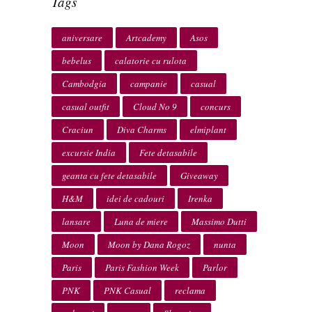
Tags
aniversare
Artcademy
Asos
bebelus
calatorie cu rulota
Cambodgia
campanie
casual
casual outfit
Cloud No 9
concurs
Craciun
Diva Charms
elmiplant
excursie India
Fete detasabile
geanta cu fete detasabile
Giveaway
H&M
idei de cadouri
Irenka
lansare
Luna de miere
Massimo Dutti
Moon
Moon by Dana Rogoz
nunta
Paris
Paris Fashion Week
Parlor
PNK
PNK Casual
reclama