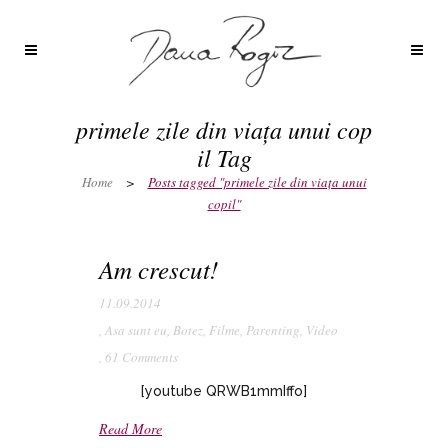
primele zile din viața unui cop
il Tag
Home
>
Posts tagged "primele zile din viața unui
copil"
Am crescut!
11.09.2014
,
Asa sunt eu
,
Botez
,
Filme
,
Parenting
,
Video
,
61 Comments
[youtube QRWB1mmIffo]
Read More