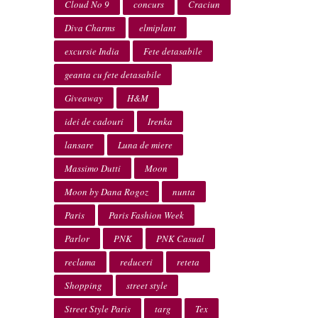
Cloud No 9
concurs
Craciun
Diva Charms
elmiplant
excursie India
Fete detasabile
geanta cu fete detasabile
Giveaway
H&M
idei de cadouri
Irenka
lansare
Luna de miere
Massimo Dutti
Moon
Moon by Dana Rogoz
nunta
Paris
Paris Fashion Week
Parlor
PNK
PNK Casual
reclama
reduceri
reteta
Shopping
street style
Street Style Paris
targ
Tex