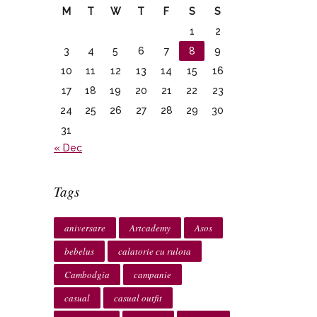
M
T
W
T
F
S
S
1
2
3
4
5
6
7
8
9
10
11
12
13
14
15
16
17
18
19
20
21
22
23
24
25
26
27
28
29
30
31
« Dec
Tags
aniversare
Artcademy
Asos
bebelus
calatorie cu rulota
Cambodgia
campanie
casual
casual outfit