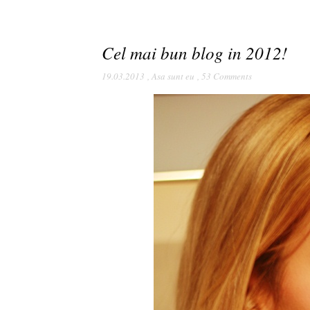
Cel mai bun blog in 2012!
19.03.2013
,
Asa sunt eu
,
53 Comments