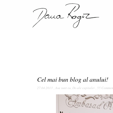
Cel mai bun blog al anului!
27.04.2013
,
Asa sunt eu
,
De-ale capitalei
,
55 Commen