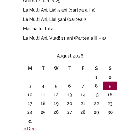
Ultima zi din 2025
La Multi Ani, Lia! 5 ani (partea a II a)
La Multi Ani, Lia! 5ani (partea I)
Masina lui tata
La Multi Ani, Vlad! 11 ani (Partea a III – a)
August 2026
M
T
W
T
F
S
S
1
2
3
4
5
6
7
8
9
10
11
12
13
14
15
16
17
18
19
20
21
22
23
24
25
26
27
28
29
30
31
« Dec