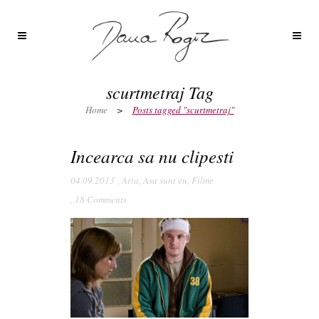
scurtmetraj Tag
Home
>
Posts tagged "scurtmetraj"
Incearca sa nu clipesti
04.09.2013
,
Arta
,
Asa sunt eu
,
Filme
,
18 Comments