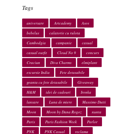
Tags
aniversare
Artcademy
Asos
bebelus
calatorie cu rulota
Cambodgia
campanie
casual
casual outfit
Cloud No 9
concurs
Craciun
Diva Charms
elmiplant
excursie India
Fete detasabile
geanta cu fete detasabile
Giveaway
H&M
idei de cadouri
Irenka
lansare
Luna de miere
Massimo Dutti
Moon
Moon by Dana Rogoz
nunta
Paris
Paris Fashion Week
Parlor
PNK
PNK Casual
reclama