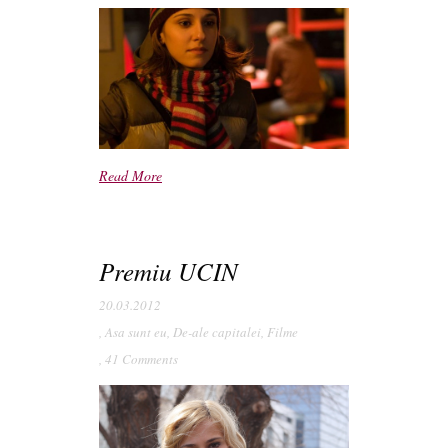
Read More
Premiu UCIN
20.03.2012
,
Asa sunt eu
,
De-ale capitalei
,
Filme
,
41 Comments