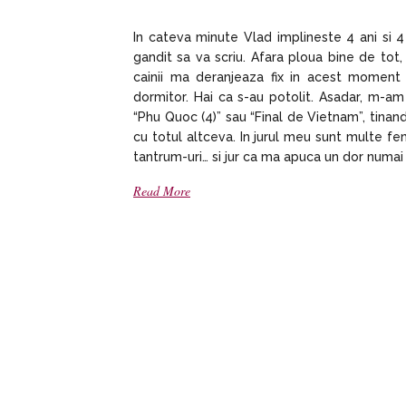
In cateva minute Vlad implineste 4 ani si 
gandit sa va scriu. Afara ploua bine de tot, 
cainii ma deranjeaza fix in acest moment
dormitor. Hai ca s-au potolit. Asadar, m-am
“Phu Quoc (4)” sau “Final de Vietnam”, tinan
cu totul altceva. In jurul meu sunt multe fem
tantrum-uri… si jur ca ma apuca un dor numa
Read More