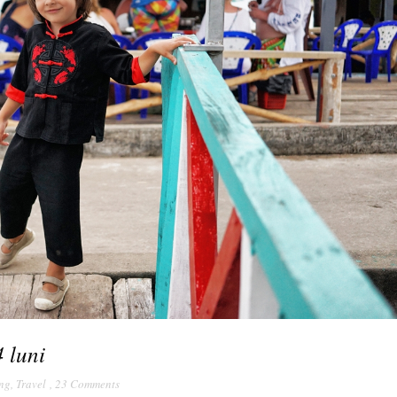
 luni
ng
,
Travel
,
23 Comments