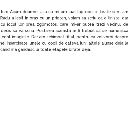
4 luni. Acum doarme, asa ca mi-am luat laptopul in brate si m-a
Radu a iesit in oras cu un prieten, voiam sa scriu ca e liniste, da
 cu jocul lor prea zgomotos, care mi-ar putea trezi vecinul d
 decis sa va scriu. Postarea aceasta ar fi trebuit sa se numeasc
d cont imaginile. Dar am schimbat titlul, pentru ca voi vorbi despr
ei insarcinate, unele cu copii de cateva luni, altele ajunse deja l
i cand ma gandesc la toate etapele bifate deja.