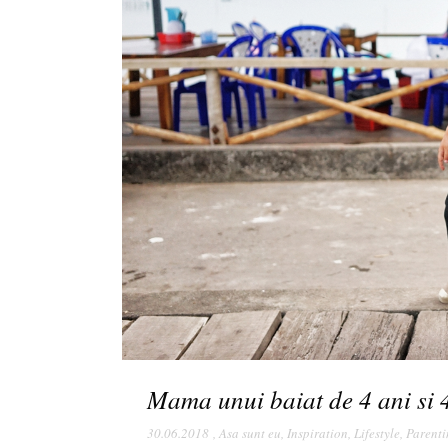
Mama unui baiat de 4 ani si 4
30.06.2018
,
Asa sunt eu
,
Inspiration
,
Lifestyle
,
Parenti