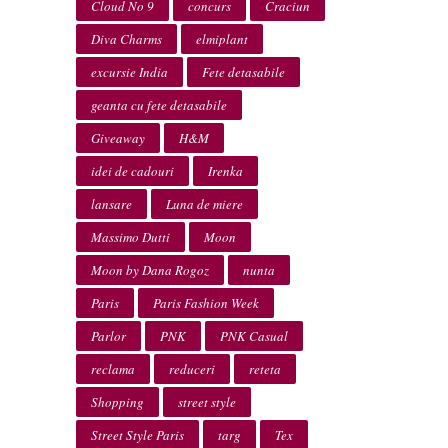
Cloud No 9
concurs
Craciun
Diva Charms
elmiplant
excursie India
Fete detasabile
geanta cu fete detasabile
Giveaway
H&M
idei de cadouri
Irenka
lansare
Luna de miere
Massimo Dutti
Moon
Moon by Dana Rogoz
nunta
Paris
Paris Fashion Week
Parlor
PNK
PNK Casual
reclama
reduceri
reteta
Shopping
street style
Street Style Paris
targ
Tex