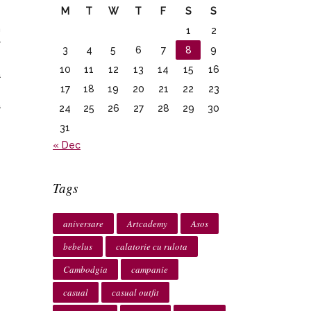
M
T
W
T
F
S
S
m
1
2
r
3
4
5
6
7
8
9
e
10
11
12
13
14
15
16
a
17
18
19
20
21
22
23
e
a
24
25
26
27
28
29
30
31
« Dec
Tags
aniversare
Artcademy
Asos
bebelus
calatorie cu rulota
Cambodgia
campanie
casual
casual outfit