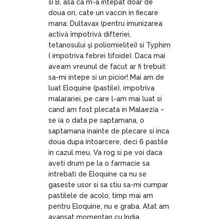
si B, asa ca m-a intepat doar de
doua ori, cate un vaccin in fiecare
mana: Dultavax (pentru imunizarea
activă împotrivă difteriei,
tetanosului şi poliomielitei) si Typhim
( impotriva febrei tifoide). Daca mai
aveam vreunul de facut ar fi trebuit
sa-mi intepe si un picior! Mai am de
luat Eloquine (pastile), impotriva
malarariei, pe care l-am mai luat si
cand am fost plecata in Malaezia –
se ia o data pe saptamana, o
saptamana inainte de plecare si inca
doua dupa intoarcere, deci 6 pastile
in cazul meu. Va rog si pe voi daca
aveti drum pe la o farmacie sa
intrebati de Eloquine ca nu se
gaseste usor si sa stiu sa-mi cumpar
pastilele de acolo; timp mai am
pentru Eloquine, nu e graba. Atat am
avansat momentan cu India.