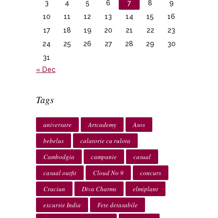
3
4
5
6
7
8
9
10
11
12
13
14
15
16
17
18
19
20
21
22
23
24
25
26
27
28
29
30
31
« Dec
Tags
aniversare
Artcademy
Asos
bebelus
calatorie cu rulota
Cambodgia
campanie
casual
casual outfit
Cloud No 9
concurs
Craciun
Diva Charms
elmiplant
excursie India
Fete detasabile