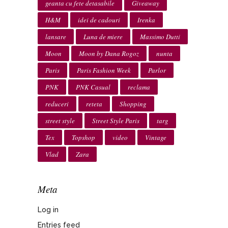
geanta cu fete detasabile
Giveaway
H&M
idei de cadouri
Irenka
lansare
Luna de miere
Massimo Dutti
Moon
Moon by Dana Rogoz
nunta
Paris
Paris Fashion Week
Parlor
PNK
PNK Casual
reclama
reduceri
reteta
Shopping
street style
Street Style Paris
targ
Tex
Topshop
video
Vintage
Vlad
Zara
Meta
Log in
Entries feed