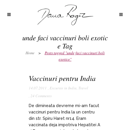
unde faci vaccinuri boli exotic
e Tag
Home
>
Posts tagged "unde faci vaccinuri boli
exotice"
Vaccinuri pentru India
14.07.2011
,
Excursie in India
,
Travel
,
24 Comments
De dimineata devreme mi-am facut
vaccinuri pentru India la un centru
din str. Spiru Haret nr14. Eram
vaccinata deja impotriva Hepatitei A