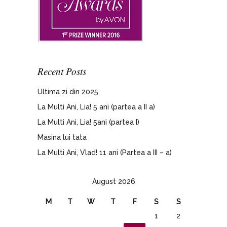
Recent Posts
Ultima zi din 2025
La Multi Ani, Lia! 5 ani (partea a II a)
La Multi Ani, Lia! 5ani (partea I)
Masina lui tata
La Multi Ani, Vlad! 11 ani (Partea a III – a)
August 2026
M
T
W
T
F
S
S
1
2