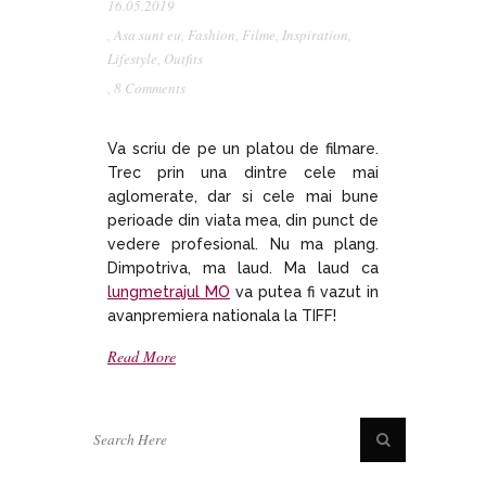
16.05.2019
,
Asa sunt eu
,
Fashion
,
Filme
,
Inspiration
,
Lifestyle
,
Outfits
,
8 Comments
Va scriu de pe un platou de filmare.
Trec prin una dintre cele mai
aglomerate, dar si cele mai bune
perioade din viata mea, din punct de
vedere profesional. Nu ma plang.
Dimpotriva, ma laud. Ma laud ca
lungmetrajul MO
va putea fi vazut in
avanpremiera nationala la TIFF!
Read More