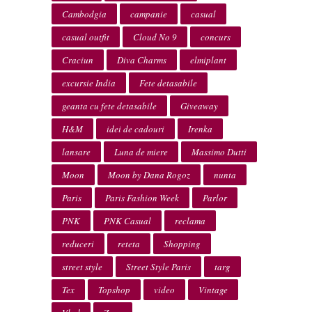
Cambodgia
campanie
casual
casual outfit
Cloud No 9
concurs
Craciun
Diva Charms
elmiplant
excursie India
Fete detasabile
geanta cu fete detasabile
Giveaway
H&M
idei de cadouri
Irenka
lansare
Luna de miere
Massimo Dutti
Moon
Moon by Dana Rogoz
nunta
Paris
Paris Fashion Week
Parlor
PNK
PNK Casual
reclama
reduceri
reteta
Shopping
street style
Street Style Paris
targ
Tex
Topshop
video
Vintage