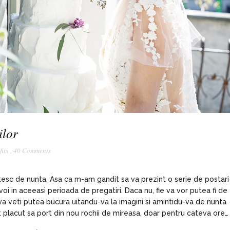
ilor
fits
,
40 Comments
tesc de nunta. Asa ca m-am gandit sa va prezint o serie de postari
i voi in aceeasi perioada de pregatiri. Daca nu, fie va vor putea fi de
a veti putea bucura uitandu-va la imagini si amintidu-va de nunta
 placut sa port din nou rochii de mireasa, doar pentru cateva ore…