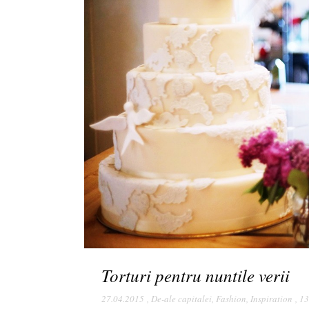
Torturi pentru nuntile verii
27.04.2015
,
De-ale capitalei
,
Fashion
,
Inspiration
,
13