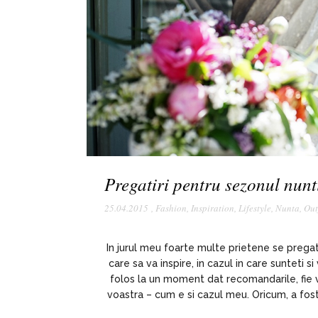
Pregatiri pentru sezonul nunt
25.04.2015
,
Fashion
,
Inspiration
,
Lifestyle
,
Nunta
,
Out
In jurul meu foarte multe prietene se prega
care sa va inspire, in cazul in care sunteti s
folos la un moment dat recomandarile, fie v
voastra – cum e si cazul meu. Oricum, a fost