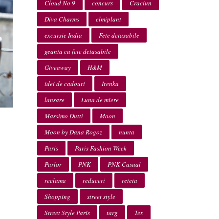
Cloud No 9
concurs
Craciun
Diva Charms
elmiplant
excursie India
Fete detasabile
geanta cu fete detasabile
Giveaway
H&M
idei de cadouri
Irenka
lansare
Luna de miere
Massimo Dutti
Moon
Moon by Dana Rogoz
nunta
Paris
Paris Fashion Week
Parlor
PNK
PNK Casual
reclama
reduceri
reteta
Shopping
street style
Street Style Paris
targ
Tex