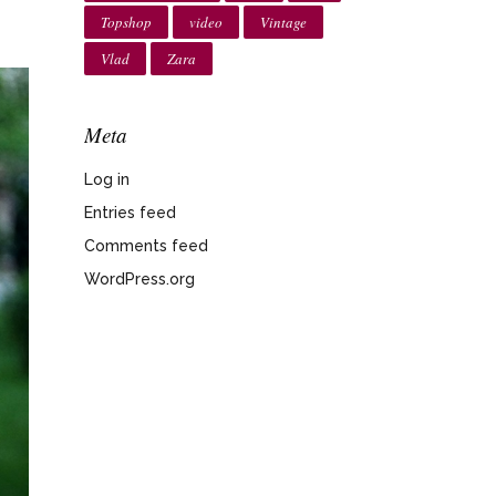
Topshop
video
Vintage
Vlad
Zara
Meta
Log in
Entries feed
Comments feed
WordPress.org