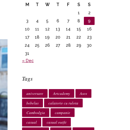
M
T
W
T
F
S
S
1
2
3
4
5
6
7
8
9
10
11
12
13
14
15
16
17
18
19
20
21
22
23
24
25
26
27
28
29
30
31
« Dec
Tags
aniversare
Artcademy
Asos
bebelus
calatorie cu rulota
Cambodgia
campanie
casual
casual outfit