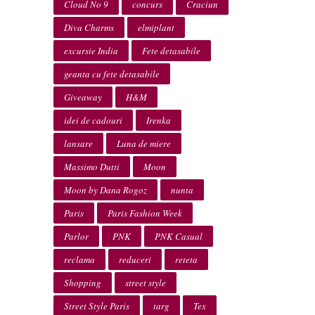
Cloud No 9
concurs
Craciun
Diva Charms
elmiplant
excursie India
Fete detasabile
geanta cu fete detasabile
Giveaway
H&M
idei de cadouri
Irenka
lansare
Luna de miere
Massimo Dutti
Moon
Moon by Dana Rogoz
nunta
Paris
Paris Fashion Week
Parlor
PNK
PNK Casual
reclama
reduceri
reteta
Shopping
street style
Street Style Paris
targ
Tex