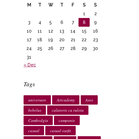
M
T
W
T
F
S
S
1
2
3
4
5
6
7
8
9
10
11
12
13
14
15
16
17
18
19
20
21
22
23
24
25
26
27
28
29
30
31
« Dec
Tags
aniversare
Artcademy
Asos
bebelus
calatorie cu rulota
Cambodgia
campanie
casual
casual outfit