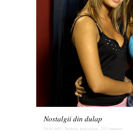
Nostalgii din dulap
29.03.2015
,
Fashion
,
Inspiration
,
25 Comments