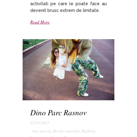
activitati pe care le poate face au
devenit brusc extrem de limitate.
Read More
Dino Parc Rasnov
22.05.2015
,
Asa sunt eu
,
De-ale capitalei
,
Fashion
,