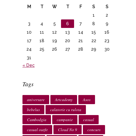
M
T
W
T
F
S
S
1
2
3
4
5
6
7
8
9
10
11
12
13
14
15
16
17
18
19
20
21
22
23
24
25
26
27
28
29
30
31
« Dec
Tags
aniversare
Artcademy
Asos
bebelus
calatorie cu rulota
Cambodgia
campanie
casual
casual outfit
Cloud No 9
concurs