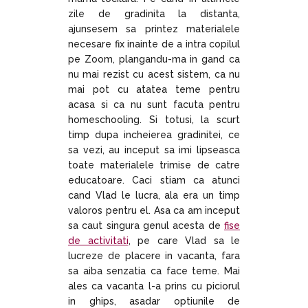
zile de gradinita la distanta,
ajunsesem sa printez materialele
necesare fix inainte de a intra copilul
pe Zoom, plangandu-ma in gand ca
nu mai rezist cu acest sistem, ca nu
mai pot cu atatea teme pentru
acasa si ca nu sunt facuta pentru
homeschooling. Si totusi, la scurt
timp dupa incheierea gradinitei, ce
sa vezi, au inceput sa imi lipseasca
toate materialele trimise de catre
educatoare. Caci stiam ca atunci
cand Vlad le lucra, ala era un timp
valoros pentru el. Asa ca am inceput
sa caut singura genul acesta de
fise
de activitati
, pe care Vlad sa le
lucreze de placere in vacanta, fara
sa aiba senzatia ca face teme. Mai
ales ca vacanta l-a prins cu piciorul
in ghips, asadar optiunile de