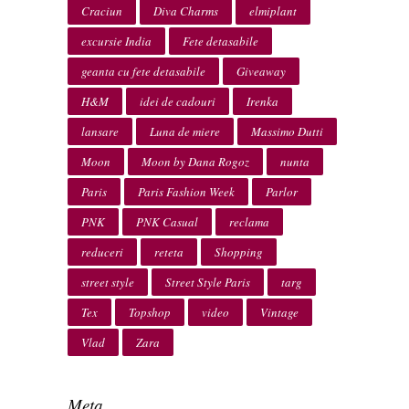
Craciun
Diva Charms
elmiplant
excursie India
Fete detasabile
geanta cu fete detasabile
Giveaway
H&M
idei de cadouri
Irenka
lansare
Luna de miere
Massimo Dutti
Moon
Moon by Dana Rogoz
nunta
Paris
Paris Fashion Week
Parlor
PNK
PNK Casual
reclama
reduceri
reteta
Shopping
street style
Street Style Paris
targ
Tex
Topshop
video
Vintage
Vlad
Zara
Meta