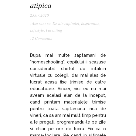
atipica
23.07.2020
,
Asa sunt eu
,
De-ale capitalei
,
Inspiration
,
Lifestyle
,
Parenting
,
2 Comments
Dupa mai multe saptamani de
“homeschooling”, copilului ii scazuse
considerabil cheful de intalniri
virtuale cu colegii, dar mai ales de
lucrat acasa fise trimise de catre
educatoare. Sincer, nici eu nu mai
aveam acelasi elan de la inceput,
cand printam materialele trimise
pentru toata saptamana inca de
vineri, ca sa am mai mult timp pentru
a le pregati, programandu-le pe zile
si chiar pe ore de lucru. Fix ca o
mama-tocilara. Pe cand in ultimele