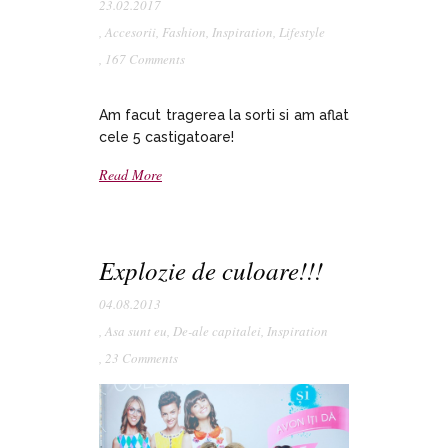
23.02.2017
,
Accesorii
,
Fashion
,
Inspiration
,
Lifestyle
,
167 Comments
Am facut tragerea la sorti si am aflat
cele 5 castigatoare!
Read More
Explozie de culoare!!!
04.08.2013
,
Asa sunt eu
,
De-ale capitalei
,
Inspiration
,
23 Comments