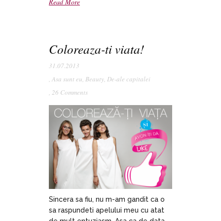
Read More
Coloreaza-ti viata!
31.07.2013
,
Asa sunt eu
,
Beauty
,
De-ale capitalei
,
26 Comments
Sincera sa fiu, nu m-am gandit ca o
sa raspundeti apelului meu cu atat