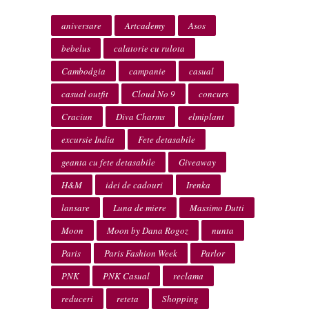
aniversare
Artcademy
Asos
bebelus
calatorie cu rulota
Cambodgia
campanie
casual
casual outfit
Cloud No 9
concurs
Craciun
Diva Charms
elmiplant
excursie India
Fete detasabile
geanta cu fete detasabile
Giveaway
H&M
idei de cadouri
Irenka
lansare
Luna de miere
Massimo Dutti
Moon
Moon by Dana Rogoz
nunta
Paris
Paris Fashion Week
Parlor
PNK
PNK Casual
reclama
reduceri
reteta
Shopping