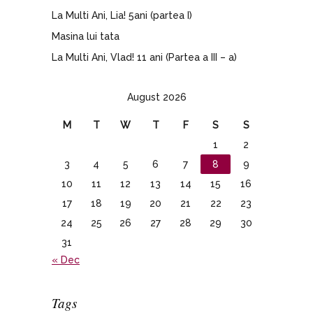
La Multi Ani, Lia! 5ani (partea I)
Masina lui tata
La Multi Ani, Vlad! 11 ani (Partea a III – a)
August 2026
M
T
W
T
F
S
S
1
2
3
4
5
6
7
8
9
10
11
12
13
14
15
16
17
18
19
20
21
22
23
24
25
26
27
28
29
30
31
« Dec
Tags