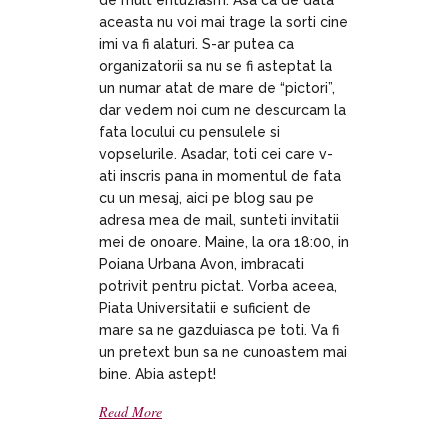
de mult entuziasm. Asa ca de data
aceasta nu voi mai trage la sorti cine
imi va fi alaturi. S-ar putea ca
organizatorii sa nu se fi asteptat la
un numar atat de mare de “pictori”,
dar vedem noi cum ne descurcam la
fata locului cu pensulele si
vopselurile. Asadar, toti cei care v-
ati inscris pana in momentul de fata
cu un mesaj, aici pe blog sau pe
adresa mea de mail, sunteti invitatii
mei de onoare. Maine, la ora 18:00, in
Poiana Urbana Avon, imbracati
potrivit pentru pictat. Vorba aceea,
Piata Universitatii e suficient de
mare sa ne gazduiasca pe toti. Va fi
un pretext bun sa ne cunoastem mai
bine. Abia astept!
Read More