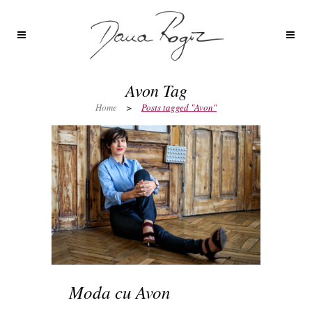
Avon Tag
Home
>
Posts tagged "Avon"
Moda cu Avon