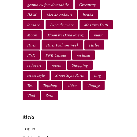
geanta cu fete detasabile
Giveaway
H&M
idei de cadouri
Irenka
lansare
Luna de miere
Massimo Dutti
Moon
Moon by Dana Rogoz
nunta
Paris
Paris Fashion Week
Parlor
PNK
PNK Casual
reclama
reduceri
reteta
Shopping
street style
Street Style Paris
targ
Tex
Topshop
video
Vintage
Vlad
Zara
Meta
Log in