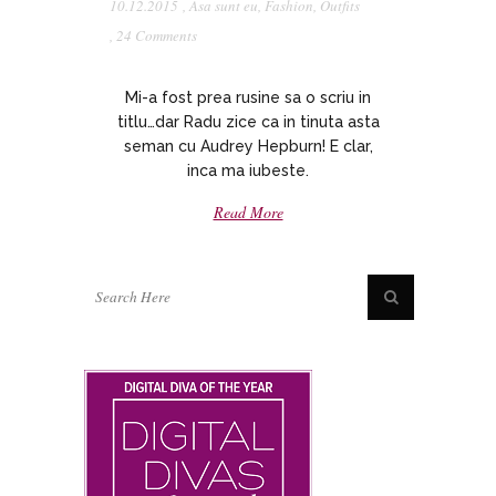
10.12.2015
,
Asa sunt eu
,
Fashion
,
Outfits
,
24 Comments
Mi-a fost prea rusine sa o scriu in
titlu…dar Radu zice ca in tinuta asta
seman cu Audrey Hepburn! E clar,
inca ma iubeste.
Read More