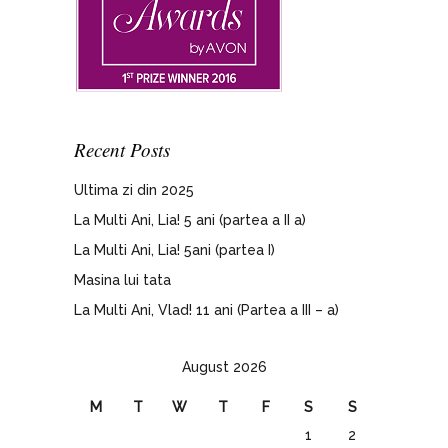
Recent Posts
Ultima zi din 2025
La Multi Ani, Lia! 5 ani (partea a II a)
La Multi Ani, Lia! 5ani (partea I)
Masina lui tata
La Multi Ani, Vlad! 11 ani (Partea a III – a)
August 2026
M
T
W
T
F
S
S
1
2