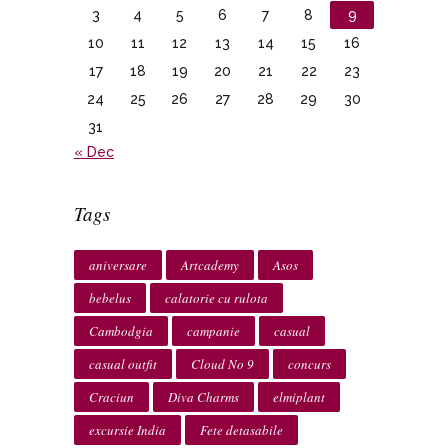
3
4
5
6
7
8
9
10
11
12
13
14
15
16
17
18
19
20
21
22
23
24
25
26
27
28
29
30
31
« Dec
Tags
aniversare
Artcademy
Asos
bebelus
calatorie cu rulota
Cambodgia
campanie
casual
casual outfit
Cloud No 9
concurs
Craciun
Diva Charms
elmiplant
excursie India
Fete detasabile