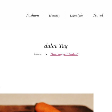
Fashion
Beauty
Lifestyle
Travel
dulce Tag
Home
>
Posts tagged "dulce"
s