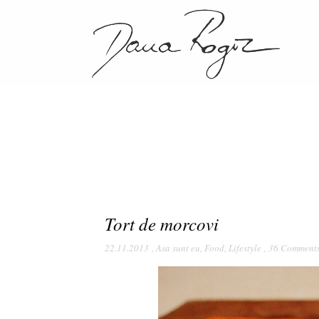
Tort de morcovi
22.11.2013
,
Asa sunt eu
,
Food
,
Lifestyle
,
36 Comment