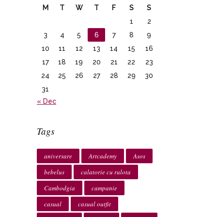
M
T
W
T
F
S
S
1
2
3
4
5
6
7
8
9
10
11
12
13
14
15
16
17
18
19
20
21
22
23
24
25
26
27
28
29
30
31
« Dec
Tags
aniversare
Artcademy
Asos
bebelus
calatorie cu rulota
Cambodgia
campanie
casual
casual outfit