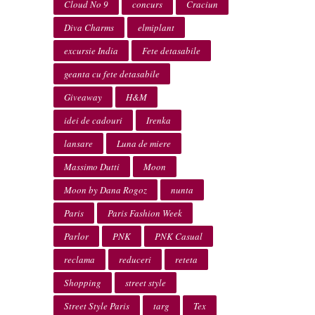
Cloud No 9
concurs
Craciun
Diva Charms
elmiplant
excursie India
Fete detasabile
geanta cu fete detasabile
Giveaway
H&M
idei de cadouri
Irenka
lansare
Luna de miere
Massimo Dutti
Moon
Moon by Dana Rogoz
nunta
Paris
Paris Fashion Week
Parlor
PNK
PNK Casual
reclama
reduceri
reteta
Shopping
street style
Street Style Paris
targ
Tex