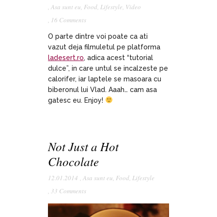
,
Asa sunt eu
,
Food
,
Lifestyle
,
Video
,
16 Comments
O parte dintre voi poate ca ati
vazut deja filmuletul pe platforma
ladesert.ro
, adica acest “tutorial
dulce”, in care untul se incalzeste pe
calorifer, iar laptele se masoara cu
biberonul lui Vlad. Aaah… cam asa
gatesc eu. Enjoy!
Not Just a Hot
Chocolate
12.01.2014
,
Asa sunt eu
,
Food
,
Lifestyle
,
33 Comments