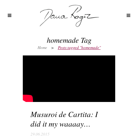
homemade Tag
Home
>
Posts tagged "homemade"
Musuroi de Cartita: I
did it my waaaay…
29.06.2015