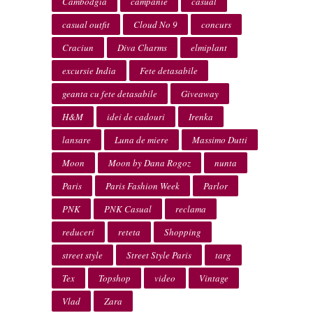
Cambodgia
campanie
casual
casual outfit
Cloud No 9
concurs
Craciun
Diva Charms
elmiplant
excursie India
Fete detasabile
geanta cu fete detasabile
Giveaway
H&M
idei de cadouri
Irenka
lansare
Luna de miere
Massimo Dutti
Moon
Moon by Dana Rogoz
nunta
Paris
Paris Fashion Week
Parlor
PNK
PNK Casual
reclama
reduceri
reteta
Shopping
street style
Street Style Paris
targ
Tex
Topshop
video
Vintage
Vlad
Zara