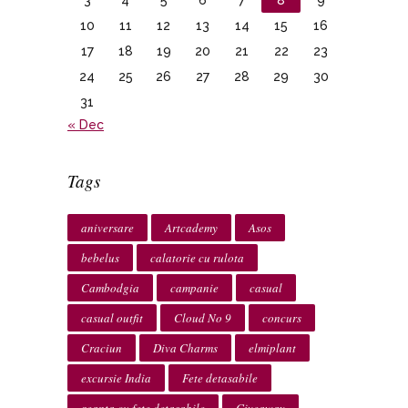
10
11
12
13
14
15
16
17
18
19
20
21
22
23
24
25
26
27
28
29
30
31
« Dec
Tags
aniversare
Artcademy
Asos
bebelus
calatorie cu rulota
Cambodgia
campanie
casual
casual outfit
Cloud No 9
concurs
Craciun
Diva Charms
elmiplant
excursie India
Fete detasabile
geanta cu fete detasabile
Giveaway