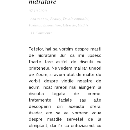
hidratare
07.10.2020
,
Asa sunt eu
,
Beauty
,
De-ale capitalei
,
Fashion
,
Inspiration
,
Lifestyle
,
Outfits
,
11 Comments
Fetelor, hai sa vorbim despre masti
de hidratare! Jur ca imi lipsesc
foarte tare astfel de discutii cu
prietenele. Ne vedem mai rar, uneori
pe Zoom, si avem atat de multe de
vorbit despre vietile noastre de
acum, incat rareori mai ajungem la
discutia legata de creme,
tratamente faciale sau alte
descoperiri din aceasta sfera.
Asadar, am sa va vorbesc voua
despre mastile servetel de la
elmiplant, dar fix cu entuziasmul cu