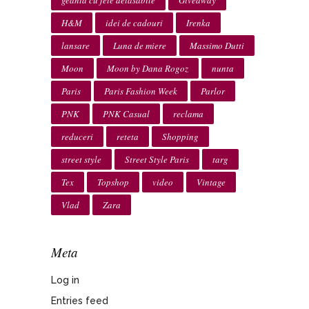
H&M
idei de cadouri
Irenka
lansare
Luna de miere
Massimo Dutti
Moon
Moon by Dana Rogoz
nunta
Paris
Paris Fashion Week
Parlor
PNK
PNK Casual
reclama
reduceri
reteta
Shopping
street style
Street Style Paris
targ
Tex
Topshop
video
Vintage
Vlad
Zara
Meta
Log in
Entries feed