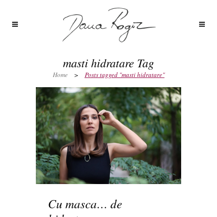
masti hidratare Tag
Home
>
Posts tagged "masti hidratare"
Cu masca… de