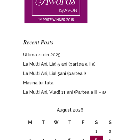
Recent Posts
Ultima zi din 2025
La Multi Ani, Lia! 5 ani (partea a II a)
La Multi Ani, Lia! 5ani (partea I)
Masina lui tata
La Multi Ani, Vlad! 11 ani (Partea a III – a)
August 2026
M
T
W
T
F
S
S
1
2
3
4
5
6
7
8
9