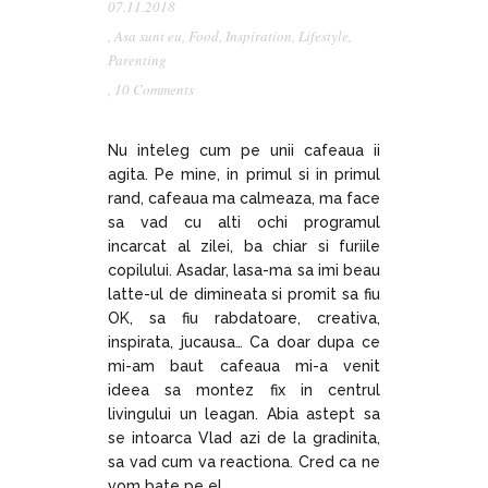
07.11.2018
,
Asa sunt eu
,
Food
,
Inspiration
,
Lifestyle
,
Parenting
,
10 Comments
Nu inteleg cum pe unii cafeaua ii
agita. Pe mine, in primul si in primul
rand, cafeaua ma calmeaza, ma face
sa vad cu alti ochi programul
incarcat al zilei, ba chiar si furiile
copilului. Asadar, lasa-ma sa imi beau
latte-ul de dimineata si promit sa fiu
OK, sa fiu rabdatoare, creativa,
inspirata, jucausa… Ca doar dupa ce
mi-am baut cafeaua mi-a venit
ideea sa montez fix in centrul
livingului un leagan. Abia astept sa
se intoarca Vlad azi de la gradinita,
sa vad cum va reactiona. Cred ca ne
vom bate pe el…