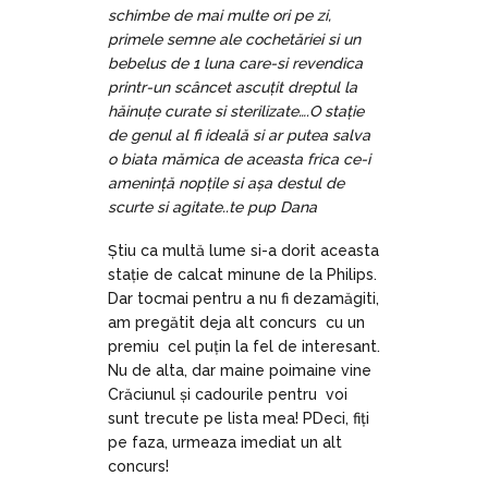
schimbe de mai multe ori pe zi,
primele semne ale cochetăriei si un
bebelus de 1 luna care-si revendica
printr-un scâncet ascuțit dreptul la
hăinuțe curate si sterilizate….O stație
de genul al fi ideală si ar putea salva
o biata mămica de aceasta frica ce-i
amenință nopțile si așa destul de
scurte si agitate..te pup Dana
Știu ca multă lume si-a dorit aceasta
stație de calcat minune de la Philips.
Dar tocmai pentru a nu fi dezamăgiti,
am pregătit deja alt concurs cu un
premiu cel puțin la fel de interesant.
Nu de alta, dar maine poimaine vine
Crăciunul și cadourile pentru voi
sunt trecute pe lista mea! PDeci, fiți
pe faza, urmeaza imediat un alt
concurs!