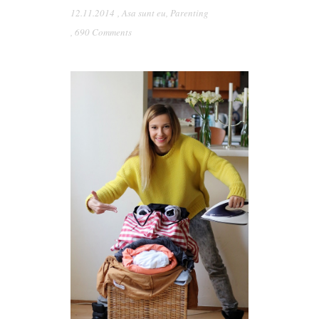
12.11.2014
,
Asa sunt eu
,
Parenting
,
690 Comments