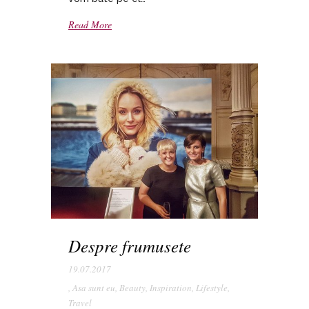
Read More
Despre frumusete
19.07.2017
,
Asa sunt eu
,
Beauty
,
Inspiration
,
Lifestyle
,
Travel