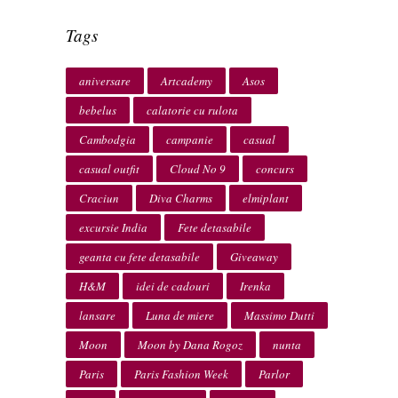
Tags
aniversare
Artcademy
Asos
bebelus
calatorie cu rulota
Cambodgia
campanie
casual
casual outfit
Cloud No 9
concurs
Craciun
Diva Charms
elmiplant
excursie India
Fete detasabile
geanta cu fete detasabile
Giveaway
H&M
idei de cadouri
Irenka
lansare
Luna de miere
Massimo Dutti
Moon
Moon by Dana Rogoz
nunta
Paris
Paris Fashion Week
Parlor