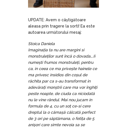
UPDATE: Avem o câștigătoare
aleasa prin tragere la sorti! Ea este
autoarea următorului mesaj:
Stoica Daniela
Imaginația ta nu are margini si
monstruleților sunt încă o dovada….Ii
numești frumos monstruleți, pentru
ca, in ceea ce ma privește hainele ce
ma privesc insidios din coșul de
răchita par ca s-au transformat in
adevărați monștrii care ma vor înghiți
peste noapte, de ciuda ca niciodată
nu le vine rândul. Mai nou jucam in
formula de 4, cu un soț ce-si cere
dreptul la o cămașă călcată perfect
de 3 ori pe săptămana, o fetița de 5
anișori care simte nevoia sa se