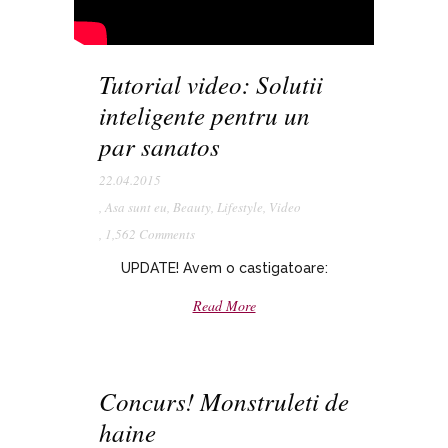
Tutorial video: Solutii
inteligente pentru un
par sanatos
22.04.2015
,
Asa sunt eu
,
Beauty
,
Lifestyle
,
Video
,
1,562 Comments
UPDATE! Avem o castigatoare:
Read More
Concurs! Monstruleti de
haine