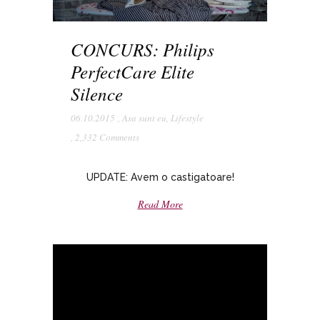
CONCURS: Philips
PerfectCare Elite
Silence
06.10.2015
,
Asa sunt eu
,
Lifestyle
,
2,332 Comments
UPDATE: Avem o castigatoare!
Read More