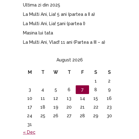
Ultima zi din 2025
La Multi Ani, Lia! 5 ani (partea a II a)
La Multi Ani, Lia! 5ani (partea I)
Masina lui tata
La Multi Ani, Vlad! 11 ani (Partea a III – a)
August 2026
M
T
W
T
F
S
S
1
2
3
4
5
6
7
8
9
10
11
12
13
14
15
16
17
18
19
20
21
22
23
24
25
26
27
28
29
30
31
« Dec